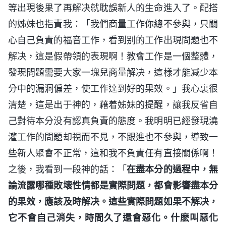
等出現後果了再解决就耽誤新人的生命進入了。配搭
的姊妹也指責我：「我們商量工作你總不參與，只關
心自己負責的福音工作，看到别的工作出現問題也不
解决，這是假帶領的表現啊！教會工作是一個整體，
發現問題需要大家一塊兒商量解决，這樣才能减少本
分中的漏洞偏差，使工作達到好的果效。」我心裏很
清楚，這是出于神的，藉着姊妹的提醒，讓我反省自
己對待本分没有認真負責的態度。我明明已經發現澆
灌工作的問題却視而不見，不跟進也不參與，導致一
些新人聚會不正常，這和我不負責任有直接關係啊！
之後，我看到一段神的話：「
在盡本分的過程中，無
論流露哪種敗壞性情都是實際問題，都會影響盡本分
的果效，應該及時解决。這些實際問題如果不解决，
它不會自己消失，時間久了還會惡化。什麽叫惡化