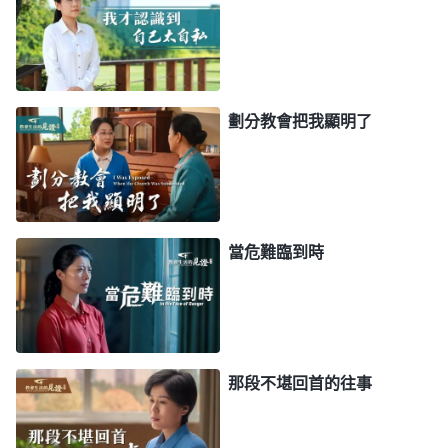
參與點，工作上别出大問題就行了。看到澆灌人員盡
本分缺少負擔，新人聚會不正常，我應該和配搭盡快
商量解决，這樣才能讓新人正常地過教會生活，不耽
劃分教會把我顯明了
誤新人的生命長進。可我一想到自己的利益，認為參
與這些細節的工作會消耗我的時間、精力，影響我跟
進福音工作，我就不想過問，使新人的生命進入受到
了虧損。對照神的話反省自己的所做所行，我感到扎
當危難臨到時
心難受。神恩待我，給我機會操練做帶領，是為了讓
我能實際地參與教會的各項工作，發現問題及時交通
解决，讓教會的各項工作能順利地進展，不受阻礙，
弟兄姊妹也能正常地盡本分，這是我做帶領該有的責
任。可我在澆灌新人這麽重要的工作上，看到了問題
那段不堪回首的往事
也置之不理，這些新人剛加入教會，對各方面的真理
都不明白，生命很脆弱，臨到宗教牧師的攪擾很容易