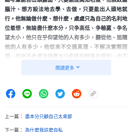
腦汁、想方設法地去學、去做，只要能出人頭地就
行。他無論做什麽、想什麽，處處只為自己的名利地
位着想，無論盡什麽本分，只争高低、争輸贏、争名
望大小，他只在乎仰望他的人有多少，聽從他、追隨
他的人有多少，他從來不交通真理、不解决實際問
題，從來不考慮怎樣盡本分能達到辦事有原則，也不
反省自己有没有忠心、有没有盡到責任，還有没有什
閲讀更多
麽偏差、存在什麽問題，更不考慮神的要求是什麽、
神的心意是什麽，這些他絲毫不理睬，只為得到名利
地位、滿足野心欲望埋頭做事。這是不是自私卑鄙的
表現？這就完全暴露出他内心充滿了野心欲望與無理
要求，他所做的一切都是受他的野心欲望支配。無論
上一篇：
盡本分只顧自己太卑鄙
做什麽，動力、源頭都來自于自己的野心欲望與無理
下一篇：
為什麽我這麽自私
要求，這就是典型的自私卑鄙的表現。
」
《話・卷