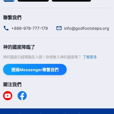
到，我做事總維護自己的利益，不考慮教會工作，是
受撒但哲學的薰陶和敗壞，像「人不為己，天誅地
聯繫我們
滅」「唯利是圖」「各人自掃門前雪，莫管他人瓦上
霜」「只占便宜不吃虧」，這些撒但哲學深深地種在
+886-978-777-179
info@godfootsteps.org
我的心裏，我覺得人活着就得為自己，這才是聰明
人，到哪裏都不容易吃虧。如果真有不為自己的人，
神的國度降臨了
那就是傻子。我憑這些撒但毒素活着，處處事事想的
神的國度已經降臨在人間！你想進入神的國度嗎？
了解更多
都是自己，都是以自我為中心，不管作什麽工作，都
先考慮對自己有没有利，對自己臉面地位有利的，我
通過Messenger聯繫我們
就願意付代價去做，哪怕受苦受累也心甘情願，不涉
關注我們
及自己利益的工作，不管有多麽重要也漠不關心，甚
至寧可教會工作受虧損也要維護自己的利益。這段時
間，我只考慮怎麽作工作能維護自己的臉面地位，怎
麽讓帶領、讓弟兄姊妹贊成我，我在福音工作上特别