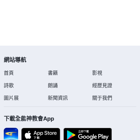
些惡？你喜歡這些東西的根據是什麽？這些東西是從
哪裏來的？你為什麽能喜歡接受這些東西？現在你們
已經明白了，主要就是有撒但的毒素在人裏面。撒但
的毒素是什麽？應該怎麽表達？比如，你若問『人該
怎麽活着？人該為什麽活着？』人都會回答説『人不
為己，天誅地滅』，這一句話就把問題的根源説出來
網站導航
了。撒但的哲學、邏輯已成為人的生命了，人無論追
首頁
書籍
影視
求什麽其實都是為自己，所以，人都是為自己活着。
『人不為己，天誅地滅』，這就是人的生命哲學，也
詩歌
朗誦
經歷見證
代表人的本性。這句話已經成為敗壞人類的本性了，
圖片展
新聞資訊
關于我們
就是敗壞人類撒但本性的真實寫照，撒但的本性已完
全成為敗壞人類生存的根基，幾千年來敗壞人類就是
下載全能神教會App
憑着撒但的這個毒素活到現在的。
」
《話・卷三 末世
讀了神的話我才認識
基督座談紀要・怎樣走彼得的路》