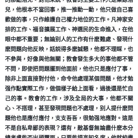
兒，他根本不當回事，推一推動一動，他只做自己喜
歡做的事，只作維護自己權力地位的工作。凡神家安
排的工作、福音擴展工作、神選民的生命進入，在他
眼中都不重要；無論别人的工作有什麽難處、發現什
麽問題向他反映，話説得多麽誠懇，他都不理睬，也
不參與，好像與他無關；教會發生多大的事他都不管
不問，即使把問題擺到他面前，他也只是應付了事，
除非上面直接對付他，命令他處理某個問題，他才勉
强作點實際工作，做個樣子給上面看，過後還是忙自
己的事。教會的工作，涉及全局的大事，他都不關
心、不搭理，甚至發現問題也不處理，别人提什麽問
題他也是應付應付，支支吾吾，很勉强地應對。這是
不是自私卑鄙的表現？還有，敵基督無論盡什麽本分
總考慮能否出頭露面，只要能提高知名度，他就絞盡