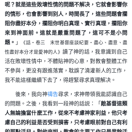
呢？就是這些敗壞性情的問題不解决，它就會影響你
的情形，也會影響到别人，時間長了，這些問題會攔
阻你盡好本分，攔阻你明白真理、實行真理，攔阻你
來到神面前。這就是嚴重問題了，這可不是小問
題。
」
《話・卷三 末世基督座談紀要・盡心、盡意、盡
讀了神的話，我意識到自己
性盡好本分才是愛神的人》
活在敗壞性情中，不體貼神的心意，對教會整體工作
不參與，更没有跟進落實，耽誤了澆灌新人的工作，
我不能這樣繼續下去了，得趕緊尋求真理解决。
後來，我向神
禱告
尋求，求神帶領我能認識自己
的問題。之後，我看到一段神的話説：「
敵基督這類
人無論擔當什麽工作，從來不考慮神家利益，他只考
慮自己的利益是否受到損害，只考慮眼前對自己有利
的那點活兒。對他來説，教會的主要工作只是業餘活