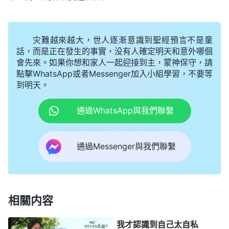
四 揭示敵基督・附篇四 總結敵基督的人性品質與性情實
神揭示敵基督不管作什麽工作首先考慮自
質（一）》
灾難越來越大，世人逐漸意識到聖經預言不是童
己的名譽地位，對他名譽地位有利的事情，無論受多
話，而是正在發生的事實，没有人確定明天和意外哪個
會先來。如果你想和家人一起迎接到主，蒙神保守，請
少苦、付多少代價都願意去做，對他没有利的事情，
點擊WhatsApp或者Messenger加入小組學習，不要等
哪怕耽誤教會工作他也不管不顧，看到敵基督的實質
到明天。
特别的自私卑鄙。我和敵基督的流露、表現一樣，自
通過WhatsApp與我們聯繫
從負責福音工作，我就擔心作不好會影響帶領和弟兄
姊妹對我的評價，我就努力地裝備傳福音的真理，福
通過Messenger與我們聯繫
音工作出現問題趕緊尋求解决，哪怕熬夜也不嫌苦、
不嫌累。當教會其他工作需要我商量、參與時，我就
不願意搭理，覺得把福音工作作好名譽地位才能得到
保障，其他工作作不好也不太會影響弟兄姊妹對我的
相關内容
看法，所以能不作就不作，甚至還存着僥幸的心理，
我才認識到自己太自私
覺得我不參與還有配搭跟進工作，他們多做點我就少