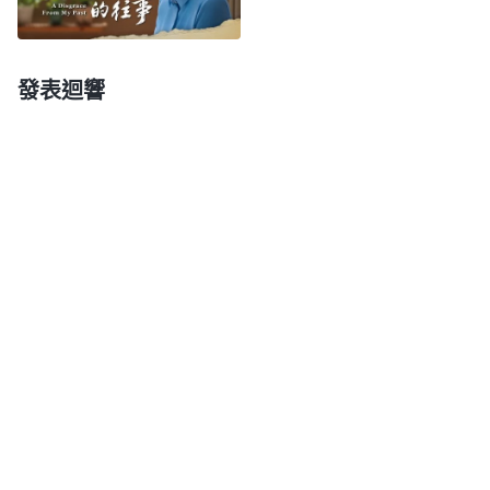
受迷惑退去，我却不把新人的生命當回事，只關心自
己的利益，我太自私卑鄙了！看到我給教會工作帶來
發表迴響
的這些虧損，我心裏懊悔、自責，就向神禱告：「神
啊，我盡本分口裏喊着滿足你，可實際上我只考慮自
己的名譽地位，不維護教會工作。神啊，我没有盡好
自己的本分，不配做帶領，現在我想盡快解决自己的
問題，願你帶領我認識自己，能有真實的悔改變
化。」
之後，我看到神的話説：「
人没有經歷神作工、
没有明白真理以前，是撒但的本性在人裏面當家做主
支配人。這個本性裏具體是什麽東西呢？比如，你為
什麽要自私？你為什麽要維護自己的地位？你為什麽
情感那麽重？你為什麽喜歡那些不義的東西、喜歡那