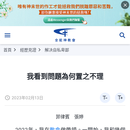
首頁
經歷見證
解决自私卑鄙
我看到問題為何置之不理
2023年02月13日
菲律賓 張婷
2022年，我在
教會
做帶領。一開始，我和幾個