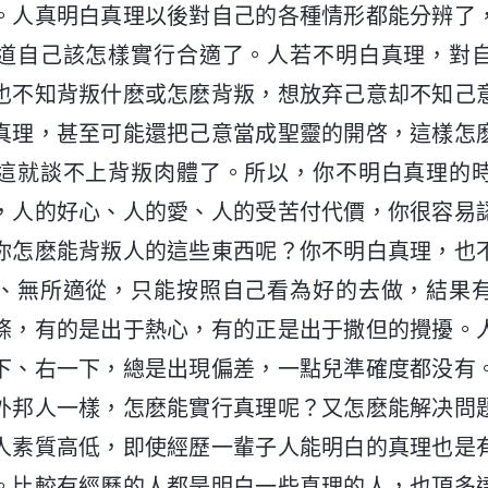
。人真明白真理以後對自己的各種情形都能分辨了
道自己該怎樣實行合適了。人若不明白真理，對
也不知背叛什麽或怎麽背叛，想放弃己意却不知己
真理，甚至可能還把己意當成聖靈的開啓，這樣怎
這就談不上背叛肉體了。所以，你不明白真理的
，人的好心、人的愛、人的受苦付代價，你很容易
你怎麽能背叛人的這些東西呢？你不明白真理，也
、無所適從，只能按照自己看為好的去做，結果
條，有的是出于熱心，有的正是出于撒但的攪擾。
下、右一下，總是出現偏差，一點兒準確度都没有
外邦人一樣，怎麽能實行真理呢？又怎麽能解决問
人素質高低，即使經歷一輩子人能明白的真理也是
。比較有經歷的人都是明白一些真理的人，也頂多