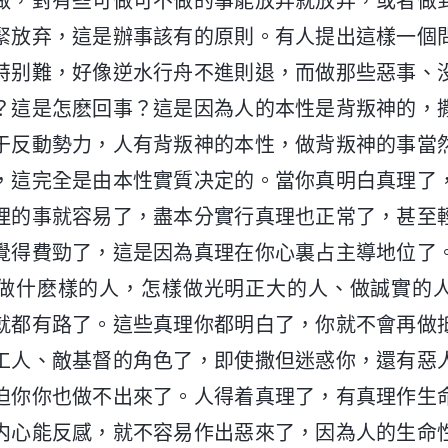
做，對有些可做可不做的事能放弃就放弃，或者做
緊放弃，這是辦事該有的原則。有人提出這樣一個
特别難，好像逆水行舟不進則退，而做那些惡事、
？這是怎麽回事？這是因為人的本性是背叛神的，
于反動勢力，人有背叛神的本性，做背叛神的事當
，這完全是由本性實質决定的。當你真明白真理了
理的事就容易了，盡本分實行真理也正常了，甚至
覺得費勁了，這是因為真理在你心裏占主導地位了
做什麽樣的人，怎樣做光明正大的人、做誠實的
就都有路了。這些真理你都明白了，你就不會再做
工人、敵基督的角色了，即使撒但迷惑你，還有惡
迫你你也做不出來了。人得着真理了，有真理作生
内心能反感，就不容易作出惡來了，因為人的生命