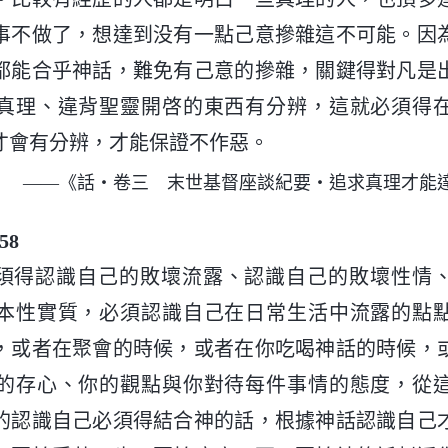
事不做了，想達到没有一點己意摻雜這不可能。因
都能合乎神話，難免有己意的摻雜，關鍵得對凡是
真理、違背聖靈開啓的東西有分辨，這就必須得
才會有分辨，才能保證不作惡。
——《話・卷三 末世基督座談紀要・追求真理才能
58
須得認識自己的敗壞流露、認識自己的敗壞性情
本性實質，必須認識自己在日常生活中流露的點
，或者在聚會的時候，或者在你吃喝神話的時候，
的存心、你的觀點與你對待每件事情的態度，從
的認識自己必須得結合神的話，根據神話認識自己