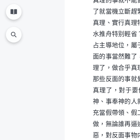
真理的事就不能
了就當機立斷趕
真理、實行真理
水推舟特别輕省
占主導地位，屬
面的事當然難了
理了，做合乎真
那些反面的事就
真理了，對于要
神、事奉神的人
充當假帶領、假
做，無論誰再逼
惡，對反面事物