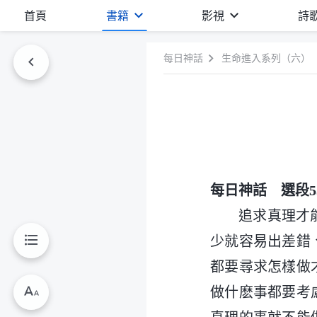
首頁
書籍
影視
詩
每日神話
生命進入系列（六）
每日神話 選段5
追求真理才
少就容易出差錯
都要尋求怎樣做
做什麽事都要考