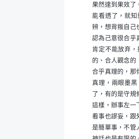
果然達到果效了
能看透了，就知
辨，想背叛自己
認為己意很合乎
肯定不能放弃，
的、合人觀念的
合乎真理的，那
真理，兩眼墨黑
了，有的是守規
這樣，辦事左一
看事也謬妄，跟
是簡單事，不管
神話也是有限的