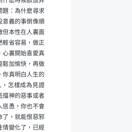
到什麽時候該放弃
問題：為什麽尋求
没意義的事倒像順
撒但本性在人裏面
然輕省容易，做正
，心裏開始喜愛真
輕鬆加愉快，再做
。你真明白人生的
人，怎樣成為見證
抵擋神的惡事或者
人慫恿，你也不會
命了，就能恨惡邪
性情變化了，已經