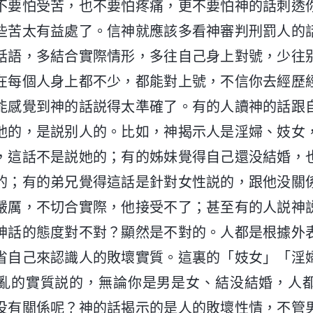
不要怕受苦，也不要怕疼痛，更不要怕神的話刺透
些苦太有益處了。信神就應該多看神審判刑罰人的
話語，多結合實際情形，多往自己身上對號，少往
在每個人身上都不少，都能對上號，不信你去經歷
能感覺到神的話説得太準確了。有的人讀神的話跟
他的，是説别人的。比如，神揭示人是淫婦、妓女
，這話不是説她的；有的姊妹覺得自己還没結婚，
的；有的弟兄覺得這話是針對女性説的，跟他没關
嚴厲，不切合實際，他接受不了；甚至有的人説神
神話的態度對不對？顯然是不對的。人都是根據外
省自己來認識人的敗壞實質。這裏的「妓女」「淫
亂的實質説的，無論你是男是女、結没結婚，人
没有關係呢？神的話揭示的是人的敗壞性情，不管