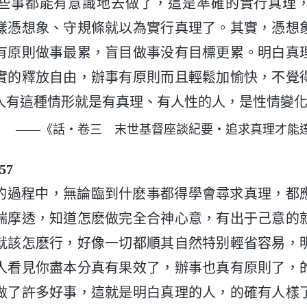
些事都能有意識地去做了，這是準確的實行真理
樣憑想象、守規條就以為實行真理了。其實，憑想
有原則做事最累，盲目做事没有目標更累。明白真
實的釋放自由，辦事有原則而且輕鬆加愉快，不覺
人有這種情形就是有真理、有人性的人，是性情變
——《話・卷三 末世基督座談紀要・追求真理才能
57
的過程中，無論臨到什麽事都得學會尋求真理，都
揣摩透，知道怎麽做完全合神心意，有出于己意的
就該怎麽行，好像一切都順其自然特别輕省容易，
人看見你盡本分真有果效了，辦事也真有原則了，
做了許多好事，這就是明白真理的人，的確有人樣