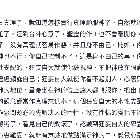
白真理了，就知道怎樣實行真理順服神了，自然就
確了，達到合神心意了，聖靈的作工也不會離開你
了。没有真理就容易作惡，并且身不由己。比如，
神也不行，你自己控制不了，這是身不由己的事，
性支配的。狂妄自大就使你藐視神，不把神放在眼
處處顯露自己；狂妄自大就使你看不起别人，心裏
神的地位，最後坐在神的位上讓人都順服你，把出
的觀念都當作真理來供奉。這個狂妄自大的本性支
作惡問題必須先解决人的本性，没有性情的變化不
認識了，看見自己的敗壞了，認識到狂妄自大的卑
心裏難受，就能有意識地做點滿足神的事，感覺心