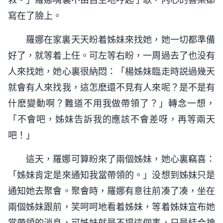
寫在了臉上。
羅娜在家裏天天盼着姊妹來找她，她一切都準備
好了，就等着上任。可左等右盼，一周過去了也没有
人來找她，她心裏很納悶：「楊姊妹臨走時説過幾天
就會有人來找我，這怎麽還不見有人來呢？是不是有
什麽變動啊？難道不用我做帶領了？」轉念一想，
「不會吧，姊妹告訴我的應該不會差呀，再等兩天
吧！」
這天，羅娜可算盼來了兩個姊妹，她心裏竊喜：
「姊妹肯定是來通知我當帶領的。」没想到姊妹只是
通知她去聚會。聚會時，羅娜有意往前凑了凑，坐在
兩個姊妹跟前，笑呵呵地看着姊妹，等着姊妹宣布她
當帶領的消息，可姊妹就是不提這個事，只是結合神