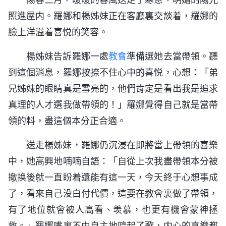
照進屋内。羅娜和楊姊妹正在客廳裏交談着，羅娜的
臉上洋溢着喜悦的笑容。
楊姊妹告訴羅娜一處
教會
準備選她去當帶領。聽
到這個消息，羅娜按捺不住心中的喜悦，心想：「弟
兄姊妹的眼睛真是雪亮的，他們肯定是看出我是追求
真理的人才選我做帶領的！」羅娜覺得自己就是當帶
領的料，盡這個本分正合適。
送走楊姊妹，羅娜仍沉浸在即將當上帶領的喜樂
中，她高興地喃喃自語：「自從上次我盡帶領本分被
撤换後就一直盼着還能有這一天，今天終于心想事成
了，看來自己没白付代價，這要在教會裏做了帶領，
有了地位就會被人高看、羡慕，也更有機會蒙神拯
救。」羅娜嘴裏不由自主地哼起了歌，内心的喜樂都