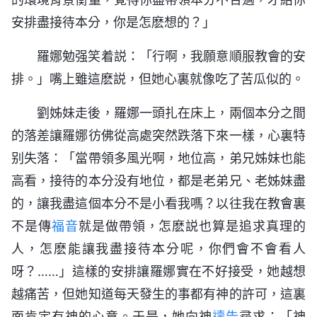
安排盡接待本分，你是怎麽想的？」
羅娜勉强笑着説：「行啊，我願意順服教會的安
排。」嘴上雖這麽説，但她心裏就像吃了苦瓜似的。
劉姊妹走後，羅娜一頭扎在床上，兩個本分之間
的落差讓羅娜彷佛從高處突然跌落下來一樣，心裏特
别失落：「當帶領多風光啊，地位高，弟兄姊妹也能
高看，接待的本分没有地位，都是老弟兄、老姊妹盡
的，讓我盡這個本分不是小看我嗎？以往我在教會裏
不是傳
福音
就是做帶領，怎麽説也算是追求真理的
人，怎麽能讓我盡接待本分呢，你們會不會看人
呀？……」這樣的安排讓羅娜實在不好接受，她越想
越痛苦，但她知道每天發生的事都有神的許可，這裏
面肯定有神的心意。于是，她向神
禱告
尋求：「神