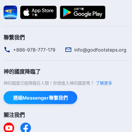
氣逐漸散去。
羅娜早早就把爐子燒着了，屋子收拾得乾净整
潔，她樂呵地接待弟兄姊妹，弟兄姊妹圍坐在一起交
聯繫我們
通神的話，她在厨房裏洗菜、做飯，有時心裏也會流
+886-978-777-179
info@godfootsteps.org
露出一絲傷感：「同樣信神，人家盡的本分那麽重
要，將來肯定有前途，再看看自己，在這兒生火做飯
的能有什麽出息？」當有這些想法時，羅娜意識到自
神的國度降臨了
己情形不對了，就默默向神禱告：「神啊！我的地位
神的國度已經降臨在人間！你想進入神的國度嗎？
了解更多
心又出來了，活在和弟兄姊妹的攀比中，對你還是没
通過Messenger聯繫我們
有順服，地位也没站好，我不願活在這樣的情形裏，
願意立下心志任你擺布，盡好我的本分來滿足你。」
關注我們
禱告完，羅娜想到神的話説：「
功用不一樣，身體只
有一個，各盡其職，坐在自己位上盡上全力，有一份