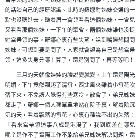
的話談自己的經歷認識。此時的羅娜對姊妹交通的一
點也没聽進去，皺着眉一會兒看看這個姊妹，一會兒
又看看那個姊妹，一下午的聚會，兩個姊妹誰也没提
她當帶領的事。羅娜心裏有些失望，話到嘴邊想問問
姊妹，可想到要是問了，人家就會認為自己是想當帶
領，這多失身分哪！算了，還是别問了，再等等吧！
三月的天就像娃娃的臉説變就變，上午還是陽光
明媚，下午竟然飄起了清雪，西北風夾雜着小雪花吹
落下來，不免讓人覺得有些寒冷。散會了，弟兄姊妹
都走了，羅娜一個人孤單單地站在院子裏，望着陰沉
沉的天，看着飄落的雪花，心裏有種説不出的失落：
「看來當帶領這事八成是泡湯了，我到底差在哪兒
呢？是作不了實際工作不能給弟兄姊妹解决問題，還