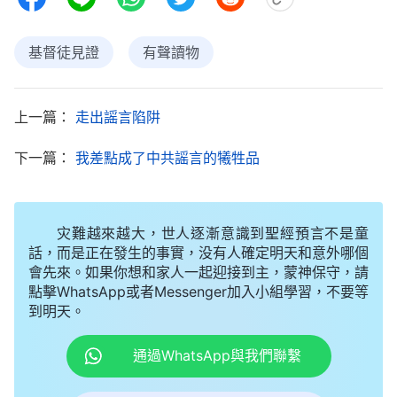
還是没有生命的，都在神的手中掌握，我們人的心思
意念、所思所想也在神的主宰、擺布下發生變化。丈
基督徒見證
有聲讀物
夫的態度能轉變都是神的作為，是神垂聽了我的禱
告，神知道我身量小，在我最無助的時候給我信心與
上一篇：
走出謡言陷阱
勇氣，為我開闢了出路，我在心裏不停地感謝全能
神。
下一篇：
我差點成了中共謡言的犧牲品
原來這是一場靈界争戰
第二天聚會時，我把這件事跟弟兄姊妹説了，馮
灾難越來越大，世人逐漸意識到聖經預言不是童
話，而是正在發生的事實，没有人確定明天和意外哪個
姊妹聽後感慨地説：「感謝神！藉着這件事使我們看
會先來。如果你想和家人一起迎接到主，蒙神保守，請
到，神就在我們身邊，作我們隨時的依靠，只要我們
點擊WhatsApp或者Messenger加入小組學習，不要等
到明天。
真心呼求神，神就垂聽我們的禱告，為我們開闢出
路。但同時我們也應明白，丈夫攔阻我們信神這件事
通過WhatsApp與我們聯繫
從外表看是家人在攪擾我們，但事實上這是一場激烈