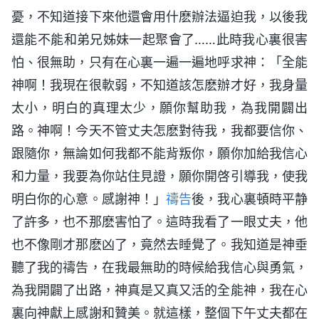
憂，不知道接下來他還會用什麽辦法逼迫我，以後我
還能不能和弟兄姊妹一起聚會了……此時我心裏很害
怕、很無助，只有在心裏一遍一遍地呼求神：「全能
神啊！我現在很軟弱，不知道該怎麽辦才好，我身量
太小，明白的真理太少，願你幫助我，為我開闢出
路。神啊！今天不管丈夫怎麽對待我，我都要信你、
跟隨你，無論如何我都不能背叛你，願你加給我信心
和力量，我要為你站住見證，願你開啓引導我，使我
明白你的心意。感謝神！」
禱告
後，我心裏頓時平静
了許多，也不那麽害怕了。這時我看了一眼丈夫，他
也不像剛才那麽凶了，竟然去睡覺了。我知道是神垂
聽了我的禱告，在我最無助的時候給我信心與勇氣，
為我開闢了出路，神真是又真又活的全能神，我在心
裏向神獻上感謝和贊美。就這樣，整個下午丈夫都在