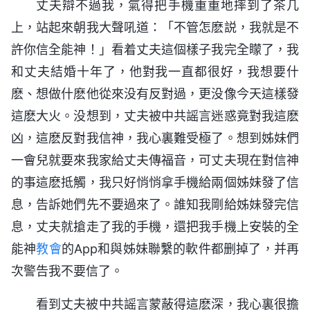
丈夫辯不過我，氣得把手機重重地摔到了茶几
上，站起來朝我大聲吼道：「不管怎麽説，我就是不
許你信全能神！」看着丈夫這個樣子我完全矇了，我
和丈夫結婚十年了，他對我一直都很好，我想要什
麽、想做什麽他從來没有反對過，更没像今天這樣發
這麽大火。没想到，丈夫被中共謡言迷惑竟對我這麽
凶，這麽反對我信神，我心裏難受極了。想到姊妹們
一會兒就要來我家給丈夫傳福音，可丈夫現在對信神
的事這麽抵觸，我只好悄悄拿手機給兩個姊妹發了信
息，告訴她們先不要過來了。誰知我剛給姊妹發完信
息，丈夫就搶走了我的手機，還把我手機上安裝的全
能神
教會
的App和與姊妹聯繫的軟件都删掉了，并再
次警告我不要信了。
看到丈夫被中共謡言蒙蔽得這麽深，我心裏很擔