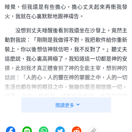
睡覺，但我還是有些擔心，擔心丈夫起來再衝我發
火，我就在心裏默默地跟神禱告。
没想到丈夫睡醒後看到我還坐在沙發上，竟然主
動對我説：「剛剛是我做得不對，我把軟件給你重新
裝上，你以後想信神就信吧，我不反對了。」聽丈夫
這麽説，我心裏高興極了，我知道這一切都是神的安
排，此刻我才真正體會到了神的全能主宰，想到神的
話説：「
人的心、人的靈在神的掌握之中，人的一切
生活也都在神的眼目之中，無論你是否相信這一切，
然而，任何一樣東西，或是有生命的，或是死的東
閲讀更多
西，都將隨着神的意念而轉動、變化、更新以至消
失，這就是神主宰萬物的方式。
」
《話・卷一 神的顯
是啊，不管是有生命的
現與作工・神是人生命的源頭》