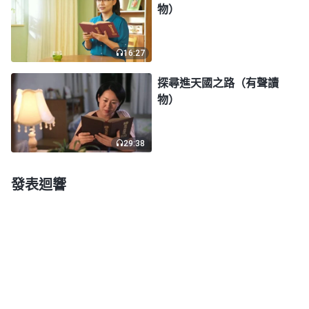
物）
用，這就是它的目的。
」
《話・卷二 關于認識神・獨
一無二的神自己 四》
16:27
姊妹交通説：「從神的話中我們看到靈界争戰的
探尋進天國之路（有聲讀
真相，也看到了撒但的邪惡實質。神造了人類，希望
物）
我們能聽神的話順服神，但自從我們被撒但敗壞之
後，就遠離了神，落在了撒但的黑暗權勢之下，被撒
29:38
但捆綁、奴役，活得痛苦不堪。神不忍心看着我們被
撒但蹂躪、踐踏，展開了神拯救人類的六千年經營計
發表迴響
劃，為的是把我們人類從撒但手中奪回來，使我們徹
底擺脱撒但的捆綁、控制、殘害，蒙神拯救，被神帶
入神的國中，享受神的祝福與應許。可是撒但不甘心
我們蒙神拯救，就利用各種手段竭力迷惑、攪擾我
們，攔阻我們跟隨神、敬拜神，企圖讓我們消極軟