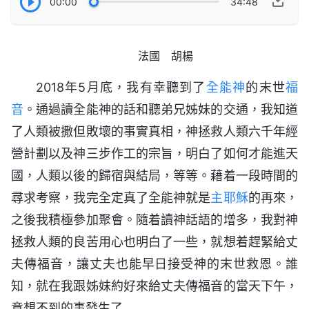
00:00
34:48
法國 胡楊
2018年5月底，我有幸聽到了
全能神
的末世
福
音
。通過讀全能神的話和聽弟兄姊妹的交通，我知道
了人類被撒但敗壞的事實真相，神拯救人類六千年經
營計劃以及神三步作工的宗旨，明白了如何才能進天
國，人類以後的歸宿與結局，等等。藉着一段時間的
尋求考察，我完全定真了全能神就是
主耶穌
的再來，
之後我積極參加聚會。隨着讀神話語的增多，我對神
拯救人類的良苦用心也明白了一些，就想着趕緊給丈
夫傳福音，讓丈夫也能早日接受神的末世救恩。誰
知，就在我跟姊妹約好來給丈夫傳福音的當天下午，
意想不到的事發生了……