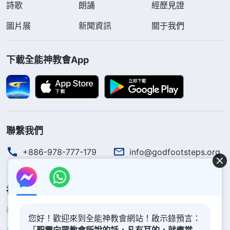
但的卑鄙目的啊！」
詩歌
朗誦
經歷見證
聽姊妹這麽一交通，我心裏突然一亮，原來自己
圖片展
新聞資訊
關于我們
面臨的是一場靈界争戰啊！想到丈夫就是看了中共的
謡言後開始逼迫我信神的，這都是被撒但迷惑導致
下載全能神教會App
的，撒但真是太卑鄙、太可恨了！
識破中共謡言，堅定信神路
通過看神的話和聽馮姊妹的交通，我對丈夫攔阻
聯繫我們
我信神背後撒但的詭計有了些分辨，之後張姊妹接過
+886-978-777-179
info@godfootsteps.org
話茬認真地對我説：「姊妹，雖然你丈夫現在答應不
逼迫你了，但這不代表他以後不反對你信神，因為他
對謡言的實質没有分辨，所以你還要憑愛心幫助他分
神的國度降臨了
辨謡言，使他看透中共造謡的險惡用心，識破撒但詭
神的國度已經降臨在人間！你想進入神的國度嗎？
了解更多
計呀！」
您好！歡迎來到全能神教會網站！啟示錄預言：