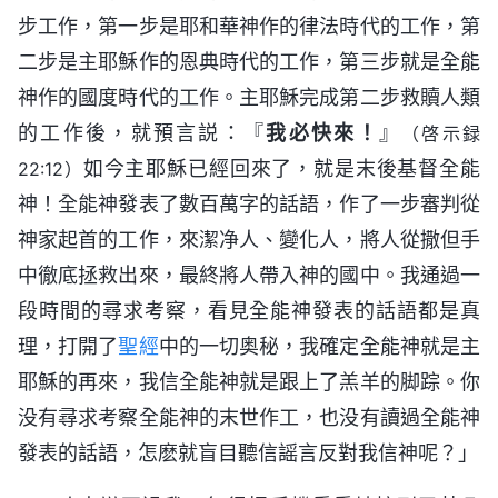
步工作，第一步是耶和華神作的律法時代的工作，第
二步是主耶穌作的恩典時代的工作，第三步就是全能
神作的國度時代的工作。主耶穌完成第二步救贖人類
的工作後，就預言説：『
我必快來！
』
（啓示録
如今主耶穌已經回來了，就是末後基督全能
22:12）
神！全能神發表了數百萬字的話語，作了一步審判從
神家起首的工作，來潔净人、變化人，將人從撒但手
中徹底拯救出來，最終將人帶入神的國中。我通過一
段時間的尋求考察，看見全能神發表的話語都是真
理，打開了
聖經
中的一切奥秘，我確定全能神就是主
耶穌的再來，我信全能神就是跟上了羔羊的脚踪。你
没有尋求考察全能神的末世作工，也没有讀過全能神
發表的話語，怎麽就盲目聽信謡言反對我信神呢？」