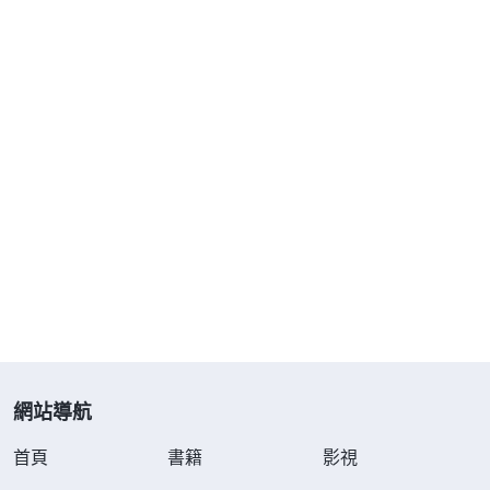
弱，對神失去信心，甚至遠離神、背叛神，失去神的
末世救恩。就像有的弟兄姊妹接受神末世作工後，家
人看到網上中共散布的謡言，就反對其信神，有的弟
兄姊妹聚會讀神的話犯睏，心裏煩躁安静不下來，有
的弟兄姊妹家人或自己臨到病痛，等等這些都是撒但
攪擾、試探人慣用的卑鄙手段。這次你正想給你丈夫
傳福音讓他也得着神的救恩，但就在這時，撒但却利
用謡言迷惑他，讓他對神的末世作工産生抵觸、防
備，不但他自己不尋求考察真道，還攔阻你信神。這
件事表面上看是你丈夫在攔阻你，其實這背後都是撒
但施行的詭計，撒但就是借用各種謡言迷惑我們不信
的家人，讓他們攔阻、逼迫我們，企圖讓我們消極軟
網站導航
弱、放弃真道，徹底失去神的救恩被它吞吃。姊妹，
臨到家人的攔阻我們應從靈界看事，這背後隱藏着撒
首頁
書籍
影視