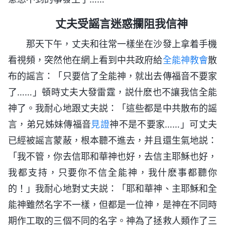
丈夫受謡言迷惑攔阻我信神
那天下午，丈夫和往常一樣坐在沙發上拿着手機
看視頻，突然他在網上看到中共政府給
全能神教會
散
布的謡言：「只要信了全能神，就出去傳福音不要家
了……」頓時丈夫大發雷霆，説什麽也不讓我信全能
神了。我耐心地跟丈夫説：「這些都是中共散布的謡
言，弟兄姊妹傳福音
見證
神不是不要家……」可丈夫
已經被謡言蒙蔽，根本聽不進去，并且還生氣地説：
「我不管，你去信耶和華神也好，去信主耶穌也好，
我都支持，只要你不信全能神，我什麽事都聽你
的！」我耐心地對丈夫説：「耶和華神、主耶穌和全
能神雖然名字不一樣，但都是一位神，是神在不同時
期作工取的三個不同的名字。神為了拯救人類作了三