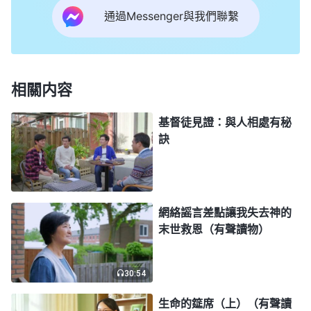
的屬靈争戰呀！我們肉眼凡胎看不透事，但我們得學
通過Messenger與我們聯繫
會站在神話真理的角度上看事啊！」我詫异地看着姊
妹，心想：「屬靈争戰？這是怎麽回事？」
這時，姊妹給我讀了一段神的話：「
神作工作，
相關内容
神看顧一個人，鑒察一個人，撒但就尾隨其後，神看
中誰，它也去看，它也尾隨其後，神想得着這個人，
基督徒見證：與人相處有秘
訣
它就極力地阻撓，用各種邪惡的方式試探、攪擾、摧
毁神作的工作，達到它不可告人的目的。它的目的是
什麽？它不想讓神得着任何人，它想得着神要得着的
人，讓它占有，被它控制，被它掌管，來敬拜它，與
網絡謡言差點讓我失去神的
末世救恩（有聲讀物）
它一同行惡，這是不是撒但的險惡用心哪？……撒但
與神争戰，尾隨神後，它的目的就是想拆毁所有神要
30:54
作的工作，占有、控制神要得着的人，它想把神要得
的人全部滅了，如果不滅的話，歸它所有，被它所
生命的筵席（上）（有聲讀