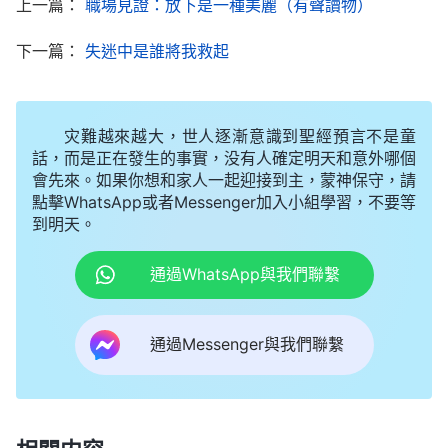
我從未信過神，但我覺得這些話不是普通的人能説出
上一篇：
職場見證：放下是一種美麗（有聲讀物）
來的，應該是出于神的，于是我就接受了神的末世作
下一篇：
失迷中是誰將我救起
工。此後，我經常讀全能神的話。一天，我看到神的
話説：「
我的國度都是要那些誠實、不虚偽、不詭詐
的，世上不都是那些老實忠厚的吃不開嗎？我正和他
灾難越來越大，世人逐漸意識到聖經預言不是童
話，而是正在發生的事實，没有人確定明天和意外哪個
們相反，誠實人到我這裏來就行，我就喜悦這樣的
會先來。如果你想和家人一起迎接到主，蒙神保守，請
人，我也需要這樣的人，這正是我的公義。
」
《話・
點擊WhatsApp或者Messenger加入小組學習，不要等
到明天。
我
卷一 神的顯現與作工・基督起初的發表・第三十三篇》
的目光立刻停留在這段話上，心裏揣摩：這話説得真
通過WhatsApp與我們聯繫
實際！現在世上的老實人，不會耍心眼、玩手段的人
真的吃不開，到哪兒都受欺受壓，而神却寶愛誠實
通過Messenger與我們聯繫
人，我們追求做誠實人就能蒙神祝福，神真是公平公
義啊！後來，在與弟兄姊妹一起聚會時，我發現
全能
神教會
與外邦世界完全是另一片天地，弟兄姊妹之間