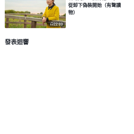
信心太小，面對現時生活中的壓力與難處，我還是留
從卸下偽裝開始（有聲讀
在了公司，繼續從事着欺哄客户投保的工作。每當我
物）
看到神要求我們做誠實人的話語時，想到自己每天都
22:03
在為利益欺騙客户，没有按神的要求去實行，我心裏
就備受煎熬，也想過辭職找份踏踏實實的工作，不再
發表迴響
欺騙人了，但又放不下每個月可觀的收入。神知道我
的難處，也知道我心裏所願意的，在我陷入泥潭無力
自拔時，神向我伸出了拯救之手。
「騙子」的稱呼刺傷我心，神話語的審
判讓我幡然醒悟
不久，我一個遠房表哥的舉動和刺耳的話深深地
觸動了我的心，我立志以後一定要按神的話行事，做
誠實的人。一次繳費時，表哥看到公司業務代理人因
不理賠和客户發生糾紛，在營業大廳吵鬧的情景，表