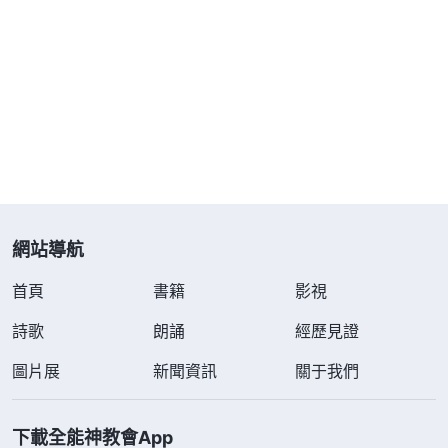
哥就氣憤地要求把他已經交了七年的保險退掉。因表
哥的保險還在繳費期，他退保時公司扣除了百分之七
十的保險費，退還給他的錢寥寥無幾。看着他憤恨的
表情，我極力跟他解釋：「如果咱在繳費期退保，受
的損失是最大的……」他用戒備懷疑的目光看了我一
眼，狠狠地説：「就這也比被完全吃掉强，我以後再
不會上你的當了。」從此以後，在下班的路上只要我
網站導航
遇見表哥，他就似笑非笑地説：「騙子！你下班
了！」我聽到他喊我騙子就厲聲説：「我有名字，請
首頁
書籍
影視
你喊我的名字。」他帶着生硬的口氣説：「誰讓你在
詩歌
朗誦
經歷見證
騙子公司上班呢？」他的話深深地刺傷了我的心，每
圖片展
新聞資訊
關于我們
當想到「騙子」這個字眼，我心裏就翻江倒海，備受
煎熬。
下載全能神教會App