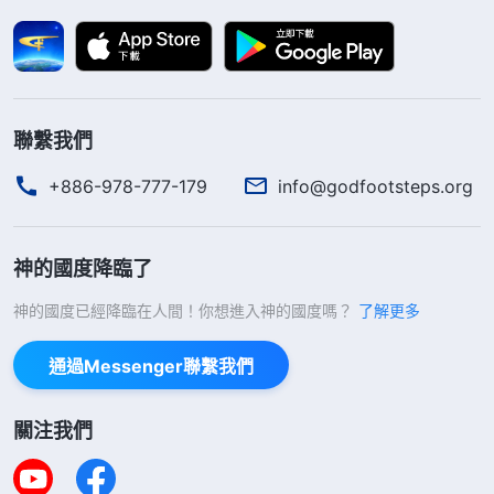
熬煉中，我看到神的話説：「
撒但敗壞人是藉着
國家政府以及那些名人、偉人的教育薰陶達到的。他
們的那些鬼話成了人的生命本性了，『人不為己，天
誅地滅』，這是撒但的名言，已滲透到所有人的裏
聯繫我們
面，成為人生命了，還有一些處世哲學的話也是這
+886-978-777-179
info@godfootsteps.org
樣。撒但是藉着各國的什麽美好的傳統文化來教育
人，使人類陷入滅頂之灾的汪洋大海，最後因人事奉
撒但而抵擋神被神毁滅。
」
《話・卷三 末世基督座談
神的國度降臨了
「
這一次一次的潮流，它都
紀要・怎樣認識人的本性》
神的國度已經降臨在人間！你想進入神的國度嗎？
了解更多
帶着一種邪氣，這個邪氣讓人不斷地墮落，讓人的道
通過Messenger聯繫我們
德越來越下降，讓人的人格品質也越來越下降，甚至
可以説以至于到現在，多數人没有人格，没有人性，
關注我們
也没有良心，更没有理智。那這些潮流是什麽呢？這
個潮流你用眼睛看不到。當一股潮流吹來的時候，也