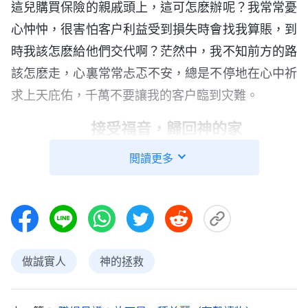
這兒購買保險的親戚頭上，這可怎麽辦呢？我常常憂
心忡忡，很害怕客户利益受到損失時會找我算賬，到
時我該怎麽給他們交代啊？茫然中，我不知前方的路
該怎麽走，心裏常常忐忑不安，總是不停地在心中祈
求上天庇佑，千萬不要讓我的客户臨到灾難。
接受福音，歸回神的家
一天，我去朋友家串門，朋友給我傳了
全能神
的
閲讀更多
國度
福音
。通過一段時間讀全能神的話語，我看到神
的話帶着權柄，帶着能力，有些話威嚴烈怒，讓人心
生敬畏，不敢觸犯；有些話柔和、温暖，像慈母與兒
女談心一樣，讓人感到特别親切，有種被關愛的感
做誠實人
神的拯救
覺；有些話又給人安慰、鼓勵，聽了心裏就有力量；
有些話揭示奥秘，讓人大開眼界，大飽眼福……雖然