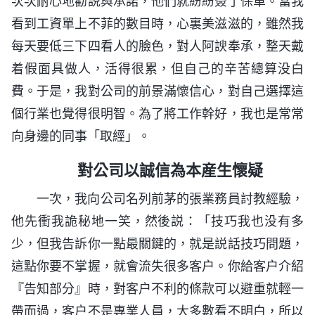
次次耐心地勸説與承諾，他們就紛紛簽了保單。當我
看到工資單上不菲的數目時，心裏美滋滋的，雖然我
每天要低三下四看人的臉色，對人阿諛奉承，整天戴
着假面具做人，活得很累，但自己的辛苦總算没白
費。于是，我對公司的前景滿懷信心，對自己選擇這
個行業也覺得很明智。為了將工作幹好，我也是常常
向身邊的同事「取經」。
對公司以誠信為本産生懷疑
一次，我向公司名列前茅的張業務員討教經驗，
他先衝我詭秘地一笑，然後説：「技巧我也没有多
少，但我告訴你一點最關鍵的，就是説話技巧問題，
這點你要不掌握，就會流失很多客户。你給客户介紹
『告知部分』時，對客户不利的條款可以避重就輕一
帶而過，客户不是專業人員，大多數看不明白，所以