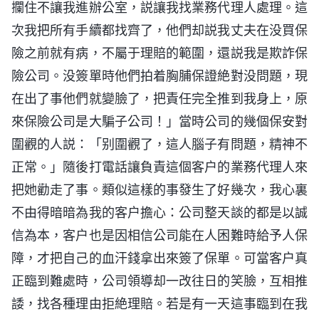
攔住不讓我進辦公室，説讓我找業務代理人處理。這
次我把所有手續都找齊了，他們却説我丈夫在没買保
險之前就有病，不屬于理賠的範圍，還説我是欺詐保
險公司。没簽單時他們拍着胸脯保證絶對没問題，現
在出了事他們就變臉了，把責任完全推到我身上，原
來保險公司是大騙子公司！」當時公司的幾個保安對
圍觀的人説：「别圍觀了，這人腦子有問題，精神不
正常。」隨後打電話讓負責這個客户的業務代理人來
把她勸走了事。類似這樣的事發生了好幾次，我心裏
不由得暗暗為我的客户擔心：公司整天談的都是以誠
信為本，客户也是因相信公司能在人困難時給予人保
障，才把自己的血汗錢拿出來簽了保單。可當客户真
正臨到難處時，公司領導却一改往日的笑臉，互相推
諉，找各種理由拒絶理賠。若是有一天這事臨到在我