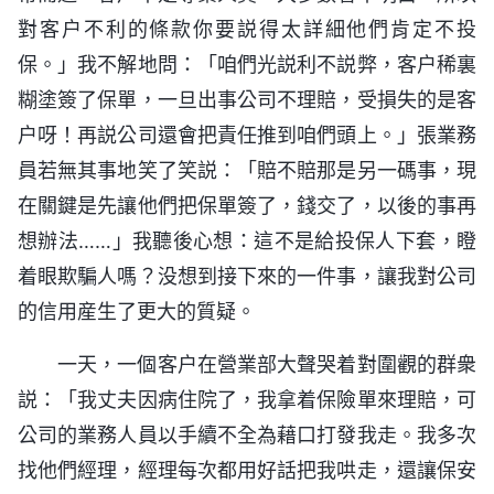
對客户不利的條款你要説得太詳細他們肯定不投
保。」我不解地問：「咱們光説利不説弊，客户稀裏
糊塗簽了保單，一旦出事公司不理賠，受損失的是客
户呀！再説公司還會把責任推到咱們頭上。」張業務
員若無其事地笑了笑説：「賠不賠那是另一碼事，現
在關鍵是先讓他們把保單簽了，錢交了，以後的事再
想辦法……」我聽後心想：這不是給投保人下套，瞪
着眼欺騙人嗎？没想到接下來的一件事，讓我對公司
的信用産生了更大的質疑。
一天，一個客户在營業部大聲哭着對圍觀的群衆
説：「我丈夫因病住院了，我拿着保險單來理賠，可
公司的業務人員以手續不全為藉口打發我走。我多次
找他們經理，經理每次都用好話把我哄走，還讓保安