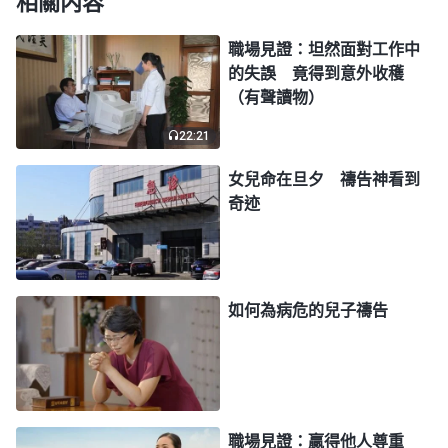
相關内容
没有利益往來，彼此之間交往都坦誠相待、單純敞
開，没有謊言與欺騙，即使偶爾説了一句謊話，反省
職場見證：坦然面對工作中
到後就敞開亮相，解剖認識自己，尋求真理解决敗壞
的失誤 竟得到意外收穫
（有聲讀物）
性情。跟他們在一起相處，感到特别平安，釋放自
由，完全不用互相恭維、互相防備。而我們公司，以
22:21
至于我所接觸到的外邦人群中，人與人之間為了利益
女兒命在旦夕 禱告神看到
都是互相防備、猜測，有什麽心事深埋心底，就是最
奇迹
好的朋友也要保持一定的距離，否則就有被利用的危
險。比如：我若是對關係不錯的同事説，我這兩天正
在和某某客户聯絡感情，她有投保的意向……結果當
如何為病危的兒子禱告
我再見客户時，客户已經被同事搶走了。在公司誰説
真話就會被整個公司傳為笑柄，就會在晨會上受到調
侃。對比之下，我感到在神家生活真是幸福啊，要是
能遠離這個世界，天天活在
教會
裏該多好啊。但因我
職場見證：贏得他人尊重