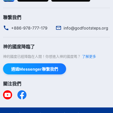
出，而且我也降在了東方的『橄欖山』上，早已來在
地上，不再是『猶太之子』，而是東方的閃電，因我
早已復活，從人中間離開，又帶着榮耀顯在了人間，
聯繫我們
我是萬世以前人所敬拜的，也是萬世以前以色列人弃
+886-978-777-179
info@godfootsteps.org
絶的『嬰兒』，更是當代的滿載榮耀的全能神！讓人
都來在我的寶座前，看見我的榮顔，聽見我的發聲，
神的國度降臨了
觀看我的作為，這是我的全部心意，是我計劃的終
神的國度已經降臨在人間！你想進入神的國度嗎？
了解更多
極、高潮，也是我經營的宗旨——讓萬邦朝拜，萬口
承認，萬人信賴，萬民都歸服！
」
《話・卷一 神的顯
通過Messenger聯繫我們
現與作工・七雷巨響——預言國度的福音將擴展全宇》
「
我面向全宇説話之際，所有的人都聽見我音，即看
關注我們
見我在全宇之下的所有作為，違背我意的，就是説，
以人的作為與我相對的，在我的刑罰中倒下；我要將
天上的衆星都重新更换，太陽、月亮因我而更换，不