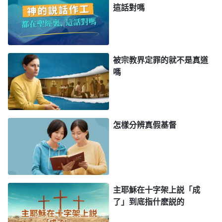
這話對嗎
時代，結束了恩典時代。大家想不想聽聽全能神的
話、聽聽神的聲音呢？我們來讀幾段全能神的話吧。
全能神説：「
我曾經叫過耶和華，也曾經被人稱
被宗教界定罪的就不是真道
為彌賽亞，人也曾經愛戴我叫我救主耶穌，今天我已
嗎
不再是人以往所認識的耶和華和耶穌，而是在末世重
歸的、結束時代的神，滿載着我的所有性情，而且滿
有權柄、尊貴、榮耀地興起在地極的神自己。人并没
怎樣分辨真假基督
有接觸過我，也不曾認識我，不曾知道我的性情，從
創世到如今，無一人見過我，這就是末世向人顯現的
但又隱秘在人中間的神，活靈活現住在人的中間，如
烈日，又如火焰，充滿能力，滿帶着權柄，無一人一
主耶穌在十字架上説「成
物不在我的話中被審判，在火的焚燒之下無一人一物
了」到底指什麽説的
不被潔净。最終，萬國必因着我的話而得福，也因着