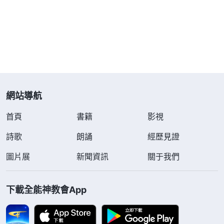
前，因我早已將榮耀從全地之上收回，在東方重新發
出。誰不盼望看見我的榮耀？誰不巴望我歸來？誰不
渴慕我的再現？誰不思念我的可愛？誰能不就光而
來？誰能不看見迦南的豐富？誰不盼望『救贖主』的
重歸？誰不仰慕大有能力者？我的發聲要在全地傳
揚，我要面對我的選民更多地發聲説話，猶如巨雷一
網站導航
樣震動山河，我是面對全宇説話，我也是面對人類説
話。所以，我口之言成了人的珍品，人都寶愛我的説
首頁
書籍
影視
話。閃電是從東方直照到西方，我的言語叫人難捨難
詩歌
朗誦
經歷見證
離，也叫人難測，更叫人喜樂，猶如剛降生的嬰兒，
圖片展
新聞資訊
關于我們
人都歡喜快樂，慶賀我的來到，因着我的發聲，我要
將人都帶到我的面前。從此我便正式進入人類之中，
下載全能神教會App
讓人都來朝拜我，因着我的榮耀的發出，也因着我口
之言，讓人都來到我的面前，都看見閃電是從東方發