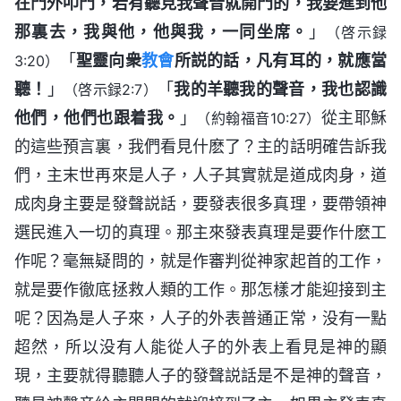
在門外叩門，若有聽見我聲音就開門的，我要進到他
那裏去，我與他，他與我，一同坐席。
」
（啓示録
「
聖靈向衆
教會
所説的話，凡有耳的，就應當
3:20）
聽！
」
「
我的羊聽我的聲音，我也認識
（啓示録2:7）
他們，他們也跟着我。
」
從主耶穌
（約翰福音10:27）
的這些預言裏，我們看見什麽了？主的話明確告訴我
們，主末世再來是人子，人子其實就是道成肉身，道
成肉身主要是發聲説話，要發表很多真理，要帶領神
選民進入一切的真理。那主來發表真理是要作什麽工
作呢？毫無疑問的，就是作審判從神家起首的工作，
就是要作徹底拯救人類的工作。那怎樣才能迎接到主
呢？因為是人子來，人子的外表普通正常，没有一點
超然，所以没有人能從人子的外表上看見是神的顯
現，主要就得聽聽人子的發聲説話是不是神的聲音，