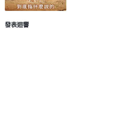
我的話而被砸得粉碎，讓末世所有的人都看見我是救
世主的重歸，我是征服全人類的全能神，也讓人都看
見我曾經作過人的贖罪祭，但在末世我又成了焚燒萬
發表迴響
物的烈日之火，也是顯明萬物的公義的日頭，這是我
末世的工作。之所以我取這名又帶有這樣的性情，就
是為了讓所有的人都看見我是公義的神，是烈日，也
是火焰，讓所有的人都敬拜我——獨一真神，也讓人
都看見我的本來面目：并非只是以色列人的神，也并
非只是救贖主，而是天上地下和滄海中的所有受造之
物的神。
」
《話・卷一 神的顯現與作工・「救主」早已
「
在全宇上下我在作着我的工作，
駕着「白雲」重歸》
在東方猶如霹靂的巨聲不斷發出，震動了各邦各派，
是我的發聲將人都帶到了今天，我是讓人都因我的發
聲而被征服，全都傾倒在此流中，都歸服在我的面