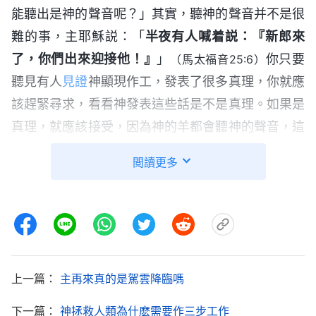
能聽出是神的聲音呢？」其實，聽神的聲音并不是很
難的事，主耶穌説：「
半夜有人喊着説：『新郎來
了，你們出來迎接他！』
」
你只要
（馬太福音25:6）
聽見有人
見證
神顯現作工，發表了很多真理，你就應
該趕緊尋求，看看神發表這些話是不是真理。如果是
真理，就應該接受，因為神的羊都會聽神的聲音，這
是神命定好的，不在乎人的文化素質高低，也不在乎
閲讀更多
人明白多少聖經知識，或者有多深的經歷。你看我們
信主耶穌，聽見主耶穌所説的許多話有什麽感覺呢？
雖然我們對主的話没有什麽經歷認識，但是一聽到主
的話就感覺是真理，有權柄、有能力，并且感覺到這
些話很深，是奥秘，人測度不透，這就是靈感、直覺
上一篇：
主再來真的是駕雲降臨嗎
的作用。不管我們能不能説清楚，但這種感覺是準確
的，這就足以證明人有心有靈，都能感覺出神的話有
下一篇：
神拯救人類為什麽需要作三步工作