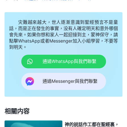
權柄、有能力，聽神的聲音就是這麽一回事。再進一
步地説，神的話還有哪些特徵呢？神的話能供應人生
灾難越來越大，世人逐漸意識到聖經預言不是童
命，能揭開奥秘，能開闢新時代、結束舊時代。就如
話，而是正在發生的事實，没有人確定明天和意外哪個
主耶穌能隨時隨地發表真理牧養人、澆灌人、供應
會先來。如果你想和家人一起迎接到主，蒙神保守，請
點擊WhatsApp或者Messenger加入小組學習，不要等
人，主還揭開了天國的奥秘，帶來了「天國近了，人
到明天。
應當悔改」的道，開闢了恩典時代，結束了律法時
代，完成了救贖人類的工作，這是任何人也達不到
通過WhatsApp與我們聯繫
的。是不是這麽回事啊？那麽，現在就有一位人子，
他早已發聲説話多年，發表了許許多多的真理，有很
通過Messenger與我們聯繫
多人讀了這些話語就感覺是聖靈的發聲説話，就是神
的聲音，認定這位發表真理的人子就是主耶穌回來
了，他就是道成肉身的
全能神
。全能神發表了潔净
相關内容
人、拯救人的一切真理，揭開了神六千年經營計劃的
奥秘，作了一步審判從神家起首的工作，開闢了國度
神的説話作工都在聖經裏，