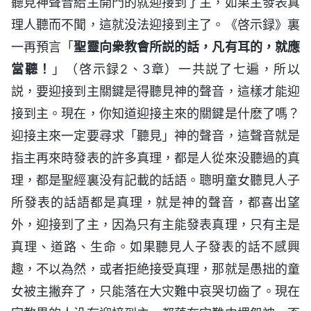
聽見神聲音給主開門的就迎接到了主，如果主發表真
理人聽而不聞，這就没法迎接到主了。《啓示録》裏
一再預言「
聖靈向衆教會所説的話，凡有耳的，就應
當聽！
」（啓示録2、3章）一共説了七遍，所以
説，要迎接到主關鍵是得聽見神的聲音，這樣才能迎
接到主。現在，你知道迎接主來的關鍵是什麽了嗎？
迎接主來一定要尋求「聽見」神的聲音，這聲音就是
指主再來時發表的許多真理，都是人從來没聽過的真
理，都是聖經裏没有記載的話語。聰明童女聽見人子
所發表的話語都是真理，就是神的聲音，都喜出望
外，迎接到了主，因為只有主能發表真理，只有主是
真理、道路、生命。如果聽見人子發表的話不感興
趣，不以為然，或者拒絶接受真理，那就是愚拙的童
女被主撇弃了，只能落在大灾難中哀哭切齒了。現在