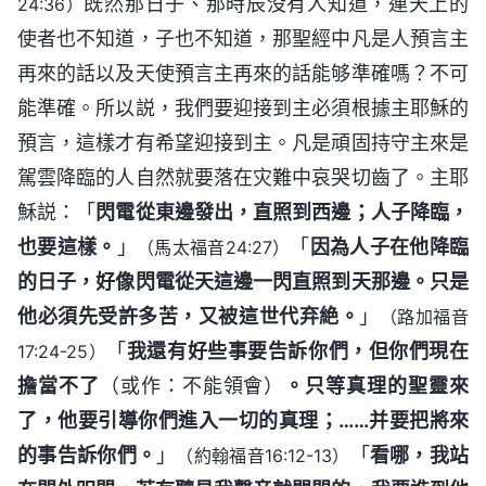
既然那日子、那時辰没有人知道，連天上的
24:36）
使者也不知道，子也不知道，那聖經中凡是人預言主
再來的話以及天使預言主再來的話能够準確嗎？不可
能準確。所以説，我們要迎接到主必須根據主耶穌的
預言，這樣才有希望迎接到主。凡是頑固持守主來是
駕雲降臨的人自然就要落在灾難中哀哭切齒了。主耶
穌説：「
閃電從東邊發出，直照到西邊；人子降臨，
也要這樣。
」
「
因為人子在他降臨
（馬太福音24:27）
的日子，好像閃電從天這邊一閃直照到天那邊。只是
他必須先受許多苦，又被這世代弃絶。
」
（路加福音
「
我還有好些事要告訴你們，但你們現在
17:24-25）
擔當不了
（或作：不能領會）
。只等真理的聖靈來
了，他要引導你們進入一切的真理；……并要把將來
的事告訴你們。
」
「
看哪，我站
（約翰福音16:12-13）