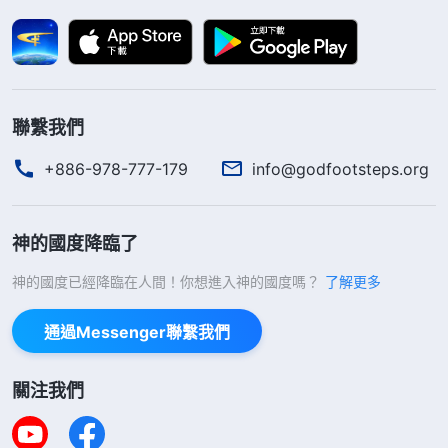
話：「
為你們的祝福你們可曾接受？為你們的應許你
們可曾去追求？你們必在我光的引領之下而衝破黑暗
勢力的壓制，必在黑暗之中不失去光的引領，必在萬
聯繫我們
物之中做主人，必在撒但之前做
得勝者
，必在大紅龍
的國垮台之際，而站立在萬人之中作我的得勝之證
+886-978-777-179
info@godfootsteps.org
據，在秦國之地你們必堅强不動摇，因着所受之苦而
承受在我之福，必在全宇之下閃現出我的榮光。
」
神的國度降臨了
《話・卷一 神的顯現與作工・神向全宇的説話・第十九
神的國度已經降臨在人間！你想進入神的國度嗎？
了解更多
神話語的力量是無窮的，使我信心百倍，有了與
篇》
撒但争戰到底的决心。等惡警打累了之後，他又問
通過Messenger聯繫我們
我：「説不説？」我堅定地説：「你打死我我也不知
道！」惡警一聽没招兒了，把繩子一扔，説：「你他
關注我們
媽的還真硬，十頭牛也拉不回來，你還真行，死也不
説，你哪兒來那麽大的勁、那麽大的信心？你真是比