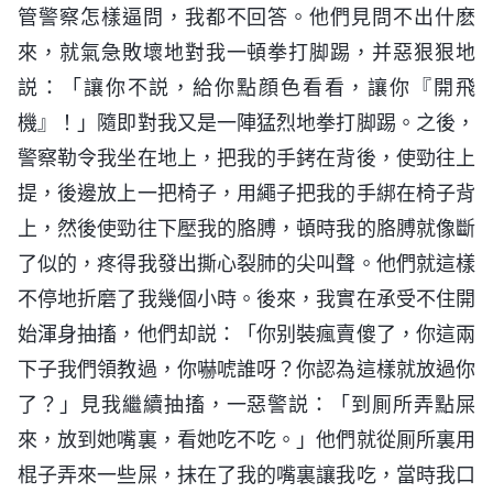
管警察怎樣逼問，我都不回答。他們見問不出什麽
來，就氣急敗壞地對我一頓拳打脚踢，并惡狠狠地
説：「讓你不説，給你點顔色看看，讓你『開飛
機』！」隨即對我又是一陣猛烈地拳打脚踢。之後，
警察勒令我坐在地上，把我的手銬在背後，使勁往上
提，後邊放上一把椅子，用繩子把我的手綁在椅子背
上，然後使勁往下壓我的胳膊，頓時我的胳膊就像斷
了似的，疼得我發出撕心裂肺的尖叫聲。他們就這樣
不停地折磨了我幾個小時。後來，我實在承受不住開
始渾身抽搐，他們却説：「你别裝瘋賣傻了，你這兩
下子我們領教過，你嚇唬誰呀？你認為這樣就放過你
了？」見我繼續抽搐，一惡警説：「到厠所弄點屎
來，放到她嘴裏，看她吃不吃。」他們就從厠所裏用
棍子弄來一些屎，抹在了我的嘴裏讓我吃，當時我口