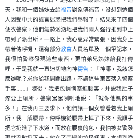
天，我和一個姊妹去給
福音
對象傳福音，没想到這個
人因受中共的謡言迷惑把我們舉報了，結果來了四個
便衣警察，他們氣勢汹汹地把我們兩人强行推到車上
帶到了派出所。一路上，我心裏异常緊張，因我身上
帶着傳呼機，還有部分
教會
人員名單及一個筆記本，
我很怕警察發現這些東西，更怕弟兄姊妹給我打傳
呼，于是我就一直迫切地向神
禱告
：「神哪，我該怎
麽辦呢？求你給我開闢出路，不讓這些東西落入警察
手裏……」隨後，我把包悄悄塞進腰裏，并説我肚子
疼要上厠所，警察駡駡咧咧地説：「就你他媽的事
多！」在我再三要求下，他們讓一個女警看着我上厠
所，我一解腰帶，傳呼機從腰帶上掉了下來，我順手
把它扔進了下水道，而放在腰裏的包，我怕被女警發
現就没敢扔下去，放在了旁邊的垃圾桶裏，本想到晚