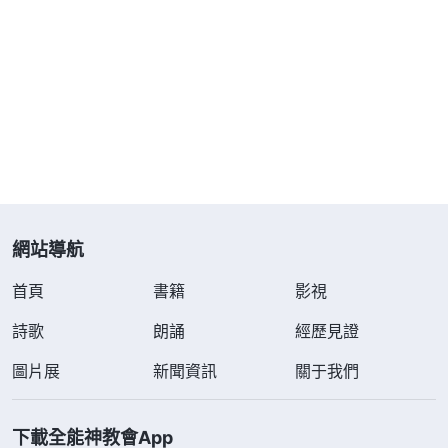
報神愛，我心贊美神，我已看見公義日頭，真理在地
掌權，神性情公義聖潔，配受人類的贊美，我心永愛
全能神
，永愛全能神。」《跟隨羔羊唱新歌》我閉上
眼睛任憑撒但瘋狂地折磨、毒打，那一刻，我好像忘
記了疼痛……我不知這酷刑要到幾時，我不敢去想也
想像不到，我唯一能做的就是一刻不停地向神禱告、
呼求。神的話也不斷地加給我信心：「
不要怕這怕
網站導航
那，萬軍之全能神必與你同在，他作你們的後盾、作
盾牌。
」
《話・卷一 神的顯現與作工・基督起初的發
首頁
書籍
影視
「
那殺身體不能殺靈魂的，不要怕他
表・第二十六篇》
詩歌
朗誦
經歷見證
們；惟有能把身體和靈魂都滅在地獄裏的，正要怕
圖片展
新聞資訊
關于我們
他。
」
是啊！中共只是個紙老虎，注定是
（太10:28）
神手中的敗將，神若不允許，它絲毫不敢傷及我的性
下載全能神教會App
命，就連一根頭髮也不會掉。這時，我又想起了神的