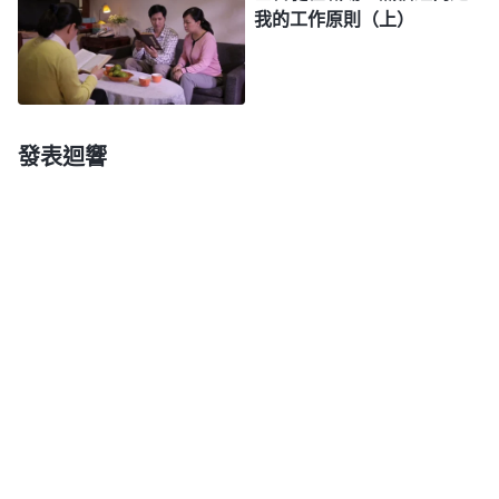
我的工作原則（上）
狠狠地説：「再不説往死裏打！」接着對我威脅道：
「你説不説？不説非整死你！」我説：「我該説的都
説了，别的不知道！」他氣得像要瘋了似的，如野獸
一樣咆哮起來，又對我一頓拳打脚踢，最後打累了，
發表迴響
便找來一條手指粗的長繩子，在他手上纏了幾圈，對
着我的臉不停地猛抽，邊抽邊説：「你不是信神嗎？
你受這個苦，你的神怎麽不來救你？怎麽不來給你打
開手銬？你的神在哪裏？」我咬緊牙關强忍着疼痛，
在心裏默默地向神禱告：「神啊！今天他們就是打死
我，我也决不當猶大！神啊！願你與我同在，保守我
的心，我願豁出命來為你站住見證羞辱老撒但。」并
想起教會詩歌《只求神滿意》：「為神盡忠死何可
惜，神旨意勝一切，不顧前途不計得失，只求神滿
意，作響亮見證羞辱撒但，讓神得榮耀。誓死忠心還