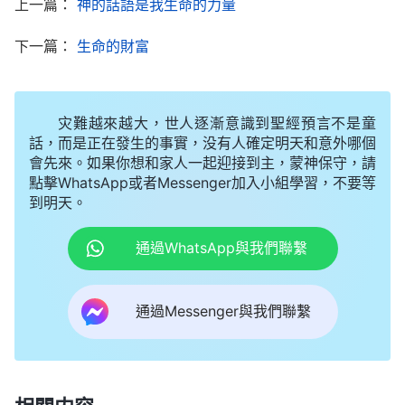
上一篇：
神的話語是我生命的力量
裏閃過一個意念：要有坐穿牢底的心志。隨後我想起
下一篇：
生命的財富
教會詩歌《我願看見神得榮日》：「把愛與忠心獻給
神，完成使命榮耀神，堅决為神站住見證，絶不向撒
但屈膝。啊！頭可斷血可流，子民骨氣不能丢，神的
灾難越來越大，世人逐漸意識到聖經預言不是童
話，而是正在發生的事實，没有人確定明天和意外哪個
囑托挂心頭，定要羞辱魔鬼撒但……」《跟隨羔羊唱
會先來。如果你想和家人一起迎接到主，蒙神保守，請
新歌》神的開啓使我剛强壯膽，有了受盡一切苦也要
點擊WhatsApp或者Messenger加入小組學習，不要等
為神站住見證的信心與决心。最後，惡警的陰謀没有
到明天。
得逞，他們折磨我折磨得累了，就把我放下來送回鐵
通過WhatsApp與我們聯繫
屋子裏。
幾天下來，我被惡警折磨得渾身無力，精神恍
通過Messenger與我們聯繫
惚，兩隻手和胳膊也麻木了。面對這慘無人道的酷刑
折磨，我特别害怕惡警再來提審我，一想到這些，我
的心就不由得瑟瑟發抖，真不知他們還會用什麽樣的