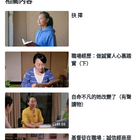
相關内容
酷刑來折磨我，也不知這樣的審訊什麽時候才能結
束。我只有在心裏不停地向神禱告，求神保守我的
抉 擇
心，加給我受苦的心志和力量，使我能為神站住見
證，徹底讓撒但蒙羞失敗。
警察見我始終不招供，便又聯合國保大隊、公安
職場經歷：做誠實人心裏踏
局的人一起來提審我。他們二十多人輪流值班，白天
實（下）
黑夜地輪班對我進行刑訊逼供。這天又來了兩個國保
大隊的警察，他們曾提審過我一次，這次見我後先是
「好言相勸」：「你若如實交代就放你出去并保證你
自命不凡的她改變了（有聲
的安全……只有共産黨能救你，神不能救你……」見
讀物）
我不吱聲，一個警察氣急敗壞，駡駡咧咧地叫喊着讓
我坐在地上，用皮鞋使勁踢我的雙腿，把我踢得疼痛
49:05
難忍。這時，一警察過來問他：「怎麽樣，説了没
基督徒在職場：誠信經商是
有？」他説：「還挺硬的，怎麽打也不説。」那人惡