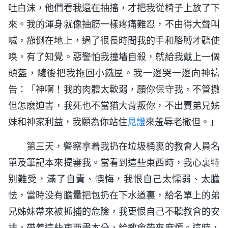
吐白沫，他們看我還在抽搐，才把我從椅子上放了下
來。我的渾身就像抽筋一樣疼痛難忍，不由得大聲叫
喊，癱倒在地上，過了很長時間我的手和胳膊才聽使
唤，有了知覺。惡警怕我撞墻自殺，就給我戴上一個
頭盔，隨後把我拖回小鐵屋。我一邊哭一邊向神禱
告：「神啊！我的肉體太軟弱，願你保守我，不管撒
但怎麽迫害，我死也不當猶大背叛你，不出賣弟兄姊
妹和神家利益，我願為你站住
見證
來羞辱老撒但。」
第三天，警察拿着我扔在垃圾桶裏的教會人員名
單及筆記本來提審我。當看到這些東西時，我心裏特
别難受，滿了自責、懊悔，我恨自己太懦弱、太膽
怯，當時没有膽量把包扔在下水道裏，給名單上的弟
兄姊妹帶來被抓捕的危險，我更恨自己不聽教會的安
排，帶着這些東西盡本分，給教會帶來麻煩。這時，