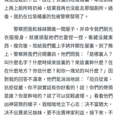
上再上厠所時扔掉，結果我再也没能去那個厠所。過
後，我扔在垃圾桶裏的包被警察發現了。
警察把我和姊妹關進一間屋子，并命令我們脱光
衣服搜身，就連頭髮她們也要捏一捏，看藏没藏東
西，搜完後，就給我們戴上手銬并關在屋裏。到了晚
上，警察將我們分開審訊。他們問我：「是哪裏人？
叫什麽名字？什麽時候來這裏的？來這裏幹什麽？住
在什麽地方？你信什麽？和你一塊兒的叫什麽？」因
對我的回答不滿意，他們氣汹汹地説：「坦白從寬，
抗拒從嚴，你不説實話有你好看的！説！你們的帶領
是誰？你是幹啥的？説了可以從輕處理。」看着他們
凶神惡煞的樣子，我暗暗地立下心志：决不當猶大，
决不出賣弟兄姊妹，更不出賣神家利益。接下來，不