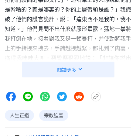
是幹啥的？家是哪裏的？你的上層帶領是誰？」我識
破了他們的謊言詭計，説：「這東西不是我的，我不
知道。」他們見問不出什麽就原形畢露，猛地一拳將
我打倒在地，接着對我又是一頓暴打，并使勁將我手
上的手銬拽來拽去，手銬越拽越緊，都扎到了肉裏，
痛得我哇哇大叫，惡警惡狠狠地説：「非讓你説出
來，就像擠牙膏一樣一點一點地讓你説！」最後，他
閲讀更多
們又把我的雙手反綁在椅子背上，讓我坐在地上，一
邊打我一邊使勁往下壓我的胳膊，霎時，我的胳膊就
像斷了似的撕心裂肺地疼，讓我難以忍受。惡警一邊
折磨我一邊怒吼：「快説！」我斬釘截鐵地説：「我
人生正道
宗教迫害
不知道！」惡警暴跳如雷，怒吼着：「不説非打死
你，你不説就别想活着出去，讓你在監獄裏蹲十年二
十年，一輩子你也别想出去了！」聽着這些話，我心