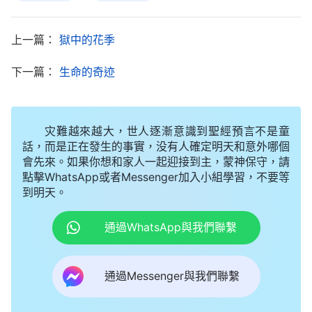
鐵椅子上，然後把我的脚腕牢牢地銬在椅子腿上，把
上一篇：
獄中的花季
我的雙手也銬在椅子把手上。不一會兒，一個戴着眼
鏡看上去文質彬彬的人夾着公文包走了進來，對着我
下一篇：
生命的奇迹
笑嘻嘻的，假惺惺地給我打開手銬、脚銬，讓我坐在
旁邊的值班床上，又是給我倒水，又是給我剥糖吃。
灾難越來越大，世人逐漸意識到聖經預言不是童
他凑到我跟前，説：「你這是何苦呢？遭這麽大的
話，而是正在發生的事實，没有人確定明天和意外哪個
罪，其實也没有什麽大事，説了就没事了……」面對
會先來。如果你想和家人一起迎接到主，蒙神保守，請
點擊WhatsApp或者Messenger加入小組學習，不要等
這種場面，我不知道該怎麽應對，趕緊在心裏默默禱
到明天。
告，求神開啓帶領我。這時，我想起神的話：「
你們
務要時刻儆醒等候，多在我面前禱告，對撒但的各種
通過WhatsApp與我們聯繫
陰謀詭計要識透，要認識靈、認識人，會分辨各種
人、事、物；……
」
《話・卷一 神的顯現與作工・基督
通過Messenger與我們聯繫
神的話使我清醒了，魔鬼永遠
起初的發表・第十七篇》
是魔鬼，永遠都改變不了它抵擋神、仇恨神的惡魔實