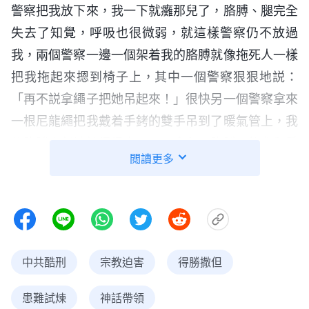
警察把我放下來，我一下就癱那兒了，胳膊、腿完全
失去了知覺，呼吸也很微弱，就這樣警察仍不放過
我，兩個警察一邊一個架着我的胳膊就像拖死人一樣
把我拖起來摁到椅子上，其中一個警察狠狠地説：
「再不説拿繩子把她吊起來！」很快另一個警察拿來
一根尼龍繩把我戴着手銬的雙手吊到了暖氣管上，我
的胳膊立刻被拉得很直，不一會兒，胳膊、後背和肩
閲讀更多
膀就疼痛難忍。警察繼續逼問，見我還是不説，氣急
敗壞，端起杯水就往我臉上潑，説讓我清醒一下，當
時我早被折磨得没有一絲氣力，眼睛也累得睁不開
了。見我還是不説，一個警察就使勁扒我的眼睛戲弄
我，經過幾個小時的審訊折磨，我什麽也没説。
中共酷刑
宗教迫害
得勝撒但
第二天，警察又從市裏調來一個所謂的審案高手
患難試煉
神話帶領
來審問我。他們把我帶到了另一個房間，命令我坐在