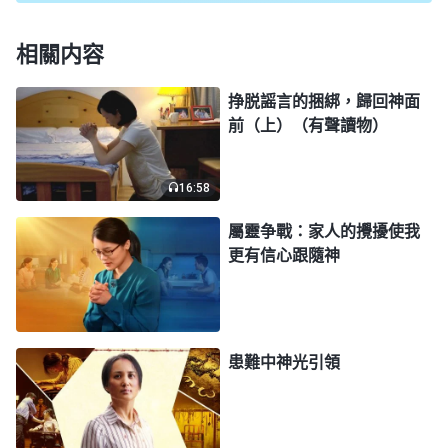
質，他們不管用硬招還是軟招，目的就是要讓我背叛
相關内容
神，我不能中了撒但的詭計。他見我不理他，又説：
「現在是共産黨的天下，共産黨説了算，共産黨不容
挣脱謡言的捆綁，歸回神面
前（上）（有聲讀物）
許人信神，你要再信，全家人都要受牽連，以後孩子
就業、考公務員也會受影響，你好好考慮一下吧！」
聽了這些話，我心裏有些受攪擾，擔心家人、孩子的
16:58
前途。就在這時，我忽然想起彼得在撒但面前站住見
屬靈争戰：家人的攪擾使我
證的經歷，他總是在撒但施行詭計之時去認識神。于
更有信心跟隨神
是，我在心裏向神仰望交托，不知不覺想起全能神的
話説：「
神創造了這個世界，創造了這個人類，更締
造了古希臘的文化與人類的文明，只有神在撫慰着這
患難中神光引領
個人類，也只有神在朝夕看顧着這個人類。人類的發
展與人類的進步不能離開神的主宰，人類的歷史與人
類的未來都不能逃脱神手的安排。你若是一個名副其