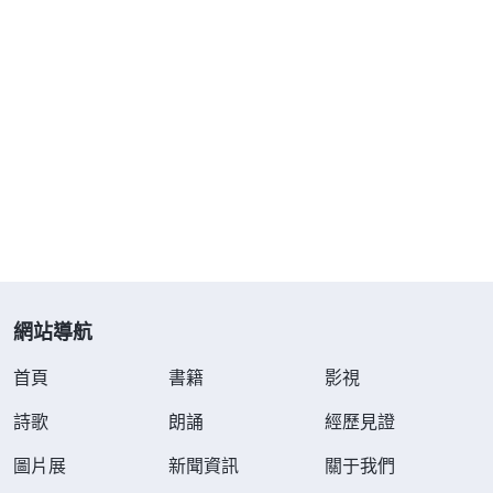
後，他們還是没得到任何信息，灰溜溜地走了。
到了第三天，刑警隊隊長見審不出任何結果，簡
直氣紅了眼，嫌那些爪牙太無能，他到我跟前皮笑肉
不笑地諷刺挖苦説：「你怎麽還不交代？你想當劉胡
蘭嗎？真是死猪不怕開水燙！你的神怎麽不來救你
呀？……」他邊説邊拿着一根警棍在我眼前來回晃，
故意弄出啪啪的響聲，還冒着藍光，又指着另一根正
在充電的大警棍威脅、嚇唬我：「你看見了嗎？這個
網站導航
小的快没電了，一會兒用充足電的大警棍電你，看你
説不説！我就不信你不開口！」我望着那根大警棍，
首頁
書籍
影視
心裏有些緊張、害怕：「這夥惡警這麽凶狠、毒辣，
詩歌
朗誦
經歷見證
還不得把我往死裏整呀？我能經受得住嗎？會不會被
圖片展
新聞資訊
關于我們
電死？」我有些膽怯，感到痛苦無助，就趕緊向神呼