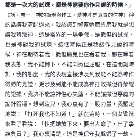
都是一次大的試煉，都是神需要你作見證的時候。
」
神
《話・卷一 神的顯現與作工・愛神才是真實的信神》
的話讓我清醒過來，我認識到警察這麽折磨我就是想
讓我背叛神，這是靈界的一場争戰，是撒但的試探，
也是神對我的試煉。這個時候正是我該作見證的時
候，神在期待着我，撒但魔鬼也在看着我，都在等着
我表態，我不能倒下，不能向撒但屈服，在這關鍵時
刻，我的態度、我的表現直接涉及到我能不能為神作
得勝的見證，更涉及到能不能成為神打敗撒但得榮耀
的證據，我决不能讓神傷心失望，不能讓撒但惡魔的
詭計得逞。想到這兒，我心裏有了一股力量，我堅定
地説：「打死我也不知道！」就在這時，一個女警進
來看了看説：「快把她放下來，要出人命了，出了事
誰負責？」我心裏清楚，這是神保守我躲過了一劫。