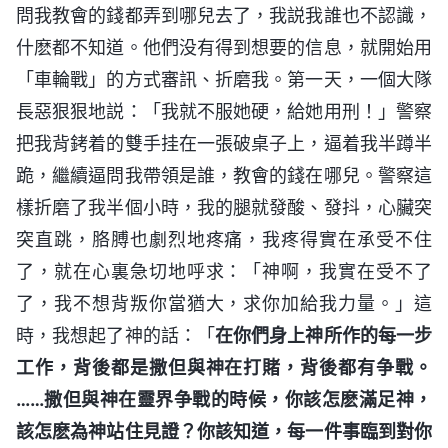
問我教會的錢都弄到哪兒去了，我説我誰也不認識，
什麽都不知道。他們没有得到想要的信息，就開始用
「車輪戰」的方式審訊、折磨我。第一天，一個大隊
長惡狠狠地説：「我就不服她硬，給她用刑！」警察
把我背銬着的雙手挂在一張破桌子上，逼着我半蹲半
跪，繼續逼問我帶領是誰，教會的錢在哪兒。警察這
樣折磨了我半個小時，我的腿就發酸、發抖，心臟突
突直跳，胳膊也劇烈地疼痛，我疼得實在承受不住
了，就在心裏急切地呼求：「神啊，我實在受不了
了，我不想背叛你當猶大，求你加給我力量。」這
時，我想起了神的話：「
在你們身上神所作的每一步
工作，背後都是撒但與神在打賭，背後都有争戰。
……撒但與神在靈界争戰的時候，你該怎麽滿足神，
該怎麽為神站住見證？你該知道，每一件事臨到對你