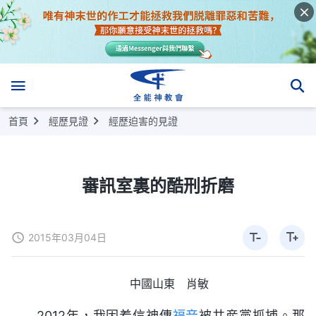
首頁
經歷見證
經歷迫害的見證
審訊室裏的酷刑折磨
2015年03月04日
中國山東 肖敏
2012年，我因着信神傳
福音
被共産黨抓捕。那