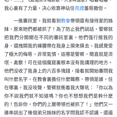
我心裏有了力量，决心依靠神站住
見證
羞辱撒但。
一進審訊室，我就看到
教會
帶領還有接待家的姊
妹，原來她們都被抓了！為了防止我們説話，警察就
把我們分開關在不同的審訊室裏。他們强行搜我的
身，還拽開我的褲腰帶在我身上摸來摸去，我感覺受
了極大的侮辱，非常氣憤，這哪是警察，簡直就是流
氓、禽獸！可在這個魔窟裏根本没有我講理的地方。
他們没收了我身上的六百多塊錢，接着就開始審問我
叫什麽名字，在教會裏擔任什麽職務，帶領是誰，住
在哪裏。我没吱聲，警察就衝着我大聲吼：「你以為
你不説我們就不知道嗎？你也不想想我們是幹什麽
的！告訴你，你們的上層帶領也被抓了！」他們又一
連串説出了幾個弟兄姊妹的名字問我認不認識，還逼