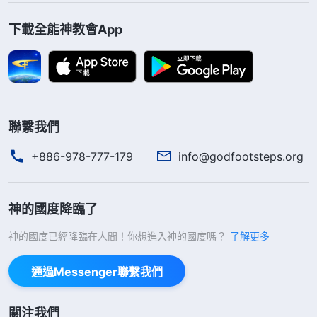
求，願神保守我，加給我信心、力量。這時，我想起
下載全能神教會App
了幾句神話語詩歌：「
信心就是一根獨木橋，貪生怕
死難通過，豁出性命能踏實通行。人有膽怯害怕的意
念，正是撒但的愚弄，怕我們越過信心的橋梁進入神
裏面。
」
《話・卷一 神的顯現與作工・基督起初的發
還有
主耶穌
的話：「
那殺身體不能殺靈
表・第六篇》
聯繫我們
魂的，不要怕他們；惟有能把身體和靈魂都滅在地獄
+886-978-777-179
info@godfootsteps.org
裏的，正要怕他。
」
揣摩着神的話，我心
（太10:28）
裏有了力量，就算撒但奪去我的性命，但它取締不了
神的國度降臨了
我的靈魂。想想以往那些為主殉道的使徒，他們雖然
神的國度已經降臨在人間！你想進入神的國度嗎？
死了，但他們的靈魂没有死，他們的死是得勝撒但的
了解更多
見證，是蒙神紀念的。撒但就是想用死來威脅我，讓
通過Messenger聯繫我們
我因着怕死背叛神，我决不能中它的詭計，不能苟且
偷生屈服于它，能有機會為神作見證，這是榮耀的
關注我們