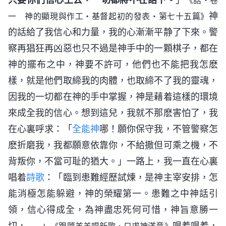
神
一 神的顯現與作工・基督起初的發表・第七十五篇》
的話給了我信心和力量，我的心漸漸平静了下來。警
察再猖狂再凶惡也只不過是神手中的一顆棋子，都在
神的擺布之中，神要不許可，他們也不能把我怎麽
樣，就是他們取締我的肉體，也取締不了我的靈魂，
因我的一切都在神的手中掌握，神是藉着這樣的環境
來成全我的信心。想到這兒，我就不那麽害怕了，我
在心裏呼求：「
全能神
哪！願你保守我，不管警察怎
麽折磨我，我都願意依靠你，不給撒但可乘之機，不
背叛你，不當可耻的猶大。」一路上，我一直在心裏
唱着
詩歌
：「臨到患難經歷試煉，是神主宰安排，怎
能消極怎能躲避，神的榮耀第一。患難之中神話引
領，信心得成全，為神盡忠死何可惜，神旨意勝一
切，……」
唱着唱着，
《跟隨羔羊唱新歌・只求神滿意》