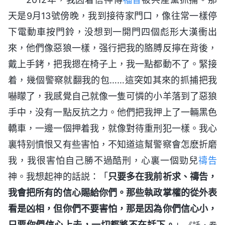
天是9月13號傍晚，我到接待家門口，像往常一樣停
下電動車按門鈴，没想到一開門四個彪形大漢衝出
來，他們像惡狼一樣，强行把我的胳膊反擰在背後，
戴上手銬，把我摁在椅子上，我一點都動不了。緊接
着，幾個警察就翻我的包……這突如其來的抓捕把我
嚇矇了，我感覺自己就像一隻可憐的小羊落到了惡狼
手中，没有一點反抗之力。他們把我押上了一輛黑色
轎車，一邊一個押着我，就像對待重刑犯一樣。我心
裏特别憤恨又有些害怕，不知道這幫警察會怎麽折磨
我，我很害怕自己勝不過酷刑，心裏一個勁兒
禱告
神。我想起神的話説：「
只要多在我前祈求、禱告，
我會把所有的信心賜給你們。那些執政掌權的從外表
看是凶相，但你們不要害怕，那是因為你們信心小，
只要你們信心上去，一切都將不在話下。
」
《話・卷