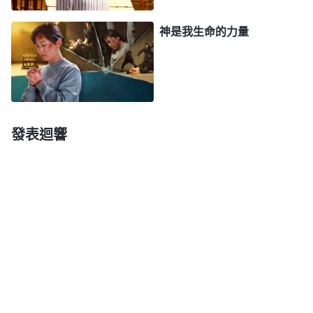
實的基督徒，那你一定會相信任何一個國家與民族的
神是我生命的力量
興盛與衰退都在神的安排之下。任何一個國家與民族
的命運將會是如何只有神自己知道，這個人類將何去
何從也只有神自己掌握。
」
《話・卷一 神的顯現與作
神的話使我心裏亮
工・附篇二 神主宰着全人類的命運》
堂起來。對，神是造物的主，我們人類的前途命運都
發表迴響
在神的手中掌握，撒但魔鬼是抵擋神的種類，它連自
己注定下地獄的結局都改變不了，又怎麽能掌握人的
命運呢？我的孩子以後做什麽工作、前途是好是壞都
是神説了算，撒但絲毫掌控不了。想到這兒，我更看
清了撒但惡魔的卑鄙無耻，他為了逼我否認神、弃絶
神，竟用這種陰險的毒招來誘惑我上當，要不是神話
語的帶領，我就被撒但攻垮、俘虜了。看清了撒但的
卑鄙、邪惡，我更堅定信心，决不向撒但屈服。最