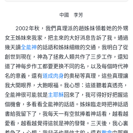
中國 李芳
2002年秋，我們真理派的趙姊妹領着她的外甥
女王姊妹來我家，把主來的大好消息告訴了我。通過
幾天讀
全能神
的話語和姊妹細緻的交通，我明白了從
創世到現在，神為了拯救人類共作了三步工作，還知
道了神每步作工都要更换不同的名，以及每個時代神
名的意義，還有
道成肉身
的奥秘等真理，這些真理讓
我大開眼界，大飽眼福。我心想：這道聽着真透亮，
全能神很可能就是
主耶穌
回來了，我可得好好把握這
個機會，多看看全能神的話語。姊妹臨走時把神話語
書給我留下了，我每天一有空就捧着神話看，越看越
愛看，越看越覺得這就是神的發聲。三天後，我心裏
着急了，心想：我兒子也是信主的，還有
教會
中那麽