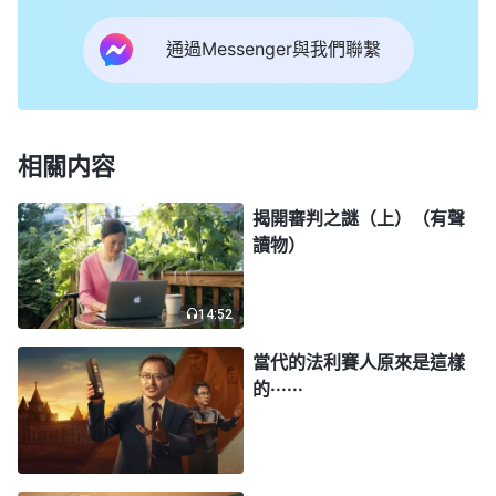
了。」姊妹誠懇地説：「主耶穌説這話是讓我們在末
通過Messenger與我們聯繫
世防備假基督，但不是讓我們把基督也拒之門外。有
假的必然是先有真的出現，没有真的也不會有假的來
冒充。主耶穌這話是告訴我們要學會分辨，而不是因
着末世有假基督出現就一律拒絶聽主再來的
福音
，不
相關内容
然，咱怎麽能迎接到主的再來呢？其實，主耶穌已經
揭開審判之謎（上）（有聲
把假基督的特徵説得很清楚了，假基督的主要表現是
讀物）
顯神迹、行异能、醫病趕鬼，模仿主耶穌作過的工作
來迷惑人。所以，在末世凡冒主耶穌的名傳悔改的
14:52
道，能顯點簡單的神迹或醫病趕鬼的才是假基督。末
當代的法利賽人原來是這樣
世重返肉身的主耶穌——全能神，他不重複主耶穌作
的······
過的工作，而是在主耶穌救贖工作的基礎上作新的工
作，全能神結束了恩典時代，開闢了國度時代，發表
真理作了一步審判潔净人的工作，要把經過救贖却還