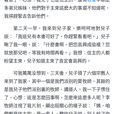
多弟兄姊妹，他們對于主來這麽大的事還不知道呢，
我得趕緊去告訴他們。
第二天一早，我來到兒子家，樂呵呵地對兒子
説：「我這兒有本書可好了，你趕緊看看吧。」兒子
瞅了我一眼，説：「什麽書啊，把您高興成這樣？您
就放那兒吧，等我有時間再看。」我想：信主的人都
盼望主來，兒子知道主來了肯定會高興的。
可我萬萬没想到，三天後，兒子領了六個宗教人
來到了我家，其中一個是我們派别的夏牧師，其餘的
是我兒子他們派别裏的牧師、講道人。我一下子愣住
了，心想：這是怎麽回事啊，怎麽來這麽多人呢？李
牧師注視了我片刻，顯出挺關心的樣子説：「姨，咱
們都是信主的，是一家人，聽你兒子説，别人給了你