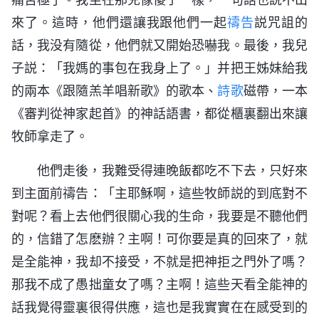
來了。這時，他們還讓我跟他們一起
禱告
説咒詛的
話，我没有隨從，他們就又開始恐嚇我。最後，我兒
子説：「我媽的事包在我身上了。」并把王姊妹給我
的兩本《跟隨羔羊唱新歌》的歌本、
詩歌
磁帶，一本
《審判從神家起首》的神話語書，都從櫃裏翻出來讓
牧師拿走了。
他們走後，我難受得連晚飯都吃不下去，只好來
到主面前禱告：「主耶穌啊，這些牧師説的到底對不
對呢？看上去他們很關心我的生命，我要是不聽他們
的，信錯了怎麽辦？主啊！可你要是真的回來了，就
是全能神，我却不接受，不就是把神拒之門外了嗎？
那我不成了愚拙童女了嗎？主啊！這些天看全能神的
話我覺得靈裏很得供應，這也是我實實在在感受到的