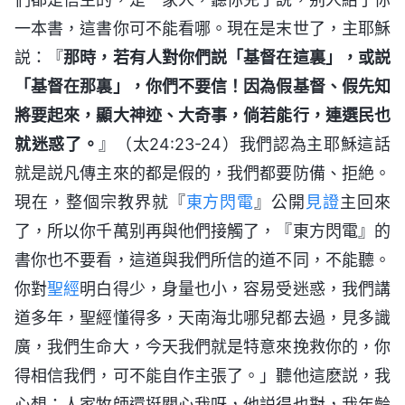
一本書，這書你可不能看哪。現在是末世了，主耶穌
説：『
那時，若有人對你們説「基督在這裏」，或説
「基督在那裏」，你們不要信！因為假基督、假先知
將要起來，顯大神迹、大奇事，倘若能行，連選民也
就迷惑了。
』（太24:23-24）我們認為主耶穌這話
就是説凡傳主來的都是假的，我們都要防備、拒絶。
現在，整個宗教界就『
東方閃電
』公開
見證
主回來
了，所以你千萬别再與他們接觸了，『東方閃電』的
書你也不要看，這道與我們所信的道不同，不能聽。
你對
聖經
明白得少，身量也小，容易受迷惑，我們講
道多年，聖經懂得多，天南海北哪兒都去過，見多識
廣，我們生命大，今天我們就是特意來挽救你的，你
得相信我們，可不能自作主張了。」聽他這麽説，我
心想：人家牧師還挺關心我呀，他説得也對，我年齡