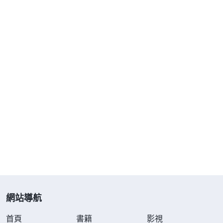
别處教會的一個弟兄過來講道，也講他為主作工怎麽
翻山越嶺地受苦，傳福音得了多少人，建立了多少教
會，盡高抬自己，我聽着很不舒服，心想：你這也不
是在見證主啊，這不是在見證自己嗎？還有一天，我
剛到聚會點，有姊妹就對我説：今天是一個二十多歲
的女神學生來講道。我一聽特别高興，心想：我可得
好好聽聽，人家肯定比我們這邊的講道人講得好。講
道開始後，神學生先講了怎麽防備「東方閃電」，之
後就講她十六歲就放弃學業到神學院深造，又講自己
在大雨天怎麽作工受苦的，都去過多少地方……我越
聽越反感，心想：這不是换湯不换藥嗎！怎麽都講這
些老掉牙的東西呢！這也不是在交通對主話的經歷、
網站導航
認識啊！也不是在帶領我們遵行主的道，實行進入主
首頁
書籍
影視
的話啊！我回來聚會已有一個多月了，可是我什麽收