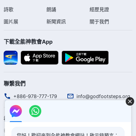
詩歌
穫也没得着，越聽靈裏越枯乾，再這樣信下去不得渴
朗誦
經歷見證
死、餓死嗎，還上哪得生命啊！我越想心裏越難受。
圖片展
新聞資訊
關于我們
聚完會，我走在回家的路上，心情很沉重，心
下載全能神教會App
想：王姊妹給的《審判從神家起首》那本書上説人不
能狂妄、高舉自己，當尊神為大、尊神為高，可這些
講道人都在見證自己、尊自己為高，讓人仰望崇拜，
看來還是那書上的話説得對呀！回到家，等晚上没人
時，我又拿出《審判從神家起首》這本書來看，越看
聯繫我們
心裏越亮堂，覺得還是這些話能讓我生命得供應啊。
+886-978-777-179
info@godfootsteps.org
我在心裏琢磨：這麽好的書，牧師為什麽就不讓我們
看呢？牧師總説為我的生命負責，但他們講道就知道
神的國度降臨了
見證自己，也没講怎麽讓我得生命啊？想想以往我軟
神的國度已經降臨在人間！你想進入神的國度嗎？
弱得都不聚會了，牧師一次也没來看望、扶持過我，
了解更多
您好！歡迎來到全能神教會網站！啟示錄預言：