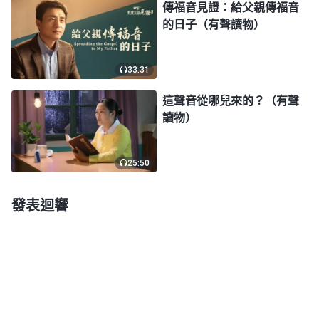
傳福音見證：給父親傳福音
活在罪中的人徹底拯救出來，脱離犯罪本性的捆綁，
的日子（有聲讀物）
脱離撒但的黑暗權勢，把人類帶入美好的歸宿中。這
工作只有神自己能作，是任何假基督都做不了的。」
33:31
姊妹談的有理有據，但牧師説的話總在我腦子裏轉來
這聲音從哪兒來的？（有聲
轉去，攪得我心煩意亂，我不願再聽姊妹的交通了，
讀物）
就謊稱到鄰居家有事，故意躲着姊妹。這之後，王姊
妹又多次來我家，我都避開不見。鄰居對我説：「看
25:50
她也不像壞人，你怕啥呀？」我心想：我也知道她是
好人，只是我身量太小了，就怕信錯。
發表迴響
回到原教會聚會，我聽講道人講道還是跟以前一
樣，不是講奉獻，就是講防備「東方閃電」，再不就
是翻來覆去講那些陳穀子爛芝麻的事：為主作了多少
工，受了多少苦，得到主的多少恩典……一點新亮光
也講不出來，聽得我心煩意亂，昏昏欲睡。有一次，