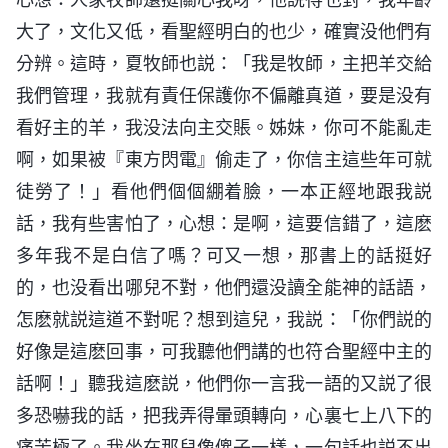
大了，文化又低，看聖經明白的也少，確實没他們有
分辨。這時，夏牧師也説：「我是牧師，主把羊交給
我們管理，我就有責任保護你不偏離真道，要是没有
看好主的羊，我没法向主交賬。姊妹，你可不能亂走
啊，如果被『東方閃電』偷走了，你信主這些年可就
徒勞了！」看他們個個綳着臉，一本正經地跟我説
話，我有些害怕了，心想：是啊，這要信錯了，這麽
多年我不是白信了嗎？可又一想，那書上的話挺好
的，也没看出哪兒不對，他們還没讀全能神的話語，
怎麽就説這道不對呢？想到這兒，我説：「你們説的
好像是這麽回事，可我聽他們講的也符合聖經中主的
話啊！」聽我這麽説，他們你一言我一語的又説了很
多恐嚇我的話，把我弄得暈頭轉向，心裏七上八下的
痛苦極了。我坐在那兒像傻子一樣，一句話也説不出