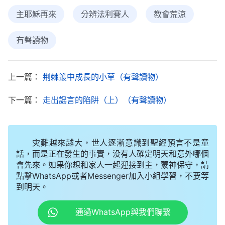
主耶穌再來
分辨法利賽人
教會荒涼
就被落下了嗎？你身量小，無論誰給你什麽書，你得
先問問我們再看，我們替你把把關……」弟兄姊妹也
有聲讀物
一個勁兒地勸我，我被他們的「愛心」感動了，眼泪
不由得掉了下來。她們看我動心了，又囑咐我説：
上一篇：
荆棘叢中成長的小草（有聲讀物）
「如果『東方閃電』的人再來找你，你一定要弃絶他
們，不能再接觸了！」我點了點頭。
下一篇：
走出謡言的陷阱（上）（有聲讀物）
没過幾天，王姊妹來了，我説：「牧師給我讀聖
經了，『
那時，若有人對你們説「基督在這裏」，或
灾難越來越大，世人逐漸意識到聖經預言不是童
説「基督在那裏」，你們不要信！因為假基督、假先
話，而是正在發生的事實，没有人確定明天和意外哪個
會先來。如果你想和家人一起迎接到主，蒙神保守，請
知將要起來，顯大神迹、大奇事，倘若能行，連選民
點擊WhatsApp或者Messenger加入小組學習，不要等
也就迷惑了。
』（太24:23-24）末世有假基督出
到明天。
現，凡傳主來的都是假的，我不懂聖經，身量小怕受
通過WhatsApp與我們聯繫
迷惑，不敢聽别的道，我不能接待你了，以後你别來