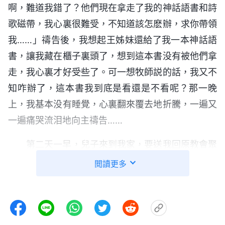
啊，難道我錯了？他們現在拿走了我的神話語書和詩
歌磁帶，我心裏很難受，不知道該怎麽辦，求你帶領
我……」禱告後，我想起王姊妹還給了我一本神話語
書，讓我藏在櫃子裏頭了，想到這本書没有被他們拿
走，我心裏才好受些了。可一想牧師説的話，我又不
知咋辦了，這本書我到底是看還是不看呢？那一晚
上，我基本没有睡覺，心裏翻來覆去地折騰，一遍又
一遍痛哭流泪地向主禱告……
第二天一早，兒子來到我家，要送我回原教會聚
會。我猶豫不定，兒子硬拽着我到了聚會點，還跟講
閲讀更多
道人説我被「東方閃電」的人偷去了，讓她好好勸勸
我。頓時，講道人和弟兄姊妹一下子都圍了上來，講
道人拉着我的手，温和地説：「姨呀，你可千萬别到
處聽别人講道了，咱要是信錯了，主來提教會時咱不