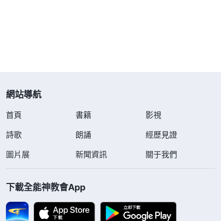
死？這太有可能了。因為全能神跟主耶穌發表真理都
是一樣的，都是普通正常的人子，宗教界能這樣抵擋
全能神，那能對人子形像的主耶穌就網開一面嗎？為
什麽宗教界還在論斷跟隨全能神的人是信人而不是信
神？如果他們生在主耶穌的時代，就不會論斷跟隨主
耶穌的人是信人而不是信神嗎？這些問題的實質到底
網站導航
是什麽？就是因為敗壞人類都有撒但本性，都憑撒但
首頁
書籍
影視
性情活着，所以能抵擋神、定罪神就不足為奇了。許
詩歌
朗誦
經歷見證
多人都看不透這事，都以為罪得赦免了，神不看人有
罪了就是聖潔了，都以為只要罪得赦免了，有許多好
圖片展
新聞資訊
關于我們
行為就能蒙神稱許了，這是大錯特錯的。從法利賽人
抵擋、定罪主耶穌的事實就足以能看清楚，人有撒但
下載全能神教會App
本性、有敗壞性情，不管信神多少年，明白多少聖
經，不管生在哪個時代，都照樣會仇恨真理而抵擋