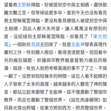
望着救
主耶穌
降臨，好被提到空中與主相遇，盡快脱
離灾難之苦。但等候這麽多年，直到今天也没有看見
救主耶穌駕雲降臨，更没有看見哪個人被提到空中與
主相遇，因此人都大失所望。讓人萬萬没有想到的
是，没迎接到主耶穌駕雲降臨，却看見了「
東方閃
電
」一個勁兒
見證
主回來了，就是
全能神
發表真理作
審判工作，特别醒人眼目，看得清清楚楚。但因着中
共的瘋狂鎮壓、抓捕與宗教界敵基督勢力瘋狂的褻
瀆、毁謗，有些人就把考察真道的事不了了之、不屑
一顧了。没想到短短幾年的時間，這位人看不起眼的
人子發表了太多的真理，越來越多的人聽見了神的聲
音，都站立起來跟隨了全能神，這不僅震動了整個宗
教界，而且也震動了整個世界。《話在肉身顯現》如
同真光發出照耀，從東方照到西方，照亮整個世界，