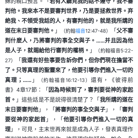
穌的親口預言。「
若有人聽見我的話不遵守，我不審
判他。我來本不是要審判世界，乃是要拯救世界。弃
絶我、不領受我話的人，有審判他的，就是我所講的
道在末日要審判他。
」
「
父不審
（約翰
福音
12:47-48）
判什麽人，乃將審判的事全交與子。……并且因為他
是人子，就賜給他行審判的權柄。
」
（約翰福音5:22-
「
我還有好些事要告訴你們，但你們現在擔當不
27）
了。只等真理的聖靈來了，他要引導你們進入一切的
真理；……
」
還有，《彼得前
（約翰福音16:12-13）
書》4章17節：「
因為時候到了，審判要從神的家起
首。
」這些話是不是説得很清楚了？「
我所講的道在
末日要審判他
」，「
將審判的事全交與子
」，「
審判
要從神的家起首
」，「
他要引導你們進入一切的真
理
」，可見，主末世再來就是成為人子，發表真理作