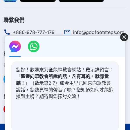
神、定罪神，成為神的仇敵。就單憑這一點來説，神
末世作審判工作太有必要了！敗壞人類因為有撒但本
聯繫我們
性，就該接受神的審判刑罰，如果没有審判刑罰，敗
+886-978-777-179
info@godfootsteps.org
壞人類永遠都能犯罪抵擋神，永遠不會真實順服神、
與神相合，也永遠没有資格進入天國。我們雖然從道
理上都知道神的性情是公義的，但没有人能看透被撒
神的國度降臨了
但敗壞至深的人到底有多麽可怕，能抵擋神到什麽程
神的國度已經降臨在人間！你想進入神的國度嗎？
了解更多
您好！歡迎來到全能神教會網站！啟示錄預言：
度，能把發表真理的人子恨到什麽程度，也就是仇恨
「
聖靈向眾教會所說的話，凡有耳的，就應當
通過Messenger聯繫我們
真理到什麽程度，這些事没有人能看透。所以，對神
聽！
」（啟示錄2:7）如今主早已回來向眾教會
作末世審判工作就總是觀念重重，總有質疑。人都覺
說話，您聽見神的聲音了嗎？您知道如何才能迎
關注我們
接到主嗎？期待與您探討交流！
得「罪得赦免就是達到聖潔了，神不看人有罪了就是
聖潔了，神的拯救工作就完事大吉了，不用神再作審
判工作了，主
耶穌再來
就該提接我們進天國，我們到
天國裏就能保證順服神、敬拜神直到永遠」，這是不