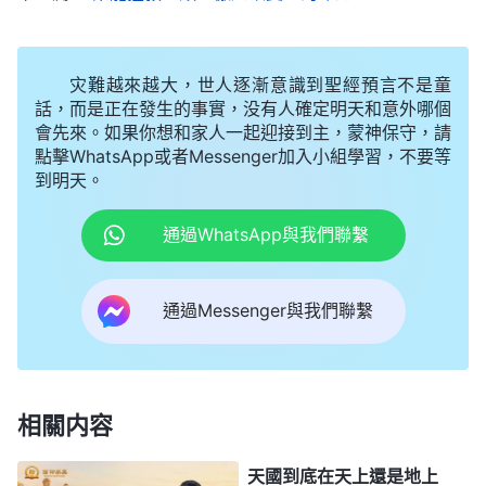
全能神的話説得很清楚，
作工・道成肉身的奥秘 四》
恩典時代主耶穌作的是救贖工作，人只要信主，向主
灾難越來越大，世人逐漸意識到聖經預言不是童
認罪悔改，罪就得着赦免，不再因為觸犯律法而被定
話，而是正在發生的事實，没有人確定明天和意外哪個
罪、處死了，并且得以享受主所賜的豐豐富富的恩
會先來。如果你想和家人一起迎接到主，蒙神保守，請
點擊WhatsApp或者Messenger加入小組學習，不要等
典。但是，罪得赦免能代表人脱離罪成為聖潔了嗎？
到明天。
罪得赦免能代表人達到真實順服神了嗎？絶對不能。
我們都清楚地看見，所有信主的人都過着白天犯罪、
通過WhatsApp與我們聯繫
晚上認罪這種循環往復的生活，都是常常身不由己地
犯罪，都
禱告
主説「我真是苦啊，為什麽擺脱不了罪
通過Messenger與我們聯繫
的轄制呢？」都想脱去世俗纏累，都想為主花費，都
想真心愛主，都想愛人如己，但所行出來的却身不由
己，甚至連常常説謊欺騙的問題都解决不了。這是因
相關内容
為什麽？就是因為人裏面有犯罪的本性，有敗壞性
情，這就是犯罪的根源，這犯罪的根不解决，就是努
天國到底在天上還是地上