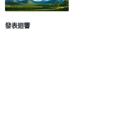
教界會有多少人能否認主離主而去呢？能有多少人接
受主耶穌發表的真理而稱主耶穌是獨一真神呢？能有
發表迴響
多少人會定罪主耶穌是人而不是神呢？這些事實在值
得人反思。猶太教的法利賽人都是祖祖輩輩信神的
人，常常獻贖罪祭給神，當耶和華神道成肉身成為主
耶穌的時候，這些法利賽人為什麽不認識耶和華神的
顯現？為什麽定罪發表真理的主耶穌？為什麽能把主
耶穌釘在十字架上？這是什麽性質的問題？法利賽人
祖祖輩輩信神為什麽還不認識神的顯現作工，還能定
罪神、抵擋神？我們都親眼看見，末世神道成肉身成
為人子顯現作工，發表那麽多真理，為什麽宗教界許
多人還能瘋狂地抵擋、定罪甚至褻瀆全能神？如果主
耶穌回來了還是猶太人的人子形像，在宗教界裏這樣
發表真理，會不會被宗教界趕出教堂，甚至定罪、治