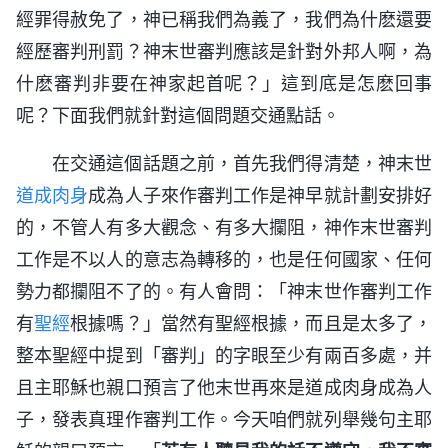
經罪得赦免了，神已稱我們為義了，我們為什麽還要
經歷審判刑罰？神末世審判應該是針對外邦人啊，為
什麽審判非要在神家起首呢？」這到底是怎麽回事
呢？下面我們就針對這個問題交通點話。
在交通這個話題之前，首先我們得清楚，神末世
道成肉身
成為人子來作審判工作是神早就計劃安排好
的，不管人有多大觀念、有多大攔阻，神作末世審判
工作是不以人的意志為轉移的，也是任何國家、任何
勢力都攔阻不了的。有人會問：「神末世作審判工作
有
聖經
根據嗎？」當然有聖經根據，而且是太多了，
整本聖經中提到「審判」的字眼至少有兩百多處，并
且主耶穌也親口預言了他末世再來是道成肉身成為人
子，發表真理作審判工作。今天咱們就列舉幾句主耶