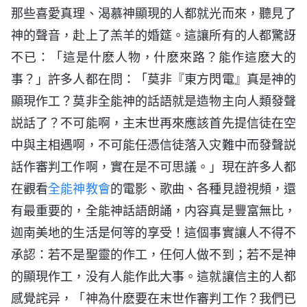
那些喜愛真理、渴慕神顯現的人都就光而來，聽見了
神的聲音，赴上了羔羊的婚筵。這讓所有的人都驚訝
不已：「這是什麽人物，什麽來路？能作這麽大的
事？」許多人都在問：「莫非『東方閃電』真是神的
顯現作工？莫非全能神的話語就是造物主向人類發聲
説話了？不可能啊，主末世再來應該首先提信徒在空
中與主相遇啊，不可能任憑信徒落入灾難中而發聲説
話作審判工作啊，實在是不可思議。」現在許多人都
在觀看
全能神教會
的電影、歌曲、各種見證視頻，還
有最重要的，全能神話語朗誦，内容真是豐富無比，
迦南美地的生活是何等的享受！這個事實讓人不得不
承認：若不是聖靈的作工，任何人做不到；若不是神
的顯現作工，没有人能作此大事。這就讓信主的人都
感覺詫异，「神為什麽要在末世作審判工作？我們已