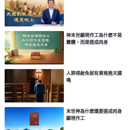
力克制自己不犯罪也都身不由己。雖然有些人也能真
心為主花費，也能受苦付代價，也能忍耐不發怨言，
但心靈深處能真實順服神嗎？能真實愛神嗎？有許多
人看不透這事。人為了得福、為了進天國、為了得賞
神末世顯現作工為什麽不是
靈體，而是道成肉身
賜，都能做許多好事，但這好行為裏摻雜的是什麽東
西啊？有没有交易的摻雜、存心的摻雜？如果灾難臨
到了還没有被提，反而落在灾難中，會不會向神發怨
言？會不會埋怨神、否認神啊？神作的如果合人的觀
人罪得赦免就有資格進天國
念，人會感謝神、贊美神，如果神作的工作不合人觀
嗎
念、不如人的意，人會不會論斷神、定罪神呢？比
如，主耶穌對那些奉主名傳道趕鬼的説「
你們這些作
惡的人，離開我去吧！
」
這些人會不
（馬太福音7:23）
末世神為什麽還要道成肉身
會産生觀念而抵擋主、定罪主呢？比如，主耶穌若仍
顯現作工
舊是猶太人的人子形像，在教堂裏發表真理，整個宗