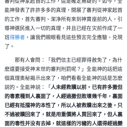
審判從神家起首的工作，這是確定無疑的。如今，全
能神發表了許許多多的真理，開展了審判從神家起首
的工作，首先審判、潔净所有來到神寶座前的人，引
導神選民進入一切的真理，并且已經在灾前作成了一
班
得勝者
，讓我們親眼看見這些預言完全應驗、兑現
了。
那有人會問：「我們信主已經罪得赦免了，為什
麽還要接受神末世的審判刑罰呢？」全能神的話把這
個真理奥秘揭示出來了，咱們看看全能神的話是怎麽
説的。全能神説：「
人未經救贖以前，已有許多撒但
的毒素種到人裏面了，人經過撒但敗壞幾千年，裏面
已經有抵擋神的本性了，所以人被救贖出來之後，只
不過被贖回來了，就是用重價將人買回來了，但人裏
面的毒性并没有去掉，就這樣的污穢的人還得經過變