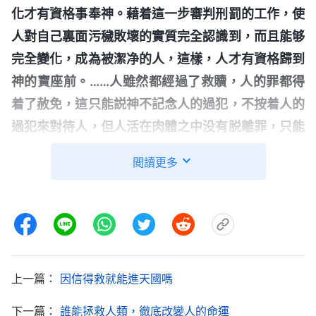
化才有資格事奉神。藉着這一步審判刑罰的工作，使
人對自己裏面污穢敗壞的實質完全認識到，而且能够
完全變化，成為被潔净的人，這樣，人才有資格歸到
神的寶座前。……人雖然都經過了救贖，人的罪都得
着了赦免，這只能説神不記念人的過犯，不按着人的
過犯來對待人，但人活在肉體之中没有脱離罪，只能
是繼續犯罪，不斷地顯露撒但的敗壞性情，這就是人
閲讀更多
所過的不斷地犯罪也不斷地得着赦免的生活。多數人
都是白天犯罪、晚上認罪，這樣，即使贖罪祭對人來
説永遠有效，也不能將人從罪惡中拯救出來，這只是
完成了拯救工作的一半，因人還有敗壞性情，……人
的罪不容易發現，就人這些根深蒂固的本性人就没法
上一篇：
因信得救就能進天國嗎
發現，非得藉着話語的審判來達到果效，這樣，人才
能從此起頭逐步達到變化。
」
《話・卷一 神的顯現與
下一篇：
誰能拯救人類，徹底改變人的命運