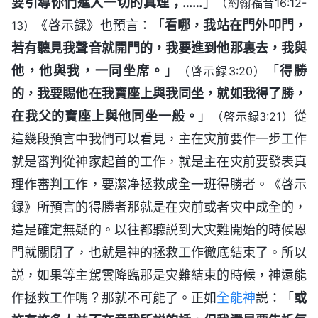
要引導你們進入一切的真理；……
」
（約翰福音16:12-
《啓示録》也預言：「
看哪，我站在門外叩門，
13）
若有聽見我聲音就開門的，我要進到他那裏去，我與
他，他與我，一同坐席。
」
「
得勝
（啓示録3:20）
的，我要賜他在我寶座上與我同坐，就如我得了勝，
在我父的寶座上與他同坐一般。
」
從
（啓示録3:21）
這幾段預言中我們可以看見，主在灾前要作一步工作
就是審判從神家起首的工作，就是主在灾前要發表真
理作審判工作，要潔净拯救成全一班得勝者。《啓示
録》所預言的得勝者那就是在灾前或者灾中成全的，
這是確定無疑的。以往都聽説到大灾難開始的時候恩
門就關閉了，也就是神的拯救工作徹底結束了。所以
説，如果等主駕雲降臨那是灾難結束的時候，神還能
作拯救工作嗎？那就不可能了。正如
全能神
説：「
或