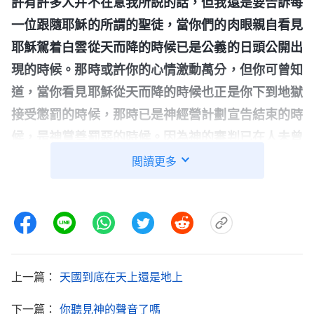
許有許多人并不在意我所説的話，但我還是要告訴每
一位跟隨耶穌的所謂的聖徒，當你們的肉眼親自看見
耶穌駕着白雲從天而降的時候已是公義的日頭公開出
現的時候。那時或許你的心情激動萬分，但你可曾知
道，當你看見耶穌從天而降的時候也正是你下到地獄
接受懲罰的時候，那時已是神經營計劃宣告結束的時
候，是神賞善罰惡的時候。因為神的審判已在人未曾
看見神迹只有真理發表的時候結束了。那些接受真理
閲讀更多
不求神迹而被潔净的人歸在了神的寶座前，投入了造
物主的懷中，只有那些堅持一個信念『不是駕着白雲
的耶穌就是假基督』的人將會受到永久的懲罰，因為
他們只相信會顯神迹的耶穌，却不承認發表嚴厲審
判、釋放生命真道的耶穌，這樣就只好讓耶穌公開駕
上一篇：
天國到底在天上還是地上
着白雲重歸時來解决他們了。
」
《話・卷一 神的顯現
下一篇：
你聽見神的聲音了嗎