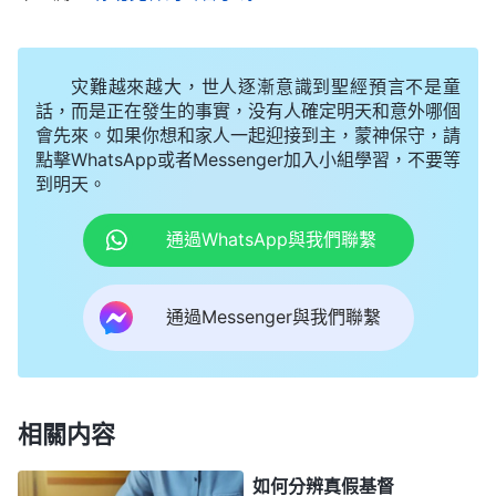
與作工・當你看見耶穌靈體的時候已是神重新更换天地的時
全能神的話説得太清楚了，可以肯定地説，凡
候了》
是持守在灾後駕雲降臨才迎接主的人都有禍了，因為
灾難越來越大，世人逐漸意識到聖經預言不是童
他們失去了接受審判得潔净蒙拯救的機會，也就是失
話，而是正在發生的事實，没有人確定明天和意外哪個
會先來。如果你想和家人一起迎接到主，蒙神保守，請
去了真理的聖靈發表真理作審判工作的機會，他們再
點擊WhatsApp或者Messenger加入小組學習，不要等
也没有機會見到神的面了。
到明天。
現在大灾難已經降臨了，神拯救人的工作馬上結
通過WhatsApp與我們聯繫
束，隨後就進入末後三年半大灾難了，那是徹底毁滅
人類的大劫難，現在還没迎接到主那可太危險了，隨
通過Messenger與我們聯繫
時都能喪命啊。如果還不尋求考察真道接受「人子」
來發表的一切真理，那就太傻了，絶對是愚拙的童
女，只能被主撇弃淘汰。可以説現在迎接主是迫在眉
相關内容
睫，能不能在灾前迎接到主，接受神末世的審判得着
潔净，直接决定了人在大灾難中的生死結局！
如何分辨真假基督