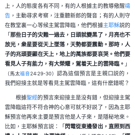
上，人的態度各有不同，有的人根據主的教導儆醒
禱
告
，主動尋求考察，注重聽新郎的聲音；有的人則守
在教堂裏一心等候主駕雲降臨，他們根據
主耶穌
説的
「
那些日子的灾難一過去，日頭就變黑了，月亮也不
放光，衆星要從天上墜落，天勢都要震動。那時，人
子的兆頭要顯在天上，地上的萬族都要哀哭。他們要
看見人子有能力，有大榮耀，駕着天上的雲降臨。
」
認為這個預言是主親口説的，
（馬太
福音
24:29-30）
我們迎接主就是等看見主駕雲降臨，這有什麽錯呢？
根據
聖經
的預言來迎接主是没有錯，但迎接主駕
雲降臨這符不符合神的心意可就不好説了，因為主耶
穌預言他再來主要是預言他是人子來，是隱秘地來。
比如，主耶穌預言説：「
閃電從東邊發出，直照到西