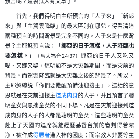
預言呢？這裏就大有文章了。
首先，我們得明白主所預言的「人子來」「新郎
來」與「主駕雲降臨」的最大區别在哪兒，得看清這
兩種預言的時間背景是完全不同的。人子來是什麽背
景？主耶穌預言説：「
挪亞的日子怎樣，人子降臨也
要怎樣。
」
挪亞的日子人又吃又
（馬太福音24:37）
喝、又嫁又娶，這明顯不是大灾難期間，而是灾前的
背景。而駕雲降臨就是大灾難之後的背景了。所以，
主耶穌總説「你們要儆醒預備油迎接主」，這話的意
思就是在灾前迎接主
道成肉身
的人子，并且預言了聰
明童女與愚拙童女的不同下場。凡是在灾前迎接到道
成肉身的人子的人都是聰明的童女，這些聰明的童女
赴上了天國的筵席就能經歷基督台前的審判得着潔
净，被作成
得勝者
進入神的國度；而宗教人非要等主