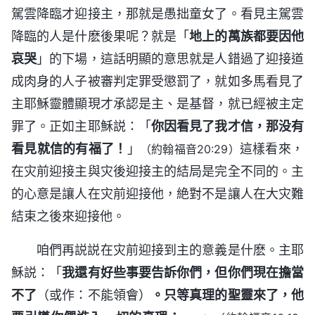
駕雲降臨才迎接主，那就是愚拙童女了。看見主駕雲
降臨的人是什麽後果呢？就是「
地上的萬族都要因他
哀哭
」的下場，這話明顯的意思就是人錯過了迎接道
成肉身的人子被審判定罪受懲罰了，就如多馬看見了
主耶穌靈體顯現才承認是主、是基督，就已經被主定
罪了。正如主耶穌説：「
你因看見了我才信，那没有
看見就信的有福了！
」
這樣看來，
（約翰福音20:29）
在灾前迎接主與灾後迎接主的結局是完全不同的。主
的心意是讓人在灾前迎接他，絶對不是讓人在大灾難
結束之後來迎接他。
咱們再説説在灾前迎接到主的意義是什麽。主耶
穌説：「
我還有好些事要告訴你們，但你們現在擔當
不了
（或作：不能領會）
。只等真理的聖靈來了，他