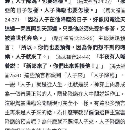
邊；人子降臨，也要這樣。
」
「
挪
（馬太福音24:27）
亞的日子怎樣，人子降臨也要怎樣。
」
（馬太福音
「
因為人子在他降臨的日子，好像閃電從天
24:37）
這邊一閃直照到天那邊。只是他必須先受許多苦，又
被這世代弃絶。
」
主耶穌還預
（路加福音17:24-25）
言：「
所以，你們也要預備，因為你們想不到的時
候，人子就來了。
」
「
半夜有人喊
（馬太福音24:44）
着説：『新郎來了，你們出來迎接他！』
」
（馬太福
這些預言都説到「人子來」「人子降臨」，
音25:6）
一説「人子」就是從人生，也就是説，神穿上肉身成
為一個普通正常的人，隱秘降臨在人中間説話作工，
這跟駕雲降臨公開顯現可完全不一樣。有這麽多預言
主再來是人子來的話，為什麽宗教界偏偏選擇主駕雲
降臨的預言呢？為什麽就不選擇人子來、人子降臨的