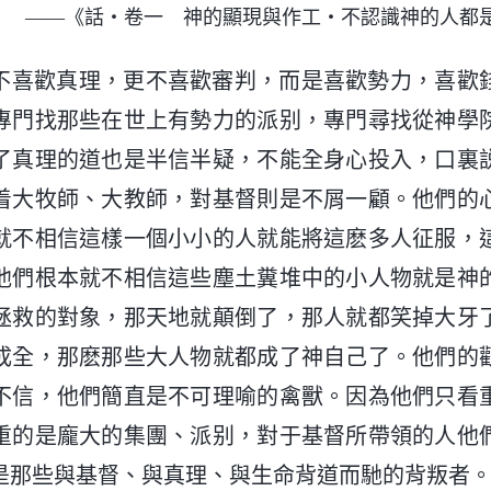
——《話・卷一 神的顯現與作工・不認識神的人都
不喜歡真理，更不喜歡審判，而是喜歡勢力，喜歡
專門找那些在世上有勢力的派别，專門尋找從神學
了真理的道也是半信半疑，不能全身心投入，口裏
着大牧師、大教師，對基督則是不屑一顧。他們的
就不相信這樣一個小小的人就能將這麽多人征服，
他們根本就不相信這些塵土糞堆中的小人物就是神
拯救的對象，那天地就顛倒了，那人就都笑掉大牙
成全，那麽那些大人物就都成了神自己了。他們的
不信，他們簡直是不可理喻的禽獸。因為他們只看
重的是龐大的集團、派别，對于基督所帶領的人他
是那些與基督、與真理、與生命背道而馳的背叛者