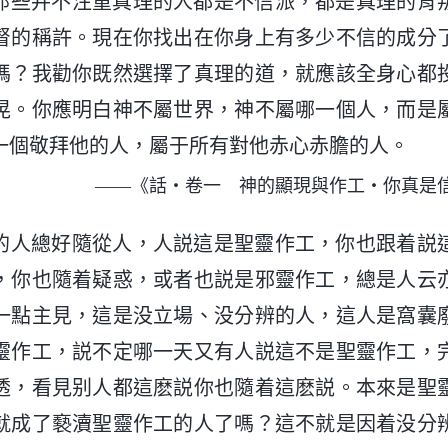
那些并不注重真理的人都是不信派，都是真理的背
督的稱許。現在你找出在你身上有多少不信的成分
嗎？我勸你既然選擇了真理的道，就應該全身心都
晃。你應明白神不屬世界，神不屬哪一個人，而是
一個敬拜他的人，屬于所有對他赤心赤膽的人。
——《話・卷一 神的顯現與作工・你真是
的人總好隨從人，人説這是聖靈作工，你也跟着説
，你也隨着疑惑，或者也説是邪靈作工，總是人云
一點主見，這是没立場、没分辨的人，這人是窩囊
靈作工，説不定哪一天又有人説這不是聖靈作工，
透，看見别人都這麽説你也隨着這麽説。本來是聖
就成了褻瀆聖靈作工的人了嗎？這不就是因着没分