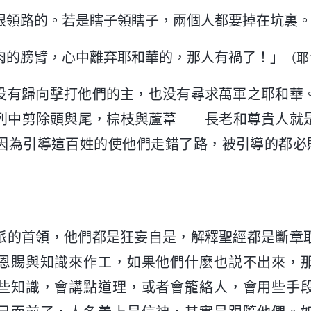
眼領路的。若是瞎子領瞎子，兩個人都要掉在坑裏
肉的膀臂，心中離弃耶和華的，那人有禍了！」
（耶1
没有歸向擊打他們的主，也没有尋求萬軍之耶和華
列中剪除頭與尾，棕枝與蘆葦——長老和尊貴人就
因為引導這百姓的使他們走錯了路，被引導的都必
派的首領，他們都是狂妄自是，解釋聖經都是斷章
恩賜與知識來作工，如果他們什麽也説不出來，
些知識，會講點道理，或者會籠絡人，會用些手