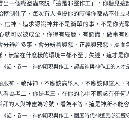
冒出一個糊塗蟲來説「這是邪靈作工」，你聽見這
給轄制住了，每次有人攪擾你的時候你都站不住立
。信神、追求認識神并不是簡單的事，不是你光
心就可以被成全，你得有經歷、有認識，做事有
會分辨許多事，會分辨善與惡、正義與邪惡、屬血
樣，無論在什麽樣的環境中都不至于失迷，這才是
—《話・卷一 神的顯現與作工・認識神與神作工的人才
順服神、敬拜神，不應該高舉人，不應該仰望人，
人看為老二，你是老三，在你的心中不應該有任何
崇拜的人與神畫為等號，看為平等，這是神所不能
—《話・卷一 神的顯現與作工・國度時代神選民必須遵