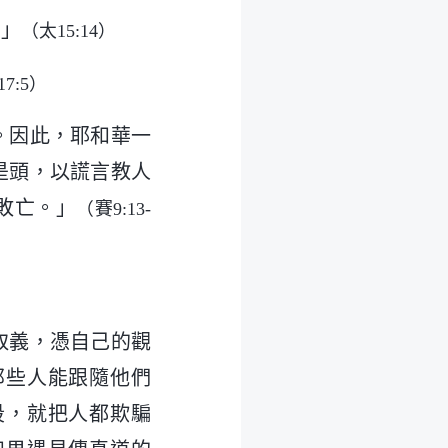
。」
（太15:14）
7:5）
。因此，耶和華一
是頭，以謊言教人
敗亡。」
（賽9:13-
取義，憑自己的觀
那些人能跟隨他們
段，就把人都欺騙