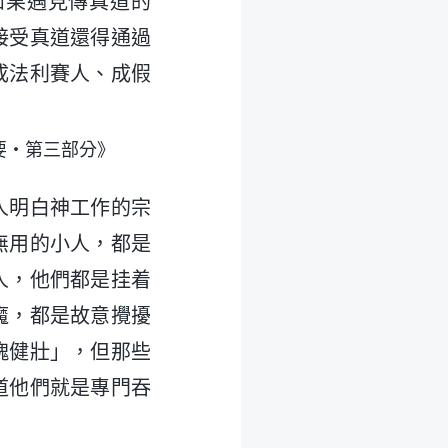
如果遇見傳真道的
接受真道還得通過
成法利賽人、成假
要・第三部分》
人明白神工作的宗
無用的小人，都是
人，他們都是挂着
魔，都是故意攪擾
魄健壯」，但那些
道他們就是專門吞