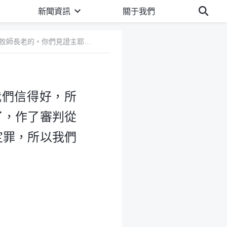
新聞資訊
關于我們
2 牧師、長老都信主多年，明白聖經知識多，比我們信得好，所以我們信主就應該聽牧師長老的。你們見證主耶穌回來了，作了審判從神家起首的工作，但多數牧師長老都不接受，還抵擋、定罪，所以我們也不能接受。
我們信得好，所
了，作了審判從
定罪，所以我們