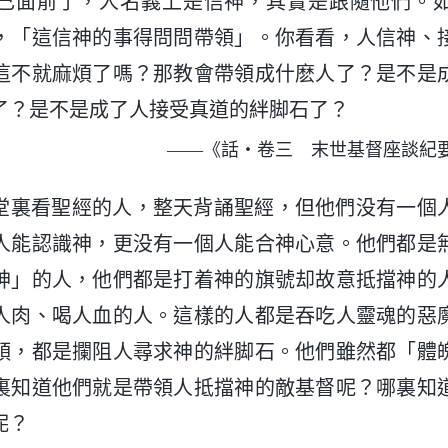
己面前了，人名義上是信神，其實是跟隨他們。
，「這信神的事得問問帶領」。你看看，人信神、
這不就麻煩了嗎？那教會帶領成什麽人了？是不是
了？是不是成了人接受真道的絆脚石了？
——《話・卷三 末世基督座談紀
堂裏看聖經的人，整天背誦聖經，但他們没有一個
人能認識神，更没有一個人能合神心意。他們都是
神」的人，他們都是打着神的旗號却故意抵擋神的
人肉、喝人血的人。這樣的人都是吞吃人靈魂的惡
頭，都是攔阻人尋求神的絆脚石。他們雖然都「體
裏知道他們就是帶領人抵擋神的敵基督呢？哪裏知
呢？