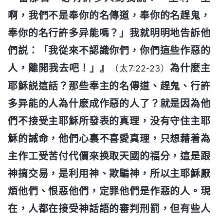
啊，我們不是奉你的名傳道，奉你的名趕鬼，
奉你的名行許多异能嗎？」我就明明地告訴他
們説：「我從來不認識你們，你們這些作惡的
人，離開我去吧！」』
為什麽主
（太7:22-23）
耶穌説這話？那些奉主的名傳道、趕鬼、行許
多异能的人為什麽成作惡的人了？就是因為他
們不接受主耶穌所發表的真理，没有守住主耶
穌的誡命，他們心裏不喜愛真理，只想藉着為
主作工受苦付代價來换取天國的福分，這是跟
神搞交易，是利用神、欺騙神，所以主耶穌厭
煩他們、恨惡他們，定罪他們是作惡的人。現
在，人都在接受神話語的審判刑罰，但有些人