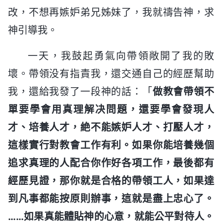
改，不想再嫉妒弟兄姊妹了，我就禱告神，求
神引導我。
一天，我鼓起勇氣向帶領敞開了我的敗
壞。帶領没有指責我，還交通自己的經歷幫助
我，還給我發了一段神的話：「
做教會帶領不
單要學會用真理解决問題，還要學會發現人
才、培養人才，絶不能嫉妒人才、打壓人才，
這樣實行對教會工作有利。如果你能培養幾個
追求真理的人配合你作好各項工作，最後都有
經歷見證，那你就是合格的帶領工人，如果達
到凡事都能按原則辦事，這就是盡上忠心了。
……如果真能體貼神的心意，就能公平對待人。