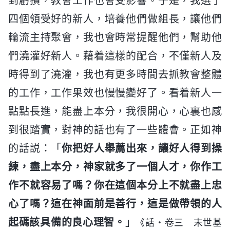
到虧損，教會工作也會受影響。于是，我選了
四個領受好的新人，培養他們做組長，讓他們
輪流主持聚會，我也會時常提醒他們，幫助他
們澆灌好新人。藉着這樣的配合，不僅新人及
時得到了澆灌，我也有更多時間去抓教會整體
的工作，工作果效也慢慢變好了。看着新人一
點點長進，能盡上本分，我很開心，心裏也感
到很踏實，對神的話也有了一些體會。正如神
的話説：「
你把好人舉薦出來，讓好人得到操
練，盡上本分，神家就多了一個人才，你作工
作不就容易了嗎？你在這個本分上不就盡上忠
心了嗎？這在神面前是善行，這是做帶領的人
起碼該具備的良心理智。
」
《話・卷三 末世基