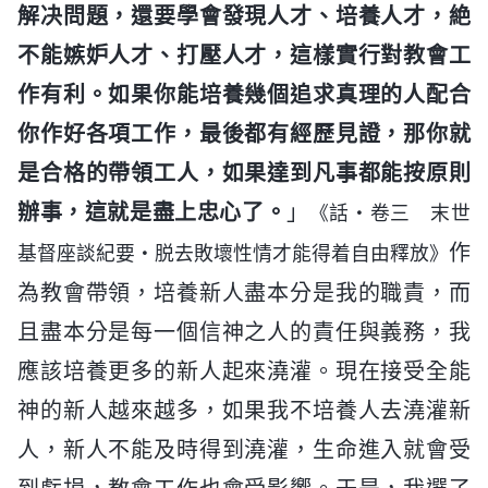
解决問題，還要學會發現人才、培養人才，絶
不能嫉妒人才、打壓人才，這樣實行對教會工
作有利。如果你能培養幾個追求真理的人配合
你作好各項工作，最後都有經歷見證，那你就
是合格的帶領工人，如果達到凡事都能按原則
辦事，這就是盡上忠心了。
」
《話・卷三 末世
作
基督座談紀要・脱去敗壞性情才能得着自由釋放》
為教會帶領，培養新人盡本分是我的職責，而
且盡本分是每一個信神之人的責任與義務，我
應該培養更多的新人起來澆灌。現在接受全能
神的新人越來越多，如果我不培養人去澆灌新
人，新人不能及時得到澆灌，生命進入就會受