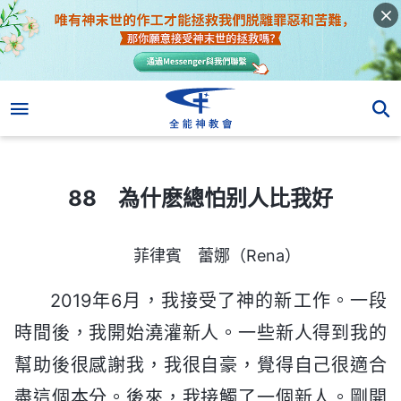
88 為什麽總怕别人比我好
88 為什麽總怕别人比我好
菲律賓 蕾娜（Rena）
2019年6月，我接受了神的新工作。一段
時間後，我開始澆灌新人。一些新人得到我的
幫助後很感謝我，我很自豪，覺得自己很適合
盡這個本分。後來，我接觸了一個新人。剛開