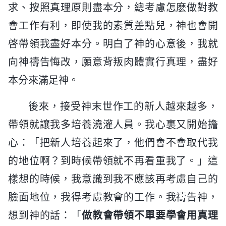
求、按照真理原則盡本分，總考慮怎麽做對教
會工作有利，即使我的素質差點兒，神也會開
啓帶領我盡好本分。明白了神的心意後，我就
向神禱告悔改，願意背叛肉體實行真理，盡好
本分來滿足神。
後來，接受神末世作工的新人越來越多，
帶領就讓我多培養澆灌人員。我心裏又開始擔
心：「把新人培養起來了，他們會不會取代我
的地位啊？到時候帶領就不再看重我了。」這
樣想的時候，我意識到我不應該再考慮自己的
臉面地位，我得考慮教會的工作。我禱告神，
想到神的話：「
做教會帶領不單要學會用真理