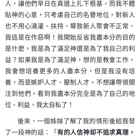
人，讓他們早日在真道上扎下根基，而我不體
貼神的心意，只考慮自己的名譽地位，對新人
也不用心澆灌、扶持，導致新人聚會不正常，
我這是在作惡啊！我開始反省我盡本分的目的
是什麽，我是為了滿足神還是為了我自己的利
益？如果我是為了滿足神，想的是教會工作，
我會想培養更多的人盡本分，但是我没有培
養，而是嫉妒人才、壓制人才，不想讓帶領關
注到他們。看到我盡本分完全是為了自己的地
位、利益，我太自私了！
後來，一個姊妹了解了我的情形後給我發
了一段神的話：「
有的人信神却不追求真理，