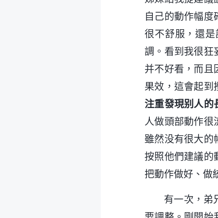
自己的動作幅度
很不舒服，還是
調。看到我很狂
并不好看，而且
果效，這會起到
注重發現别人的
人做頭部動作很
雖然没有很大的
按照他們建議的
把動作做好、做
有一次，弟
要調整。剛開始