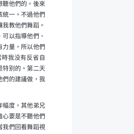
想聽他們的。後來
該統一。不過他們
讓我教他們舞蹈。
，可以指導他們、
有力量，所以他們
當時我没有反省自
是特别的。第二天
他們的建議做，我
作幅度，其他弟兄
擔心要是不聽他們
當我們回看舞蹈視