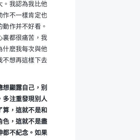
大。我認為我比他
動作不一樣肯定也
的動作并不好看。
心裏都很痛苦，我
為什麽我每次與他
我不想再這樣下去
總想顯露自己，别
，多注重發現别人
了算，這就不是和
角色，這就不是盡
神都不紀念。如果