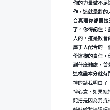
你的力量微不足
作，這就是對的
合真理你都要接
了。你得記住：
人的，這是教會
屬于人配合的一
份這樣的責任，
到什麽難處，首
這樣盡本分就有
神的話我明白了
神心意，如果總
配搭是因為我覺
姊妹給我提建議