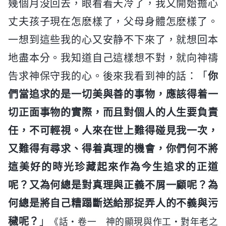
幾個月没回去，眼看着天冷了，我又開始擔心
丈夫孩子現在怎麽樣了，父母身體怎麽樣了。
一想到這些我的心又安静不下來了，就想回本
地盡本分。我知道自己這樣想不對，就向神禱
告求神保守我的心。後來我看到神的話：「
你
們當追求的是一切美與善的事物，應該得着一
切正面事物的實際，而且對個人的人生要負責
任，不可輕視。人來在世上難得碰見我一次，
又難得有尋求、得着真理的機會，你們何不將
這美好的時光珍藏起來作為今生追求的正道
呢？又為何總是對真理與正義不屑一顧呢？為
何總是將自己糟蹋斷送給那捉弄人的不義與污
穢呢？
」
《話・卷一 神的顯現與作工・對年老之