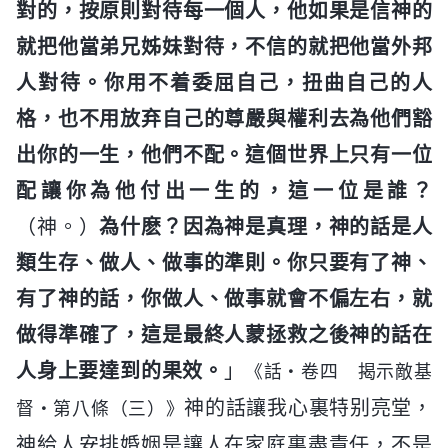
對的，按原則對待每一個人，他如果是信神的
就把他當弟兄姊妹對待，不信的就把他當外邦
人對待。你用不着委屈自己，扭曲自己的人
格，也不用放弃自己的尊嚴與權利去為他們豁
出你的一生，他們不配。這個世界上只有一位
配讓你為他付出一生的，這一位是誰？
（神。）
為什麽？因為神是真理，神的話是人
類生存、做人、做事的準則。你只要有了神、
有了神的話，你做人、做事就會不偏左右，就
做得準確了，這是最終人蒙拯救之後神的話在
人身上要達到的果效。
」
《話・卷四 揭示敵基
神的話讓我心裏特别亮堂，
督・第八條（三）》
神給人安排婚姻是讓人在家庭裏盡責任，不是