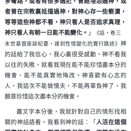
多彎路，或者有很多過犯，曾經埋怨過神，或
者曾在宗教裏抵擋過神，對神心存一些褻瀆，
等等這些神都不看，神只看人是否追求真理，
神只看人有朝一日能不能變化。
」
《話・卷三
神
末世基督座談紀要・達到性情變化的實行路途》
的話給了我信心，我心裏很受感動，神不看我
以往的失敗，就看我現在能不能珍惜盡本分的
機會、能不能真實地悔改。神喜歡有心志的
人，我這次不能做懦夫，不能再辜負神了，我
願意珍惜這次盡本分的機會。
盡文字本分後，我就針對自己的情形找相
關的神話語看。我看到神的話：「
人活在這個