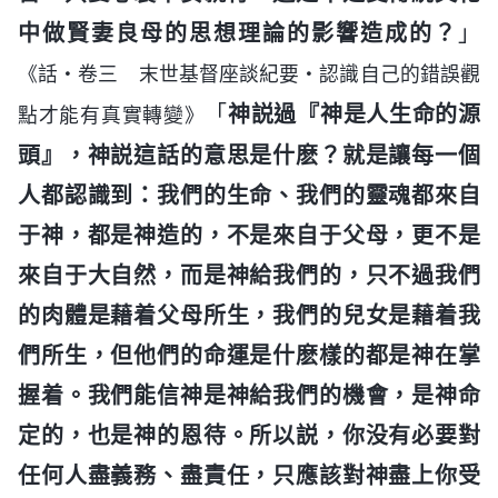
中做賢妻良母的思想理論的影響造成的？
」
《話・卷三 末世基督座談紀要・認識自己的錯誤觀
「
神説過『神是人生命的源
點才能有真實轉變》
頭』，神説這話的意思是什麽？就是讓每一個
人都認識到：我們的生命、我們的靈魂都來自
于神，都是神造的，不是來自于父母，更不是
來自于大自然，而是神給我們的，只不過我們
的肉體是藉着父母所生，我們的兒女是藉着我
們所生，但他們的命運是什麽樣的都是神在掌
握着。我們能信神是神給我們的機會，是神命
定的，也是神的恩待。所以説，你没有必要對
任何人盡義務、盡責任，只應該對神盡上你受