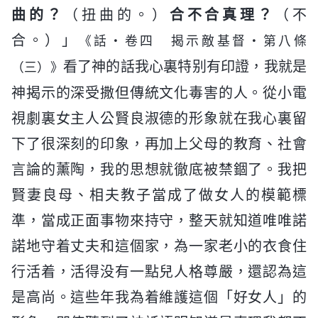
曲的？
（扭曲的。）
合不合真理？
（不
合。）」
《話・卷四 揭示敵基督・第八條
看了神的話我心裏特别有印證，我就是
（三）》
神揭示的深受撒但傳統文化毒害的人。從小電
視劇裏女主人公賢良淑德的形象就在我心裏留
下了很深刻的印象，再加上父母的教育、社會
言論的薰陶，我的思想就徹底被禁錮了。我把
賢妻良母、相夫教子當成了做女人的模範標
準，當成正面事物來持守，整天就知道唯唯諾
諾地守着丈夫和這個家，為一家老小的衣食住
行活着，活得没有一點兒人格尊嚴，還認為這
是高尚。這些年我為着維護這個「好女人」的