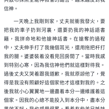
信神。
一天晚上我剛到家，丈夫就衝我發火，要
把我的車子扔到河裏，還要扔我的神話語書
籍，我拼命地和他搶神話書。在搶奪的過程
中，丈夫伸手打了我幾個耳光，還用拖把杆打
我的腿。婆婆裝着没看見回房間了。當時我感
到特别心寒，因為我信神他們就這樣對待我。
過後丈夫又哭着跟我道歉，我就原諒他了，覺
得是我没有照顧好這個家他才這樣對我的。之
後我就小心翼翼地一邊盡着本分一邊維護着這
個家。因我的心總不能投入到本分中，盡本分
果效不好，我也感覺很累。看着有些弟兄姊妹