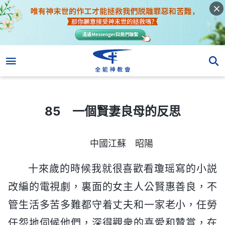
85 一個賢妻良母的反思
85 一個賢妻良母的反思
中國江蘇 昭陽
十來歲的時候我就很喜歡看瓊瑶寫的小説
改編的電視劇，裏面的女主人公賢惠善良，不
管生活多苦多難都守着丈夫和一家老小，任勞
任怨地伺候他們，深得觀衆的喜愛和贊賞，在