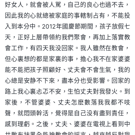
好女人，就會被人駡，自己的良心也過不去，
因此我的心就總被家庭的事轄制占有，不能投
入到本分中。2012年國慶節期間，孩子放假七
天，正好上層帶領約我們聚會，再加上落實教
會工作，有四天我没回家。我人雖然在教會，
但心裏想的都是家裏的事，擔心我不在家婆婆
能不能把孩子照顧好、丈夫會不會生氣，我的
心總是安静不下來，盡本分也受影響。回家的
路上我心裏忐忑不安，生怕丈夫對我發火。到
家後，不管婆婆、丈夫怎麽數落我我都不吱
聲，就悶頭幹活，覺得是自己没有盡到責任，
感到理虧。之後，丈夫、婆婆在電視上看到中
共散布抹黑全能神教會的謡言，越來越反對我