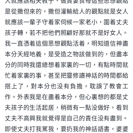
人就應該相夫教子、做賢妻良母這些思想觀點
是從撒但來的，撒但灌輸給人的觀點就是女人
就應該一輩子守着家伺候一家老小，圍着丈夫
孩子轉，若不把他們照顧好那就不是好女人。
我一直憑着這個思想觀點活着，明知道信神盡
本分天經地義，是受造之物該做到的，但盡本
分的同時我還總想着家裏的一切，有點時間就
忙着家裏的事，甚至把靈修讀神話的時間都給
搭上了，對本分也没有負擔，耽誤了教會工
作。外表我是在盡着本分，但心裏想的都是丈
夫孩子的生活起居，稍微有一點没做好，看到
丈夫不高興我就覺得是自己的責任没有盡到。
即使丈夫打我駡我，要扔我的神話語書，婆婆