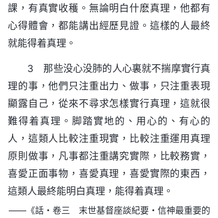
課，有真實收穫。無論明白什麽真理，他都有
心得體會，都能講出經歷見證。這樣的人最終
就能得着真理。
3 那些没心没肺的人心裏就不揣摩實行真
理的事，他們只注重出力、做事，只注重表現
顯露自己，從來不尋求怎樣實行真理，這就很
難得着真理。脚踏實地的、用心的、有心的
人，這類人比較注重現實，比較注重運用真理
原則做事，凡事都注重講究實際，比較務實，
喜愛正面事物，喜愛真理，喜愛實際的東西，
這類人最終能明白真理，能得着真理。
——《話・卷三 末世基督座談紀要・信神最重要的