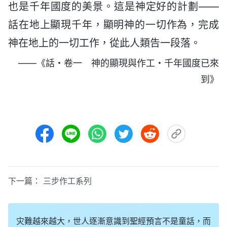
也是千年國度的美景。這是神定好的計劃——
話在地上顯現千年，顯明神的一切作為，完成
神在地上的一切工作，從此人類告一段落。
——《話・卷一 神的顯現與作工・千年國度已來
到》
下一篇：
三步作工系列
灾難越來越大，世人逐漸意識到聖經預言不是童話，而