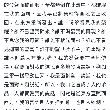
的發聲而被征服，全都傾倒在此流中，都歸服
在我的面前，因我早已將榮耀從全地之上收
回，在東方重新發出。誰不盼望看見我的榮
耀？誰不巴望我歸來？誰不渴慕我的再現？誰
不思念我的可愛？誰能不就光而來？誰能不看
見迦南的豐富？誰不盼望「救贖主」的重歸？
誰不仰慕大有能力者？我的發聲要在全地傳
揚，我要面對我的選民更多地發聲説話，猶如
巨雷一樣震動山河，我是面對全宇説話，我也
是面對人類説話。所以，我口之言成了人的珍
品，人都寶愛我的説話。閃電是從東方直照到
西方，我的言語叫人難捨難離，也叫人難測，