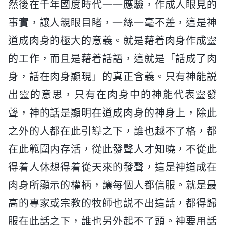
然後在千年國度時代一一應驗，作成人眼見的
事實，讓人親眼目睹，一絲一毫不差，這是神
道成肉身的極大的意義。就是藉着肉身作成靈
的工作，而且是藉着話語，這就是「話成了肉
身，話在肉身顯現」的真正含義。只有神能説
出靈的意思，只有在肉身中的神能代表靈發
聲，神的話是顯明在道成肉身的神身上，除此
之外的人都在此引導之下，誰也越不了格，都
在此範圍内存活，從此發聲人才知曉，不從此
得着人休想得着從天來的發聲，這是神道成在
肉身所顯示的權柄，讓每個人都信服。就是最
高的專家或宗教的牧師也説不出這話，都得歸
服在此話之下，誰也另外起不了頭。神要用話