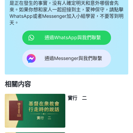
是正在發生的事實，没有人確定明天和意外哪個會先
來。如果你想和家人一起迎接到主，蒙神保守，請點擊
WhatsApp或者Messenger加入小組學習，不要等到明
天。
通過WhatsApp與我們聯繫
通過Messenger與我們聯繫
相關内容
實行 二