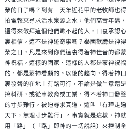
榮的日子嗎？到有一天年近花甲的老牧師也得
拍電報來尋求活水泉源之水，他們高壽年邁，
還得來敬拜這個他們瞧不起的人，口裏承認心
裏相信，這不是神迹奇事嗎？舉國歡騰是神得
榮之日，凡是來到你們這裏得着神佳音的都蒙
神祝福，這樣的國家、這樣的人都是蒙神祝福
的，都是蒙神看顧的。以後的趨向，得着神口
裏發聲的在地上有路可行，不論是做生意還是
搞科研，或從事教育或工業，得不着神口發聲
的寸步難行，被迫尋求真道，這叫「有理走遍
天下，無理寸步難行」。事實就是這樣，神就
用「路」（「路」即神的一切説話）來控制全