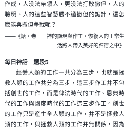
作成，人没法帶領人，更没法打敗撒但，人的
聰明、人的這些智慧勝不過撒但的詭計，還怎
麽能與撒但争戰呢？
——《話・卷一 神的顯現與作工・恢復人的正常生
活將人帶入美好的歸宿之中》
每日神話 選段5
經營人類的工作一共分為三步，也就是拯
救人類的工作共分為三步，這三步作工并不包
括創世的工作，而是律法時代的工作、恩典時
代的工作與國度時代的工作這三步作工。創世
的工作只是産生全人類的工作，并不是拯救人
類的工作，與拯救人類的工作并無關係，因為