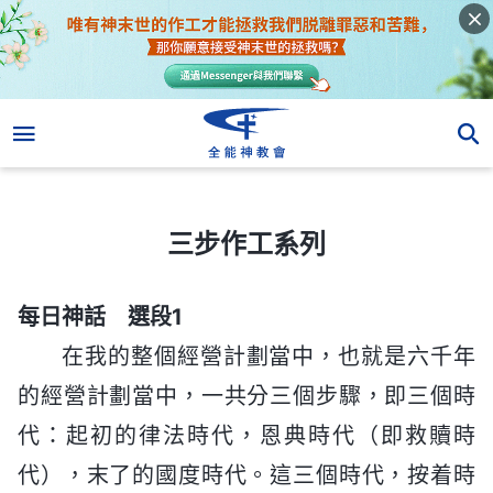
三步作工系列
三步作工系列
每日神話 選段1
在我的整個經營計劃當中，也就是六千年
的經營計劃當中，一共分三個步驟，即三個時
代：起初的律法時代，恩典時代（即救贖時
代），末了的國度時代。這三個時代，按着時