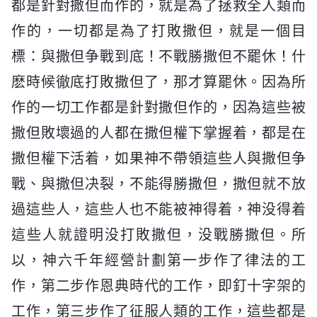
都是針對撒但而作的，就是為了拯救全人類而
作的，一切都是為了打敗撒但，就是一個目
標：與撒但争戰到底！不戰勝撒但不罷休！什
麽時候徹底打敗撒但了，那才算罷休。因為所
作的一切工作都是針對撒但作的，因為這些被
撒但敗壞過的人都在撒但權下掌握着，都是在
撒但權下活着，如果神不帶領這些人與撒但争
戰、與撒但决裂，不能得勝撒但，撒但就不放
過這些人，這些人也不能被神得着，神没得着
這些人就證明没打敗撒但，没戰勝撒但。所
以，神六千年經營計劃第一步作了律法的工
作，第二步作恩典時代的工作，即釘十字架的
工作，第三步作了征服人類的工作，這些都是