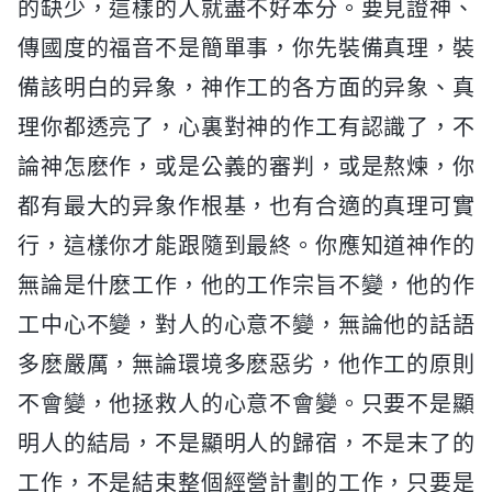
的缺少，這樣的人就盡不好本分。要見證神、
傳國度的福音不是簡單事，你先裝備真理，裝
備該明白的异象，神作工的各方面的异象、真
理你都透亮了，心裏對神的作工有認識了，不
論神怎麽作，或是公義的審判，或是熬煉，你
都有最大的异象作根基，也有合適的真理可實
行，這樣你才能跟隨到最終。你應知道神作的
無論是什麽工作，他的工作宗旨不變，他的作
工中心不變，對人的心意不變，無論他的話語
多麽嚴厲，無論環境多麽惡劣，他作工的原則
不會變，他拯救人的心意不會變。只要不是顯
明人的結局，不是顯明人的歸宿，不是末了的
工作，不是結束整個經營計劃的工作，只要是