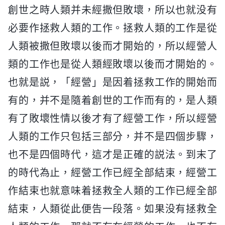
創世之時人類并未經撒但敗壞，所以也就没有
必要作拯救人類的工作。拯救人類的工作是從
人類被撒但敗壞以後而才開始的，所以經營人
類的工作也是從人類經敗壞以後而才開始的。
也就是説，「經營」是因着拯救工作的開始而
有的，并不是隨着創世的工作而有的，是人類
有了敗壞性情以後才有了經營工作，所以經營
人類的工作只包括三部分，并不是四個步驟，
也不是四個時代，這才是正確的説法。到末了
的時代為止，經營工作已經全部結束，經營工
作結束也就意味着拯救全人類的工作已經全部
結束，人類從此便告一段落。如果没有拯救全