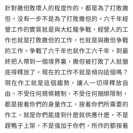
針對撒但敗壞人的程度作的，都是為了打敗撒
但，没有一步不是為了打敗撒但的。六千年經
營工作的實質就是與大紅龍争戰，經營人的工
作也就是打敗撒但的工作，也就是與撒但争戰
的工作。争戰了六千年也就作工六千年，到最
終把人帶到一個境界裏，撒但被打敗了人就徹
底得釋放了。現在的工作不就是傾向這個嗎？
現在作工就是這個趨勢，讓人一切得釋放自
由，不受任何規條轄制，不受任何捆綁限制，
都是按着你們的身量作工，按着你們所需要的
作工，就是你們能達到什麽就供應什麽，不是
趕鴨子上架，不是强加于你們，所作的都按着