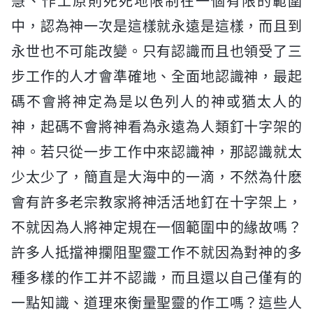
慧、作工原則死死地限制在一個有限的範圍
中，認為神一次是這樣就永遠是這樣，而且到
永世也不可能改變。只有認識而且也領受了三
步工作的人才會準確地、全面地認識神，最起
碼不會將神定為是以色列人的神或猶太人的
神，起碼不會將神看為永遠為人類釘十字架的
神。若只從一步工作中來認識神，那認識就太
少太少了，簡直是大海中的一滴，不然為什麽
會有許多老宗教家將神活活地釘在十字架上，
不就因為人將神定規在一個範圍中的緣故嗎？
許多人抵擋神攔阻聖靈工作不就因為對神的多
種多樣的作工并不認識，而且還以自己僅有的
一點知識、道理來衡量聖靈的作工嗎？這些人