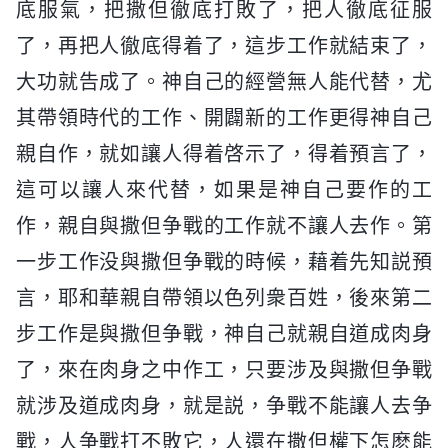
底服氣，把撒但徹底打敗了，把人徹底征服
了，再把人徹底得着了，這步工作就結束了，
大功就告成了。神自己的經營無人能代替，尤
其帶領時代的工作、開闢新的工作更得神自己
親自作，就如讓人得着啓示了，得着預言了，
這可以讓人來代替，如果是神自己要作的工
作，親自與撒但争戰的工作就不讓人去作。第
一步工作没與撒但争戰的時候，藉着先知説預
言，耶和華親自帶領以色列衆百姓，後來第二
步工作是與撒但争戰，神自己就親自道成肉身
了，來在肉身之中作工，只要涉及與撒但争戰
就涉及道成肉身，就是説，争戰不能讓人去争
戰，人争戰打不敗它，人還在撒但權下怎麽能