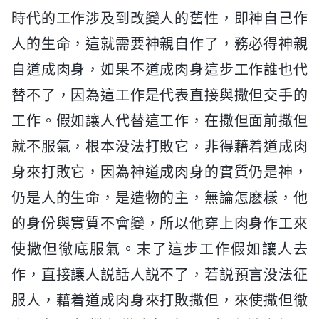
時代的工作涉及到改變人的舊性，即神自己作
人的生命，這就需要神親自作了，務必得神親
自道成肉身，如果不道成肉身這步工作誰也代
替不了，因為這工作是代表直接與撒但交手的
工作。假如讓人代替這工作，在撒但面前撒但
就不服氣，根本没法打敗它，非得藉着道成肉
身來打敗它，因為神道成肉身的實質仍是神，
仍是人的生命，是造物的主，無論怎麽樣，他
的身份與實質不會變，所以他穿上肉身作工來
使撒但徹底服氣。末了這步工作假如讓人去
作，直接讓人説話人説不了，若説預言没法征
服人，藉着道成肉身來打敗撒但，來使撒但徹