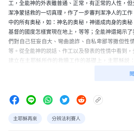
工，全能神的外表雖普通、正常，有正常的人性，但
潔净蒙拯救的一切真理，作了一步審判潔净人的工作
中的所有奥秘，如：神名的奥秘，神道成肉身的奥秘
基督的國度怎樣實現在地上，等等；全能神還揭示了
們對自己狂妄自大、彎曲詭詐、自私卑鄙等撒但性
等。從全能神的説話、作工以及發表的性情中看到，
建立在主耶穌所作的救贖工作的基礎上，主耶穌説
作：不能領會）
。只等真理的聖靈來了，他要引導你
説的，乃是把他所聽見的都説出來，并要把將來的事
遵守，我不審判他。我來本不是要審判世界，乃是要
我所講的道在末日要審判他。
』
（約翰福音12:47-48）
就是主耶穌的再來，就是末世基督的顯現。所以，我
質。神的羊聽神的聲音，許多真心信神、渴慕真理的
主耶穌再來
分辨法利賽人
是真理的發表，是來自于神的，都從心裏認定全能神