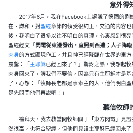
意外得
2017年6月，我在Facebook上認識了德
在、謙和，對
聖經
章節的領受很純正，交通的内容也
後，我明白了很多以往不明白的真理，心裏感到很亮
聖經經文「
閃電從東邊發出，直照到西邊；人子降臨
肉身
的方式顯現作工，并且神已經降臨在世界的東方
震驚：「
主耶穌
已經回來了？」驚訝之餘，我想起牧
肉身回來了，讓我們不要信，因為只有主耶穌才是基
了，心想：「牧師長老都是事奉主的人，他們明白聖
是先問問他們再説吧！」
聽信牧師
禮拜天，我去教堂問牧師關于「東方閃電」見證
然很高，也符合聖經，但他們見證主耶穌已經回來了