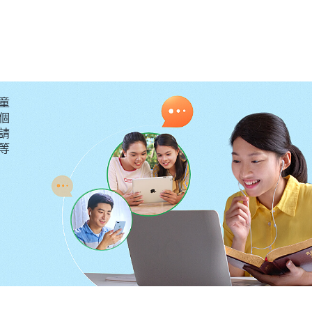
肉身就是天上的神來到人間發表真理，作工拯救人，從外
神性的實質，能發表真理，作神自己的工作，這是我們任
的外表，却不注重從神發表的真理、作的工作中來認識基
童
成普通人來對待，做出弃絶神、抵擋神的事啊！
個
請
真理，那我們想想宗教界的牧師長老為什麽不承認全能神
要等
宗教界的領袖根本就不知道什麽是道成肉身，不清楚道成
自大，絲毫不虚心尋求考察全能神的作工、説話，還頑固
的肉身，因此他們就能把末後基督全能神説成是一個普通
們信的完全是天上渺茫的神。就像主耶穌來作工時，行了
是，但猶太教的領袖始終没認出來主耶穌就是具有神性實
常，就把主耶穌當普通人對待，并造謡、毁謗、論斷、定
。末世，神再次道成肉身顯現作工，可宗教界没有尋求考