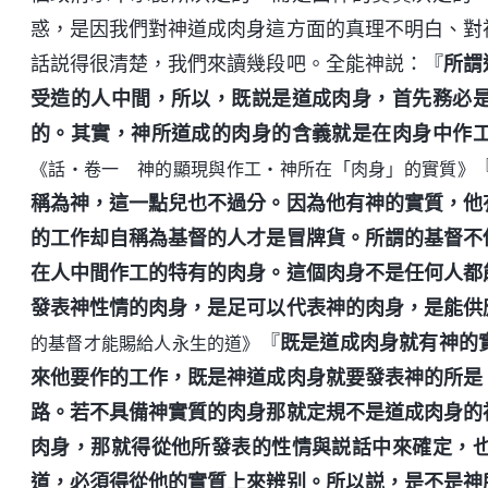
惑，是因我們對神道成肉身這方面的真理不明白、對
話説得很清楚，我們來讀幾段吧。全能神説：『
所謂
受造的人中間，所以，既説是道成肉身，首先務必
的。其實，神所道成的肉身的含義就是在肉身中作
《話・卷一 神的顯現與作工・神所在「肉身」的實質》
稱為神，這一點兒也不過分。因為他有神的實質，他
的工作却自稱為基督的人才是冒牌貨。所謂的基督不
在人中間作工的特有的肉身。這個肉身不是任何人都
發表神性情的肉身，是足可以代表神的肉身，是能供
『
既是道成肉身就有神的
的基督才能賜給人永生的道》
來他要作的工作，既是神道成肉身就要發表神的所是
路。若不具備神實質的肉身那就定規不是道成肉身的
肉身，那就得從他所發表的性情與説話中來確定，
道，必須得從他的實質上來辨别。所以説，是不是神