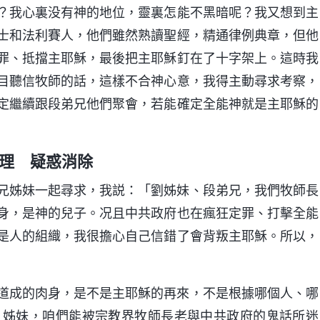
？我心裏没有神的地位，靈裏怎能不黑暗呢？我又想到主
士和法利賽人，他們雖然熟讀聖經，精通律例典章，但他
罪、抵擋主耶穌，最後把主耶穌釘在了十字架上。這時我
目聽信牧師的話，這樣不合神心意，我得主動尋求考察，
定繼續跟段弟兄他們聚會，若能確定全能神就是主耶穌的
理 疑惑消除
兄姊妹一起尋求，我説：「劉姊妹、段弟兄，我們牧師長
身，是神的兒子。况且中共政府也在瘋狂定罪、打擊全能
是人的組織，我很擔心自己信錯了會背叛主耶穌。所以，
道成的肉身，是不是主耶穌的再來，不是根據哪個人、哪
。姊妹，咱們能被宗教界牧師長老與中共政府的鬼話所迷