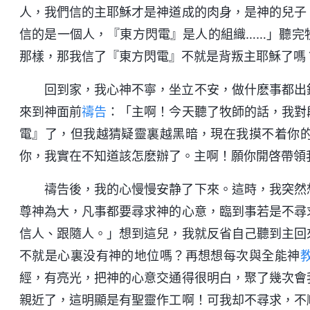
人，我們信的主耶穌才是神道成的肉身，是神的兒子
信的是一個人，『東方閃電』是人的組織……」聽完
那樣，那我信了『東方閃電』不就是背叛主耶穌了嗎
回到家，我心神不寧，坐立不安，做什麽事都出
來到神面前
禱告
：「主啊！今天聽了牧師的話，我對
電』了，但我越猜疑靈裏越黑暗，現在我摸不着你
你，我實在不知道該怎麽辦了。主啊！願你開啓帶領
禱告後，我的心慢慢安静了下來。這時，我突然
尊神為大，凡事都要尋求神的心意，臨到事若是不尋
信人、跟隨人。」想到這兒，我就反省自己聽到主回
不就是心裏没有神的地位嗎？再想想每次與全能神
經，有亮光，把神的心意交通得很明白，聚了幾次會
親近了，這明顯是有聖靈作工啊！可我却不尋求，不