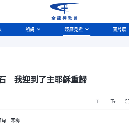
歌
朗誦
經歷見證
圖片展
石 我迎到了主耶穌重歸
緬甸 寒梅