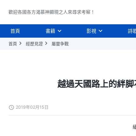
歡迎各國各方渴慕神顯現之人來尋求考察！
首頁
書籍
影視
詩
首頁
經歷見證
屬靈争戰
越過天國路上的絆脚
2019年02月15日