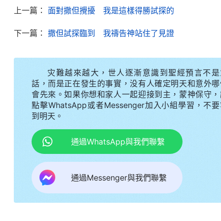
踪。」
上一篇：
面對撒但攪擾 我是這樣得勝試探的
聽了全能神的話和段弟兄的交通，我明白了道成
下一篇：
撒但試探臨到 我禱告神站住了見證
表看道成肉身的基督跟我們一樣普通、正常，但他有
何一個敗壞的人所不具備的。哎呀！這要是光看基督
灾難越來越大，世人逐漸意識到聖經預言不是
督的神性實質，就不能認出基督，確實容易把基督當
話，而是正在發生的事實，没有人確定明天和意外哪
會先來。如果你想和家人一起迎接到主，蒙神保守，
劉姊妹接着交通説：「明白了神道成肉身方面的
點擊WhatsApp或者Messenger加入小組學習，不
就是道成肉身的神，就是末世的基督呢？主要是因為
到明天。
肉身的神有正常的人性和完全的神性，并且他們狂妄
通過WhatsApp與我們聯繫
持守自己的觀念想象，認為只有主耶穌是神所道成
人。其實，宗教界歷來都不明白什麽是道成肉身，他
通過Messenger與我們聯繫
多少神迹奇事，説了多少話，發表了多少神的所有所
質的道成肉身的神，而是只看主耶穌的外表普通、正
罪、褻瀆，甚至聯合羅馬政府把主耶穌釘在十字架上