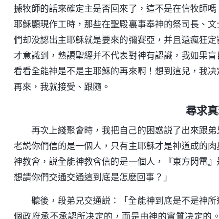
據牧師的話來確定主是否回來了，這不是在信牧師嗎
耶穌顯現作工時，那些在聖殿裏事奉神的祭司長、文
們却没認出主耶穌就是要來的彌賽亞，并且還瘋狂定
才意識到，熟讀聖經并不代表對神有認識，我如果盲
看看全能神是不是主耶穌的再來啊！想到這兒，我决
再來，我就接受、跟隨。
尋求真
再次上綫聚會時，我把自己的困惑説了出來跟弟
老説你們信的是一個人，只有主耶穌才是神道成的肉
神教會，説全能神教會信的是一個人，『東方閃電』
想請你們交通交通這到底是怎麽回事？」
聽後，段弟兄交通説：「全能神到底是不是神所
個政府承不承認所决定的，而是由神的實質决定的