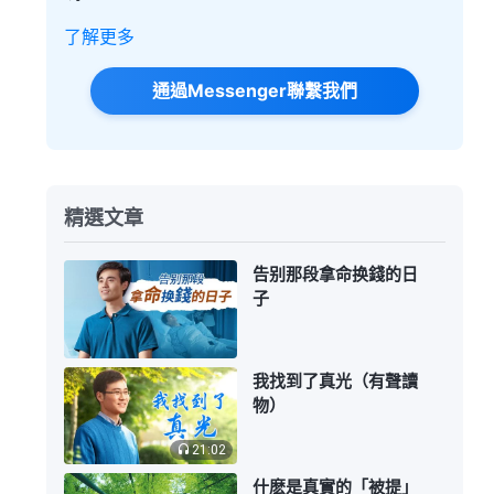
了解更多
通過Messenger聯繫我們
精選文章
告别那段拿命换錢的日
子
我找到了真光（有聲讀
物）
21:02
什麽是真實的「被提」