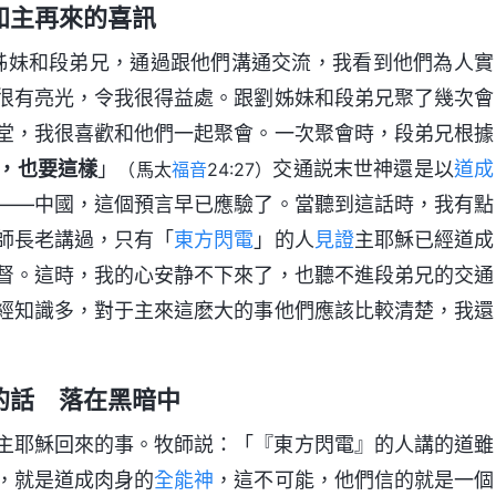
知主再來的喜訊
國的劉姊妹和段弟兄，通過跟他們溝通交流，我看到他們為人實
很有亮光，令我很得益處。跟劉姊妹和段弟兄聚了幾次會
堂，我很喜歡和他們一起聚會。一次聚會時，段弟兄根據
，也要這樣
」
交通説末世神還是以
道成
（馬太
福音
24:27）
——中國，這個預言早已應驗了。當聽到這話時，我有點
師長老講過，只有「
東方閃電
」的人
見證
主耶穌已經道成
督。這時，我的心安静不下來了，也聽不進段弟兄的交通
經知識多，對于主來這麽大的事他們應該比較清楚，我還
的話 落在黑暗中
主耶穌回來的事。牧師説：「『東方閃電』的人講的道雖
，就是道成肉身的
全能神
，這不可能，他們信的就是一個