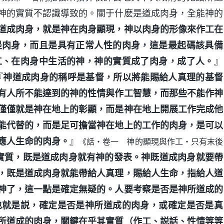
神的實質不認識導致的。關于什麽是道成肉身，全能神的
道成肉身，就是神在肉身顯現，神以肉身的形像來作工在
是肉身，而且是具有正常人性的肉身，這是最起碼該具備
工、在肉身中生活的神，神的實質成了肉身，成了人。
』
『
神道成肉身的稱呼是基督，所以將能賜給人真理的基督
有人所不能達到的神的性情與作工智慧，而那些不能作神
僅僅就是神在地上的彰顯，而是神在地上開展工作完成他
能代替的，而是足可擔當神在地上的工作的肉身，是可以
應人生命的肉身。
』
《話・卷一 神的顯現與作工・只有末後
實質，既是道成肉身就有神的發表。神既道成肉身就要帶
，既是道成肉身就能帶給人真理，賜給人生命，指給人道
神了，這一點是確定無疑的。人要考察是否是神所道成的
也就是説，確定是否是神所道成的肉身，或確定是否是真
所道成的肉身，關鍵在乎其實質（作工、説話、性情等等