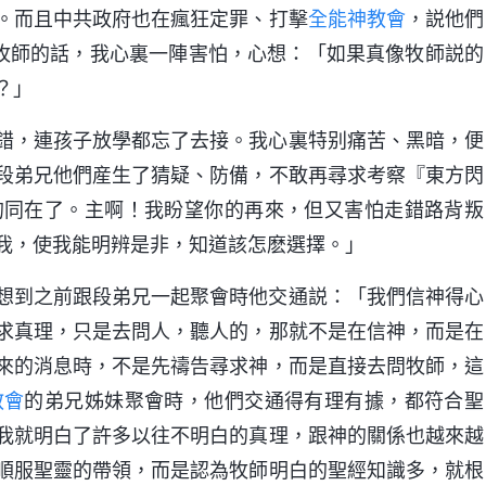
。而且中共政府也在瘋狂定罪、打擊
全能神教會
，説他們
牧師的話，我心裏一陣害怕，心想：「如果真像牧師説的
？」
錯，連孩子放學都忘了去接。我心裏特别痛苦、黑暗，便
段弟兄他們産生了猜疑、防備，不敢再尋求考察『東方閃
的同在了。主啊！我盼望你的再來，但又害怕走錯路背叛
我，使我能明辨是非，知道該怎麽選擇。」
想到之前跟段弟兄一起聚會時他交通説：「我們信神得心
求真理，只是去問人，聽人的，那就不是在信神，而是在
來的消息時，不是先禱告尋求神，而是直接去問牧師，這
教會
的弟兄姊妹聚會時，他們交通得有理有據，都符合聖
我就明白了許多以往不明白的真理，跟神的關係也越來越
順服聖靈的帶領，而是認為牧師明白的聖經知識多，就根