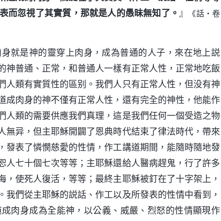
表而忽視了其實質，那就是人的愚昧無知了。
』
《話・卷
肉身就是神的靈穿上肉身，成為普通的人子，來在地上説
的神普通、正常，和普通人一樣有正常人性，正常地吃飯
們人類有實質性的區别。我們人只有正常人性，但没有神
道成肉身的神不僅有正常人性，還有完全的神性，他能作
們人類的需要供應我們真理，這是我們任何一個受造之物
人無异，但主耶穌開闢了恩典時代結束了律法時代，帶來
，發表了憐憫慈愛的性情，作工講道期間，能隨時隨地發
恕人七十個七次等等；主耶穌還給人醫病趕鬼，行了許多
海，使死人復活，等等；最終主耶穌被釘在了十字架上，
。我們從主耶穌的説話、作工以及所發表的性情中看到，
道成肉身成為全能神，以公義、威嚴、烈怒的性情顯現作