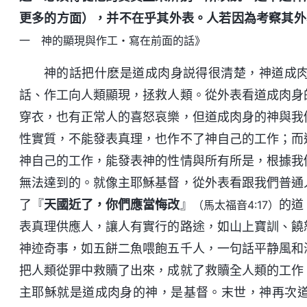
更多的方面），并不在乎其外表。人若因為考察其外
一 神的顯現與作工・寫在前面的話》
神的話把什麽是道成肉身説得很清楚，神道成
話、作工向人類顯現，拯救人類。從外表看道成肉身
穿衣，也有正常人的喜怒哀樂，但道成肉身的神與我
性實質，不能發表真理，也作不了神自己的工作；而
神自己的工作，能發表神的性情與所有所是，根據我
無法達到的。就像主耶穌基督，從外表看跟我們普通
了『
天國近了，你們應當悔改
』
的道
（馬太福音4:17）
表真理供應人，讓人有實行的路途，如山上寶訓、饒
神迹奇事，如五餅二魚喂飽五千人，一句話平静風和
把人類從罪中救贖了出來，成就了救贖全人類的工作
主耶穌就是道成肉身的神，是基督。末世，神再次