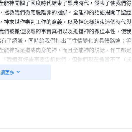
全能神開闢了國度時代結束了恩典時代，發表了使我們得
，拯救我們徹底脱離罪的捆綁。全能神的話語揭開了聖經
，神末世作審判工作的意義，以及神怎樣結束這個時代與
我們被撒但敗壞的事實真相以及抵擋神的撒但本性，使我
情有了認識，同時給我們指出了性情變化的具體路途；等
全能神就是道成肉身的神，而且全能神的説話、作工都是
：『
我還有好些事要告訴你們，但你們現在擔當不了
（或
們明白
（原文作：進入）
一切的真理；因為他不是憑自己
閲讀更多
告訴你們。
』
『
若有人聽見我的話不
（約翰福音16:12-13）
拯救世界。弃絶我、不領受我話的人，有審判他的，就是
全能神的顯現作工完全應驗了這些預言，這就證明全能神
們迎接主再來不能光看基督的外表，而應該認識基督的實
人，通過認真考察全能神的説話、作工，都聽出這聲音就
就是神所道成的肉身，是主耶穌的再來，都跟上了神的脚