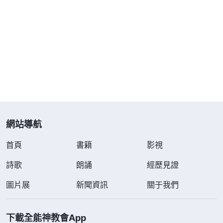
情，使我們對神有真實的敬畏與順服，最終達到蒙神
拯救。我越看神的話心裏越踏實、亮堂，感受到了從
未有過的平安喜樂。隨後，我把神的末世福音傳給了
丈夫，丈夫經過一段時間的尋求考察，定真了神的末
世作工，也欣然接受了。因着我與丈夫有了共同的信
仰，也因着有神話語的帶領、引導，我們之間的争吵
越來越少，即使有矛盾也都能在神的話裏反省自己，
尋求真理解决。就這樣，我們家裏又有了歡聲笑語，
網站導航
我感覺整個人輕鬆了很多。
首頁
書籍
影視
身患癌症 神愛拯救
詩歌
朗誦
經歷見證
不久，因公司制度改革，再加上産品消費高，市
圖片展
新聞資訊
關于我們
場經濟蕭條，本市的三家同類連鎖店接連倒閉，僅剩
下我一家。因生意不景氣，幾個員工連同店長都陸續
下載全能神教會App