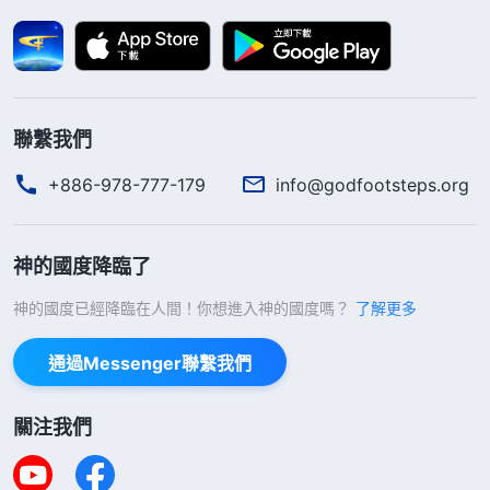
辭職，一時間我不知該如何是好。想到在生意上我已
付出了那麽多心血代價，如果就這樣放弃了，那我之
前所有的代價都將付之東流，我所受的苦也變得毫無
價值了，我不甘心就此失敗。為了能使生意正常運
聯繫我們
轉，我一人幹四人的活，常常不能按時吃飯，經常忙
+886-978-777-179
info@godfootsteps.org
到深夜還在盤點，累得我精疲力盡，常常失眠。忙碌
中，我很少
禱告
神、看神的話，慢慢地，我的心離神
越來越遠。就在我身陷挣錢的漩渦欲罷不能時，一件
神的國度降臨了
意想不到的事發生了……
神的國度已經降臨在人間！你想進入神的國度嗎？
了解更多
一天，我無意中發現右胸旁邊有塊很硬的東西，
通過Messenger聯繫我們
去醫院檢查，醫生説是我的乳腺炎病復發，已演變成
了二期癌症，治愈的可能性不大。醫生的話猶如晴天
關注我們
霹靂，一下子把我震矇了，我不敢相信這是事實，又
换了兩家醫院檢查，可結果還是一樣。那一刻，我徹