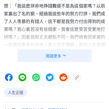
想：「我這麽拼命地挣錢難道不是為這個家嗎？以前
家裏出了名的窮，經過我這些年的努力打拼，我們成
了人人羡慕的有錢人，這不都是我努力付出得到的成
果嗎？我心裏若没有這個家，我會這麽受苦受累地打
拼嗎？」因着我和丈夫觀點不同，我們總會因家裏的
一些瑣碎事争吵不休。家人的不理解，再加上生意場
上的勾心鬥角、爾虞我詐，使我感到身心俱疲。我幾
閲讀更多
乎每天都愁容滿面，吃不好睡不香，失眠症越來越嚴
重，各種慢性病也向我襲來：乳腺炎復發、神經衰
弱、慢性心臟病……大女兒看我整天累得疲憊不堪，
心疼地問我：「媽，你本來身體好好的，可為了賺錢
却得了一身病，錢真的那麽重要嗎？」女兒的話使我
人生正道
陷入沉思：「為了能脱貧過上人人羡慕的生活，我拼
命地賺錢，雖然現在我的生活是變好了，也贏得了衆