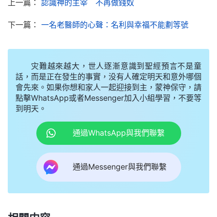
上一篇：
認識神的主宰 不再做錢奴
人的高看，可結果把身體累垮了，家人也不理解我，
下一篇：
一名老醫師的心聲：名利與幸福不能劃等號
外表雖光鮮亮麗，可背後的這些苦楚又有誰知道呢？
我為了挣到更多的錢付出這樣的代價究竟值不值呢？
唉……」病痛的折磨和心靈裏的痛苦使我心力交瘁，
灾難越來越大，世人逐漸意識到聖經預言不是童
我常常一個人黯然落泪。
話，而是正在發生的事實，没有人確定明天和意外哪個
會先來。如果你想和家人一起迎接到主，蒙神保守，請
痛苦中神愛臨到
點擊WhatsApp或者Messenger加入小組學習，不要等
到明天。
人的盡頭是神的起頭，就在我痛苦無助時，神的
末世
福音
臨到了我，我看到神的話説：「
全能者憐憫
通過WhatsApp與我們聯繫
這些受苦至深的人，同時又厭煩這些根本就没有知覺
的人，因為他要等待很久才能得到從人來的答案。他
通過Messenger與我們聯繫
要尋找，尋找你的心，尋找你的靈，給你水給你食
物，讓你苏醒過來，不再乾渴，不再飢餓。當你感覺
到疲憊時，當你稍稍感覺這個世間的一份蒼凉時，不