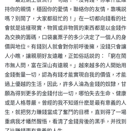
持你的親情，穩固你的愛情，聯絡你的友情，靠嘴説
嗎？别鬧了，大家都挺忙的！」在一切都向錢看的社
會就是這樣現實，物質或非物質的東西都是以金錢作
為交换的籌碼，口袋裏票子的多少决定了一個人的身
價與地位。有錢别人就會對你前呼後擁，没錢只會讓
人小瞧，讓親朋好友遠離，正如俗話説的：「窮在鬧
市無人問，富在深山有遠親。」越來越多的人開始用
金錢衡量一切，認為有錢才能實現自我的價值，才能
過上優越的生活，因此，許多人淪為金錢的奴隸，甘
願為得到更多的金錢付出一切，哪怕失去生命、健康
或是人格尊嚴。曾經的我不知道什麽是最有意義的人
生，就把努力賺錢當成了奮鬥的目標，直到得了一場
重病我才幡然醒悟，看清了金錢背後的黑手，并找到
了比賺錢更有意義的人生……