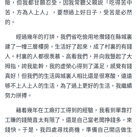
險，但我都甘願忍受，因我常聽父親説「吃得苦中
苦，方為人上人」，要想過上好日子，受苦是必然
的。
經過幾年的打拼，我們省吃儉用地攢錢在縣城裏
建了一幢三層樓房，生活好了起來，成了村裏的有錢
人。村裏的人都很羡慕、高看我們，并向我豎起了大
拇指，誇我能幹，我的虚榮心得到了滿足，感覺有錢
真好！但我們的生活與城裏人相比還是很寒酸，遠遠
够不上人上人的生活，為了過上更好的生活，我繼續
努力拼搏。
藉着幾年在工廠打工得到的經驗，我看到單靠打
工賺的錢簡直太有限了，還是自己當老闆挣錢多，來
錢快。于是，我四處尋找商機，準備自己開店做生