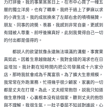
力打拼後，我的事業蒸蒸日上，在市中心買了一幢五
層的獨立洋房，也有了轎車，我終于過上了夢寐以求
的小資生活。我的成就换來了左鄰右舍的嘖嘖稱贊，
朋友、同事的誇奬、羡慕，我感到非常自豪，更感到
有錢被人尊重、前呼後擁真好，此刻我覺得自己一切
的付出都是值得的。
都説人的欲望就像永遠無法填滿的溝壑，事實果
真如此。因着生意越做越大，我對金錢的渴求也在日
益增加。我計劃在短時間内把公司發展成十六家分
店，那時我就會成為千萬富翁。為了擴大生意規模，
我常常在外跑業務，忙得幾乎很少顧家，家裏的一切
都是丈夫在打理。為此，丈夫經常抱怨，説我只知道
做生意挣錢，心裏根本没有這個家。聽到丈夫的抱怨
與不理解，我很生氣，一肚子委屈不知該對誰説，心