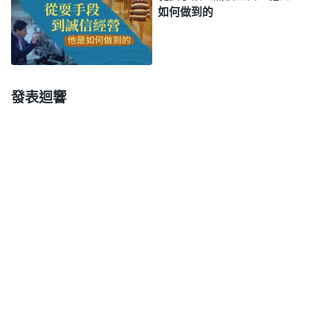
我身邊憐憫眷顧着我，等待着我的回轉，在我最痛苦
如何做到的
無助時讓我聽到了他的聲音，用他温暖的話語安慰着
我受傷的心靈。那一刻，我感受到只有神最了解我，
知道我的苦楚，理解我心裏的傷痛，也只有神的話能
帶給我真實的安慰。此時，我已泪流滿面泣不成聲，
發表迴響
不由得跪在了地上，向神傾訴着自己這些年來埋藏在
心底的痛苦、壓抑。那一刻，我感覺找到了心靈的依
靠。
此後，我積極參加
教會
生活，與弟兄姊妹一起讀
神的話。通過聚會交通，我明白了天地萬物是神造
的，我們人的這口氣息也是神給的，我們生活所需的
一切都是神在供應，而且自從人類被撒但敗壞後神就
一直在帶領人，拯救人。末世，神又
道成肉身
發表了
數百萬字的話語來潔净、變化我們裏面的撒但敗壞性