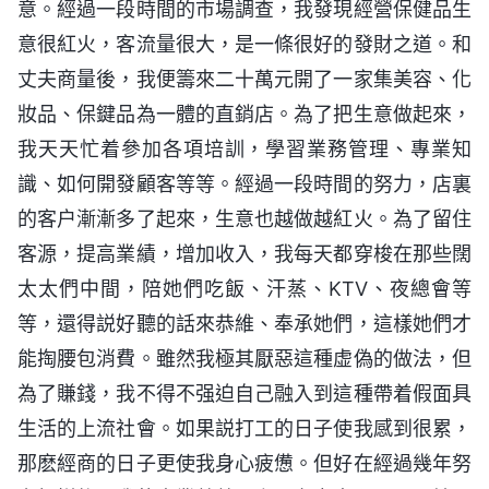
意。經過一段時間的市場調查，我發現經營保健品生
意很紅火，客流量很大，是一條很好的發財之道。和
丈夫商量後，我便籌來二十萬元開了一家集美容、化
妝品、保鍵品為一體的直銷店。為了把生意做起來，
我天天忙着參加各項培訓，學習業務管理、專業知
識、如何開發顧客等等。經過一段時間的努力，店裏
的客户漸漸多了起來，生意也越做越紅火。為了留住
客源，提高業績，增加收入，我每天都穿梭在那些闊
太太們中間，陪她們吃飯、汗蒸、KTV、夜總會等
等，還得説好聽的話來恭維、奉承她們，這樣她們才
能掏腰包消費。雖然我極其厭惡這種虚偽的做法，但
為了賺錢，我不得不强迫自己融入到這種帶着假面具
生活的上流社會。如果説打工的日子使我感到很累，
那麽經商的日子更使我身心疲憊。但好在經過幾年努