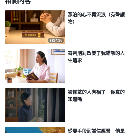
相關内容
要迷茫、不要哭泣，
全能神
——守望者隨時都會擁抱
你的到來。
」
漂泊的心不再流浪（有聲讀
《話・卷一 神的顯現與作工・全能者的嘆
物）
息》
神温暖的話語使我倍感親切，我感受到了神對我
24:26
們的愛與牽挂。這一路走來，為了賺到更多的錢，我
審判刑罰改變了我錯謬的人
拼命地奔波忙碌，不僅和男人們幹一樣的活，還常常
生追求
絞盡腦汁地討好客户，頂着行業的競争、工作的壓力
常年外出跑業務，雖然物質生活得到了改善，自己却
累出了一身病，活在痛苦之中……想到這些，我内心
被仰望的人有禍了 你真的
的辛酸與痛苦一下子迸發出來，我像一個失散多年的
知道嗎
孩子回到了母親身邊，捧着神話語書痛哭起來。想到
當我面對身體的病痛、生意場上的重大壓力、丈夫的
不理解時，没有人能給我真正的安慰，但神却一直在
從耍手段到誠信經營 他是