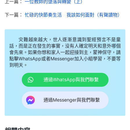
上一篇：
一位教師的墮落與轉變（上）
受了來自撒但的生存觀點、撒但的人生哲學與價值
下一篇：
忙碌的快節奏生活 我該如何面對（有聲讀物）
觀，接受了撒但告訴給人的怎麽對待生活與撒但
『賜』給人的生存的方式，人没有力量去反抗，人也
没有能力去反抗，更没有意識去反抗。……在人對金
灾難越來越大，世人逐漸意識到聖經預言不是童
話，而是正在發生的事實，没有人確定明天和意外哪個
錢的要求不斷增長的情况下，人越來越愛錢，越來越
會先來。如果你想和家人一起迎接到主，蒙神保守，請
愛利，越來越愛享受，那麽人把錢是不是看得更重
點擊WhatsApp或者Messenger加入小組學習，不要等
了？人把錢看得更重的時候，人不知不覺就看淡了名
到明天。
譽，看淡了名聲、信譽、人格，看淡了這些，是不是
通過WhatsApp與我們聯繫
啊？
」「
當人能對撒但有這樣的投靠與忠心之後，人
還能自己控制自己嗎？肯定不能了，人就徹徹底底地
通過Messenger與我們聯繫
被撒但控制了，人也就徹徹底底地陷在了這泥潭當中
不能自拔。人一旦陷在名和利裏，人就不再去找尋什
麽是光明，什麽是正義，什麽是美善的東西，因為名
和利對人來説誘惑太大，是人一生甚至永遠都追求不