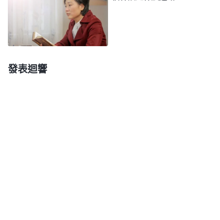
利、金錢的誘惑下，我學會了編造謊言、弄虚作假、
不擇手段索取學生家長的血汗錢，為了個人利益不惜
損害别人的利益，變得没有人性，完全没有了理智和
良心，神的話使我對自己被撒但敗壞的醜陋面目有了
發表迴響
點認識。想到以往的所做所行，我心裏特别受責備。
我又看到神的話説：「
放弃吧，世俗錢財的貪戀！
」
揣摩着神的話，我認識
《話・卷一 神的顯現與作工》
到自己亂收學生的補課費是受貪婪本性支配，是撒但
敗壞、引誘我做的，現在我信神了，不能繼續隨從這
個潮流墮落下去，我得悔改重新做人，得聽神的話走
追求真理的道路，做神喜悦的事。我心裏向神立志，
以後一定要按神的話去做。
轉眼間到了2014年下學期，在期末的教師會