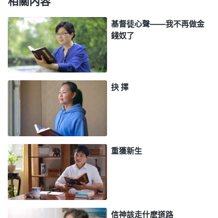
相關内容
完的東西，這是不是實情？……為了這個『名』和
基督徒心聲——我不再做金
『利』，人類就遠離神，背叛神，人類生存了一代又
錢奴了
一代，就越來越邪惡，越來越黑暗，就這樣，一代又
一代的人被毁在了撒但的名和利當中。
」
《話・卷
我揣摩着神的
二 關于認識神・獨一無二的神自己 六》
抉 擇
話，覺得神的話説得好實際，揭穿了我們隨從撒但興
起的邪惡潮流，崇尚名利的撒但醜相。撒但用「人過
留名，雁過留聲」「錢不是萬能的，但没有錢是萬萬
不能的」「有錢能使鬼推磨」等毒素來迷惑我們，使
重獲新生
我們受它的苦害，産生錯謬的人生觀、價值觀，我們
都把名利看得高于一切。為了金錢、名利就變得越來
越墮落，越來越敗壞。現在我們老師没有職業道德，
利用各種名目收取學生的錢，都是受邪惡的社會潮流
信神該走什麽道路
驅使。回想剛開始我還拿錢奬勵學生，到後來在名