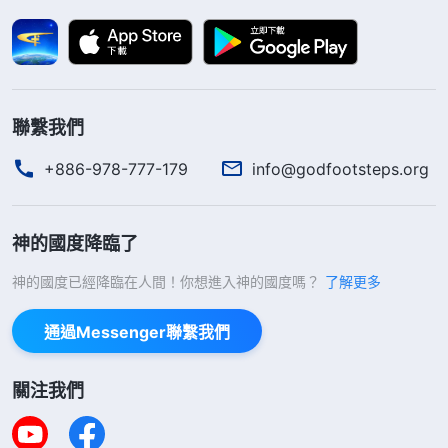
生活的勇氣……
』
《話・卷一 神的顯現與作工・被成全
『
人的肉體屬于撒但，滿
的人才能活出有意義的人生》
了悖逆性情，污穢不堪，是不潔净的東西，人貪戀肉
體享受太多，表現肉體太多，所以神對肉體恨惡到一
聯繫我們
個地步。人脱離了撒但污穢、敗壞的東西就得着了神
+886-978-777-179
info@godfootsteps.org
的拯救，但是人若仍然没脱去污穢、敗壞，那就還屬
于在撒但的權下。……拯救你就是讓你脱離這些，神
的作工不會錯，都是為了拯救人脱離黑暗。你信到一
神的國度降臨了
個地步能脱離肉體這些敗壞，不受肉體敗壞轄制，這
神的國度已經降臨在人間！你想進入神的國度嗎？
了解更多
不是得救了嗎？你活在撒但的權下你就不能彰顯神，
通過Messenger聯繫我們
你屬于污穢的東西，不能承受神的産業。你被潔净之
後、被成全以後是聖潔的人了，是一個正常的人了，
關注我們
你就蒙神祝福、蒙神喜悦。
』
《話・卷一 神的顯現與
『
凡是不能接受神的作工或只接受神
作工・實行 二》