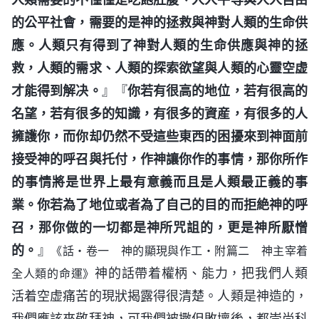
的公平社會，需要的是神的拯救與神對人類的生命供
應。人類只有得到了神對人類的生命供應與神的拯
救，人類的需求、人類的探索欲望與人類的心靈空虚
才能得到解决。
』『
你若有很高的地位，若有很高的
名望，若有很多的知識，有很多的資産，有很多的人
擁護你，而你却仍然不受這些東西的困擾來到神面前
接受神的呼召與托付，作神讓你作的事情，那你所作
的事情將是世界上最有意義而且是人類最正義的事
業。你若為了地位或者為了自己的目的而拒絶神的呼
召，那你做的一切都是神所咒詛的，更是神所厭憎
的。
』
《話・卷一 神的顯現與作工・附篇二 神主宰着
神的話帶着權柄、能力，把我們人類
全人類的命運》
活着空虚痛苦的現狀揭露得很清楚。人類是神造的，
我們應該來敬拜神，可我們被撒但敗壞後，都崇尚科