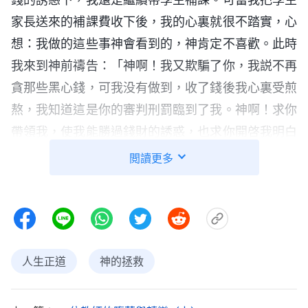
家長送來的補課費收下後，我的心裏就很不踏實，心
想：我做的這些事神會看到的，神肯定不喜歡。此時
我來到神前禱告：「神啊！我又欺騙了你，我説不再
貪那些黑心錢，可我没有做到，收了錢後我心裏受煎
熬，我知道這是你的審判刑罰臨到了我。神啊！求你
帶領我，使我能勝過錢財的誘惑，也求你開啓我明白
你的心意。」禱告後，我看到神的話説：「
這一次一
閲讀更多
次的潮流，它都帶着一種邪氣，這個邪氣讓人不斷地
墮落，讓人的道德越來越下降，讓人的人格品質也越
來越下降，甚至可以説以至于到現在，多數人没有人
格，没有人性，也没有良心，更没有理智。……一次
人生正道
神的拯救
一次這樣的潮流讓本來身心就不健全的人，讓本來就
不知道什麽是真理的人，讓本來就對正面事物與反面
事物毫無分辨的人，心甘情願地接受了這些潮流，接