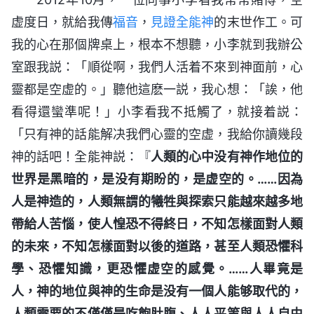
虚度日，就給我傳
福音
，
見證
全能神
的末世作工。可
我的心在那個牌桌上，根本不想聽，小李就到我辦公
室跟我説：「順從啊，我們人活着不來到神面前，心
靈都是空虚的。」聽他這麽一説，我心想：「誒，他
看得還蠻準呢！」小李看我不抵觸了，就接着説：
「只有神的話能解决我們心靈的空虚，我給你讀幾段
神的話吧！全能神説：『
人類的心中没有神作地位的
世界是黑暗的，是没有期盼的，是虚空的。……因為
人是神造的，人類無謂的犧牲與探索只能越來越多地
帶給人苦惱，使人惶恐不得終日，不知怎樣面對人類
的未來，不知怎樣面對以後的道路，甚至人類恐懼科
學、恐懼知識，更恐懼虚空的感覺。……人畢竟是
人，神的地位與神的生命是没有一個人能够取代的，
人類需要的不僅僅是吃飽肚腹、人人平等與人人自由