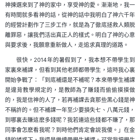
神揀選來到了神的家中，享受神的愛。漸漸地，我一
有時間就多看神的話，從神的話中我明白了神六千年
的經營計劃作了三步工作，就是為了徹底拯救人類脱
離罪惡，讓我們活出真正人的樣式。明白了神的心意
與要求後，我願意重新做人，走追求真理的道路。
很快，2014年的暑假到了，我本想不帶學生到
家裏來補課，但看到其他老師都帶學生，這時我心裏
開始争戰了：「到底補還是不補呢？本來帶學生補課
是違背教學規定的，是教師為了賺錢而偷偷摸摸做
的，我是信神的人了，若再補課去貪那些黑心錢是神
不稱許的。但不補課一年至少要損失七、八萬元錢，
到哪裏去賺這麽多錢呢？我若連這些錢都不賺了，那
同事會怎麽看我呢？到時他們肯定會説我傻。」在金
錢的誘惑下，我還是繼續帶學生補課。可當我把學生