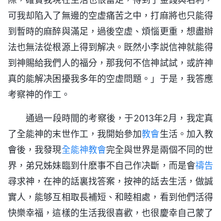
可我却陷入了無邊的空虚痛苦之中，打麻將也只能得
到暫時的麻醉與滿足，過後空虚、煩惱更重，想盡辦
法也無法從根源上得到解决。既然小李説信神就能得
到神賜給我們人的福分，那我何不信神試試，或許神
真的能解决困擾我多年的空虚問題。」于是，我答應
考察神的作工。
通過一段時間的考察後，于2013年2月，我定真
了全能神的末世作工，我開始參加
教會
生活。加入教
會後，我發現
全能神教會
完全與世界是兩個不同的世
界，弟兄姊妹臨到什麽事不自己作决斷，而是會
禱告
尋求神，在神的話裏找答案，按神的話去生活，做誠
實人，能够互相取長補短、和睦相處，看到他們活得
快樂幸福，這樣的生活我很喜歡，也很慶幸自己蒙了