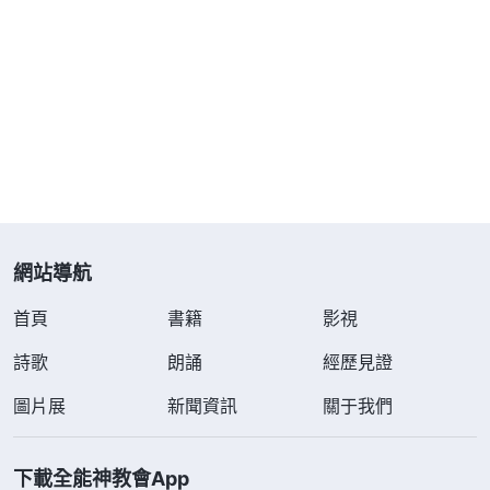
上，學校領導對明年的班主任的安排又按常理説明了
一遍：原班主任「準備」繼續連任的，就申請「争
取」……我知道學校領導這樣説就是暗示我們送禮的
時候到了。面臨明年還任不任班主任一職的現實問
題，我陷入了熬煉之中，不知如何取捨，心想：「如
果我選擇滿足神，放弃做班主任，那不但要失去錢
財，而且還會招來周圍人的歧視與弃絶；若我選擇當
班主任，就會繼續墮落，身不由己地與他們同流合
網站導航
污，給校領導送禮，隨從他們敲詐學生的錢財，但放
首頁
書籍
影視
弃做班主任我又有點放不下錢財……」于是我向神禱
詩歌
朗誦
經歷見證
告尋求，并在聚會中把自己的實際難處跟弟兄姊妹交
通，負責人説：「我們一起來看看神的話。全能神
圖片展
新聞資訊
關于我們
説：『
儘管你們都知道這樣的人生太痛苦了，這樣的
人間太黑暗了，但你們根本就没有一個人有改變這種
下載全能神教會App