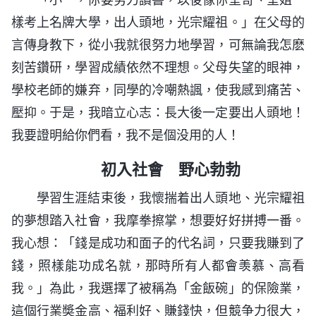
樣考上名牌大學，出人頭地，光宗耀祖。」在父母的
言傳身教下，從小我就很努力地學習，可無論我怎麽
刻苦鑽研，學習成績依然不理想。父母失望的眼神，
學校老師的嫌弃，同學的冷嘲熱諷，使我感到痛苦、
壓抑。于是，我暗立心志：長大後一定要出人頭地！
我要證明給你們看，我不是個没用的人！
初入社會 野心勃勃
學習生涯結束後，我懷揣着出人頭地、光宗耀祖
的夢想踏入社會，我摩拳擦掌，想要好好拼搏一番。
我心想：「錢是成功和面子的代名詞，只要我賺到了
錢，照樣能功成名就，那時所有人都會羡慕、高看
我。」為此，我選擇了被稱為「金飯碗」的保險業，
這個行業奬金高、福利好、賺錢快，但競争力很大，