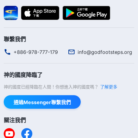
越來越圓滑、詭詐、虚偽，失去了正常人性該具備的
良心、理智、人格、尊嚴。更可怕的是，為了得到名
利，得到更多人的高看、仰望，即使我的理想一次次
地破滅，家人一次次勸我收手，都没有攔阻住我追求
聯繫我們
名利的欲望，使我勒馬回頭，我仍是想方設法地尋找
+886-978-777-179
info@godfootsteps.org
各種賺錢的途徑，結果我賠得血本無歸，負債累累，
差點選擇輕生。這時我才認識到，撒但用名利蒙蔽了
神的國度降臨了
我的雙眼，讓我不惜為之奮鬥、努力，被它苦害，成
為金錢的奴隸，為此付上一切代價，最終當我出人頭
神的國度已經降臨在人間！你想進入神的國度嗎？
了解更多
地的欲望不但没有實現還負債累累時，我感到心灰意
通過Messenger聯繫我們
冷，没有了活下去的勇氣。我這才看到撒但藉着名利
最終就是要引誘我走上一條不歸路，撒但真是用心險
關注我們
惡！