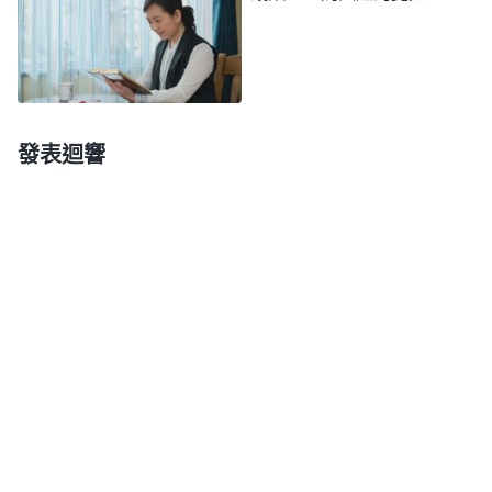
了撒但的生存方式、生存法則，建立了人生目標，建
立了人生的方向，也不知不覺有了人生的理想，這個
人生的理想不管外表的説辭是多麽冠冕堂皇，但是都
離不開『名』和『利』。任何的偉人，任何的名人，
包括所有的人，一生所追隨的只有這兩個字——
發表迴響
『名』和『利』。在人看，有了名和利，人就有了享
受榮華富貴、享受人生的本錢；有了名和利，人就有
了尋歡作樂、肆無忌憚地享受肉體的本錢。為了人所
要的名和利，人心甘情願地、不知不覺地就把自己的
身、心以至于自己的一切，自己的前途、自己的命運
都交給了撒但，實實在在地，從來没有疑惑過，也從
來不知索回自己的所有。當人能對撒但有這樣的投靠
與忠心之後，人還能自己控制自己嗎？肯定不能了，
人就徹徹底底地被撒但控制了，人也就徹徹底底地陷