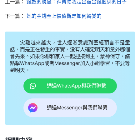
上一篇：
錢奴的蜕變：神帶領我走出被金錢捆綁的日子
美』，人也第一次真正地意識到人可以大膽地規劃自
己的未來，也可以肆無忌憚地擁有各種夢想，但人没
下一篇：
她的金錢至上價值觀是如何轉變的
有能力没有權力實現自己的夢想，也没有能力掌握自
己的未來。……人的一生從事哪種職業，靠什麽維持
灾難越來越大，世人逐漸意識到聖經預言不是童
生計，擁有多少財富，不取决于人的父母，也不取决
話，而是正在發生的事實，没有人確定明天和意外哪個
于人的才能與人的努力或野心，而是取决于造物主的
會先來。如果你想和家人一起迎接到主，蒙神保守，請
命定。
點擊WhatsApp或者Messenger加入小組學習，不要等
」
《話・卷二 關于認識神・獨一無二的神自己
到明天。
三》
通過WhatsApp與我們聯繫
揣摩着神的話我心裏感慨萬千，覺得這些話就是
我人生歷程的真實寫照。確實，我們每一個人對自己
通過Messenger與我們聯繫
的未來都有規劃，都有自己的理想和願望，也都在為
此努力奮鬥，但願望能不能成為現實，并不是我們説
了算的，這完全取决于神的命定。回想自從我步入社
會後，為了實現出人頭地、光宗耀祖的願望，我找各