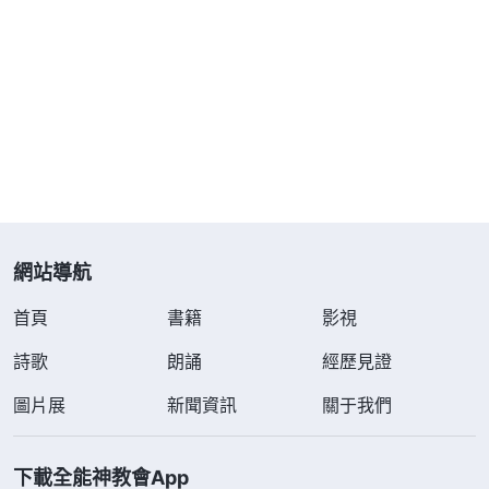
在了這泥潭當中不能自拔。
」
《話・卷二 關于認識
神・獨一無二的神自己 六》
神的話使我豁然開朗，原來我活得那麽痛苦，是
因為我選擇了一條錯誤的人生道路導致的。從小受父
母的言傳身教和周圍環境的薰陶、影響，我便把「生
當作人杰，死亦為鬼雄」「人往高處走，水往低處
流」「出人頭地，高居人上」「光宗耀祖」等撒但生
網站導航
存法則當成了正確的追求目標，錯認為只有名利雙
收，過人上人的生活，贏得人的高看，活得才有價
首頁
書籍
影視
值、有意義，這才是真正的人生。為此當我步入社會
詩歌
朗誦
經歷見證
後，為了得到名利，我學會了溜鬚拍馬、阿諛奉承，
圖片展
新聞資訊
關于我們
用各種手段挣錢，還做了一些違背良心道德的事，過
後我心裏雖然感到不安，但名利的誘惑驅使我一次次
下載全能神教會App
違背良心的責備，越過道德的底綫，漸漸地，我變得