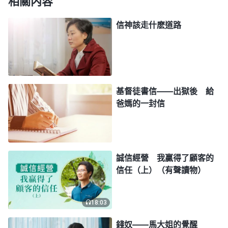
相關内容
種途徑賺錢，但每次都不能如願，到頭來欠下大筆的
信神該走什麽道路
債務不説，我自己也被折騰得身心疲憊、痛苦不已，
絶望到一個地步甚至想要輕生。這一次次的失敗挫折
使我深刻地體會到，命運確實不是自己能掌握的，也
不是靠我們的雙手努力奮鬥就能改變的，我們一生能
基督徒書信——出獄後 給
擁有多少財富，是窮或富，都在乎神的主宰命定。
爸媽的一封信
之後，我又看到神的話説：「
實際上，不管人的
理想有多遠大，不管人的願望有多現實、多正當，人
所要實現的，人所要追求的離不開兩個字，這兩個字
誠信經營 我贏得了顧客的
在人的一生當中對每一個人都是至關重要的，這就是
信任（上）（有聲讀物）
撒但要灌輸給人的東西。哪兩個字呢？那就是『名』
和『利』。撒但用一種很温和的方式，很合人觀念的
18:03
方式，不是很激進的方式，讓人在不知不覺當中接受
錢奴——馬大姐的覺醒