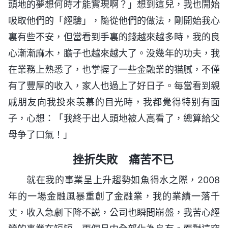
頭地的夢想何時才能實現啊？」想到這兒，我也開始
吸取他們的「經驗」，隨從他們的做法，剛開始我心
裏有些不安，但當看到手裏的錢越來越多時，我的良
心漸漸麻木，膽子也越來越大了。没幾年的功夫，我
在業務上熟悉了，也掌握了一些金融業的猫膩，不僅
有了豐厚的收入，家人也過上了好日子。每當看到親
戚朋友向我投來羡慕的目光時，我都覺得特别有面
子，心想：「我終于出人頭地被人高看了，總算給父
母争了口氣！」
挫折失敗 痛苦不已
就在我的事業呈上升趨勢如魚得水之際，2008
年的一場金融風暴重創了金融業，我的業績一落千
丈，收入急劇下降不説，公司也瞬間崩盤，我苦心經