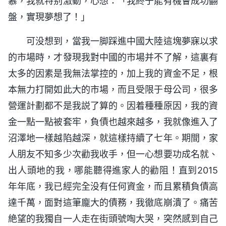
慕，我就特别激動，心想：「我終于能有機會成功翻
盤，實現夢想了！」
可没想到，當我一脚踩進中國大陸這塊夢寐以求
的市場時，才發現我對中國的市場并不了解，這裏有
太多的因素是我無法掌控的，加上我的資金不足，根
本無力打開如此大的市場，而且受限于母公司，很多
營運計劃都不是我説了算的。因着種種原因，我的資
金一點一點被套牢，負債也越來越多，我就像進入了
沼澤地一樣越陷越深，就這樣持續了七年。期間，家
人朋友不知多少次勸我收手，但一心想要功成名就、
出人頭地的我，哪能聽得進家人的勸阻！直到2015
年年底，我已經完全没有任何資金，而且累積負債高
達千萬，面對這筆龐大的債務，我徹底崩潰了。痛苦
絶望的我獨自一人走在街頭號啕大哭，突然感到自己