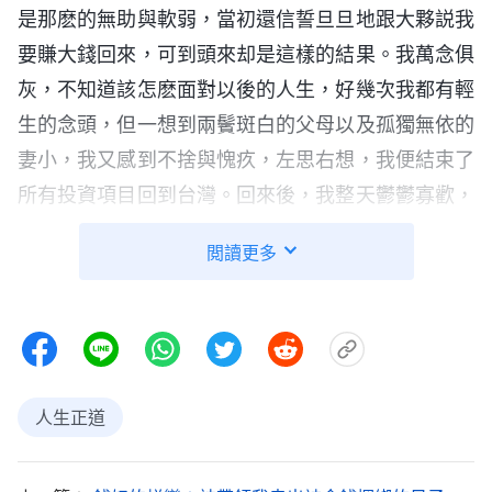
是那麽的無助與軟弱，當初還信誓旦旦地跟大夥説我
要賺大錢回來，可到頭來却是這樣的結果。我萬念俱
灰，不知道該怎麽面對以後的人生，好幾次我都有輕
生的念頭，但一想到兩鬢斑白的父母以及孤獨無依的
妻小，我又感到不捨與愧疚，左思右想，我便結束了
所有投資項目回到台灣。回來後，我整天鬱鬱寡歡，
腦子空空的，像一具行尸走肉，活在痛苦中難以自
閲讀更多
拔。
福音臨到 頓悟人生
就在我的心跌入谷底對人生絶望之時，一位好友
給我
見證
了神的末世作工。我看到神的話説：「
人的
人生正道
願望是如此『完美』，但當人邁出人生道路上的第一
步的時候，人便逐漸明白了人的命運是如此的『不完