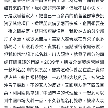
營的事業在短短一兩個月内全部化為烏有。面對這突
如其來的打擊，我心裏非常痛苦，但我不甘心失敗，
于是我瞞着家人，把自己一百多萬的積蓄全部拿去投
資了其他項目，還跟朋友借了兩百多萬，企圖想要在
一夜之間暴富，結果短短幾個月，我投進去的錢全部
打了水漂，我欲哭無泪。當家人發現我在外欠了很多
債務時，都跟我吵架，責駡我，差點鬧得家庭破裂，
但我迫切地想功成名就、出人頭地，就發了瘋似的四
處打聽賺錢的門路。2009年，朋友介紹我經營歐洲
一款知名品牌的保養品，聽説這款保養品在歐洲賣得
很火熱，銷售額特别好，一心想賺大錢的我，被欲望
沖昏了頭腦，不顧家人的反對，又跟朋友借了四五百
萬，利用關係拿到了中國市場的代理權。一想到可以
到中國市場大幹一番，不久就能名利雙收，被衆人羡