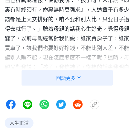
自己折騰成這樣，便勸我説：「孩子呀！人常説『命
裏有時終須有，命裏無時莫强求』，人這輩子有多少
錢都是上天安排好的，咱不要和别人比，只要日子過
得去就行了。」聽着母親的話我心生好奇，覺得母親
變了，以前母親經常對我們説，誰家買房子了，誰家
買車了，讓我們也要好好挣錢，不能比别人差，不能
讓别人瞧不起，現在怎麽態度不一樣了呢？這時，母
親又對我説：「孩子，我信神了，從神的話裏我明白
了我們人的命運都在神的手中主宰，我們一生有多少
閲讀更多
財富，將來的命運如何也都是神命定好的，咱們憑自
己的努力妄想改變命運，一個勁兒地跟命運抗争，把
身體都累垮了，只能活得越來越痛苦啊！孩子，要不
你也讀讀神的話？」聽了母親的話，我心想：「話是
人生正道
那麽説，可在這個金錢至上的社會，没有錢就會被人