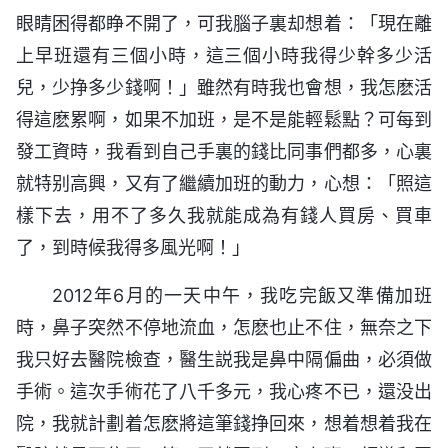
眼睛困得都睁不開了，可我腦子裏却想着：「現在離
上早班還有三個小時，這三個小時我得少幹多少活
兒，少挣多少錢啊！」雖然有時我也會想，我怎麽活
得這麽累啊，如果不加班，是不是能輕鬆點？可每到
發工資時，我看到自己手裏的錢比同事們都多，心裏
就特别高興，又有了繼續加班的動力，心想：「照這
樣下去，用不了多久我就能成為有錢人買房、買車
了，到時候我得多風光啊！」
2012年6月的一天中午，我吃完飯又準備加班
時，鼻子突然不停地流血，怎麽也止不住，無奈之下
我只好去醫院檢查，醫生説我是鼻中隔偏曲，必須做
手術。這次手術花了八千多元，我心疼不已，還没出
院，我就計劃着怎麽將這筆錢挣回來，想着想着我在