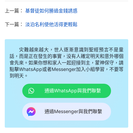
小瞧，就没法享受高品質的生活，我連賺錢的時間都
不够用，哪有功夫信神啊！現在我還年輕，要趁這大
上一篇：
基督徒如何勝過金錢誘惑
好時光好好地賺錢！」于是，我就對母親説：「媽，
下一篇：
淡泊名利使他活得更輕鬆
信神是好事，我看你現在精神面貌挺好的，可我每天
還要忙着上班挣錢，没有時間呀！你還是和我爸一起
信吧！……」之後，母親又多次傳我信神，可我只顧
灾難越來越大，世人逐漸意識到聖經預言不是童
話，而是正在發生的事實，没有人確定明天和意外哪個
着挣錢都没把這事放在心上。
會先來。如果你想和家人一起迎接到主，蒙神保守，請
點擊WhatsApp或者Messenger加入小組學習，不要等
半個月後，我的病養得差不多了，我又趕緊回到
到明天。
廠裏，繼續不分白天黑夜地幹活挣錢。由于我們幹活
的車間噪音大，時間一長我的聽力嚴重下降，因此我
通過WhatsApp與我們聯繫
在工作時總擔心自己會出什麽安全事故，又害怕因自
己疏忽做壞産品遭到罰款，所以，我的精神幾乎每天
通過Messenger與我們聯繫
都處在高度緊張狀態，心裏特别累。而且在幹活的時
候，我感覺自己的腰越來越不好了，總是疼痛。即使