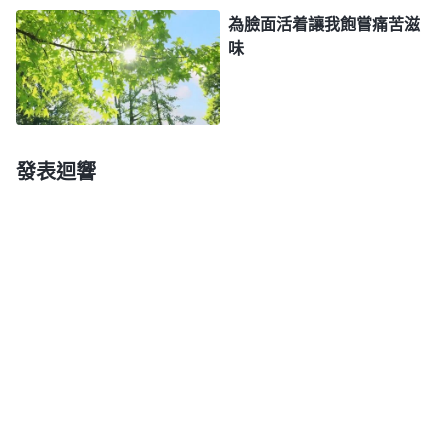
為臉面活着讓我飽嘗痛苦滋
人，同時又厭煩這些根本就没有知覺的人，因為他要
味
等待很久才能得到從人來的答案。他要尋找，尋找你
的心，尋找你的靈，給你水，給你食物，讓你苏醒過
來，不再乾渴，不再飢餓。當你感覺到疲憊時，當你
稍稍感覺這個世間的一份蒼凉時，不要迷茫，不要哭
發表迴響
泣，
全能神
——守望者隨時都會擁抱你的到來。
」
聽了神的
《話・卷一 神的顯現與作工・全能者的嘆息》
話，我心裏感到特别的温暖，感受到這是神對我的呼
唤。神知道我們每個人的疾苦，在我痛苦時藉着弟兄
姊妹把
福音
傳給我，使我聽到他的話語，來到他的面
前。之後，父母又給我讀了許多神的話，我明白了人
類之所以活得痛苦，有這麽多的病痛、煩惱，都是因
為我們遠離神、抵擋神，活在撒但權下被撒但敗壞、
苦害導致的。我們只有來到神的面前聽神的話，才能