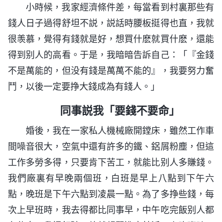
小時候，我家經濟條件差，每當看到村裏那些有
錢人日子過得舒坦不説，説話時腰板挺得也直，我就
很羡慕，覺得有錢就是好，想買什麽就買什麽，還能
得到别人的高看。于是，我暗暗告訴自己：「『金錢
不是萬能的，但没有錢是萬萬不能的』，我要努力奮
鬥，以後一定要挣大錢成為有錢人。」
同事説我「要錢不要命」
婚後，我在一家私人機械廠開鏜床，雖然工作車
間噪音很大，空氣中還有許多的鐵、鋁屑粉塵，但這
工作多勞多得，只要肯下苦工，就能比别人多賺錢。
我們廠裏有早晚兩個班，白班是早上八點到下午六
點，晚班是下午六點到凌晨一點。為了多挣些錢，每
次上早班時，我去得都比同事早，中午吃完飯别人都