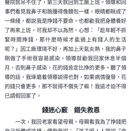
醫院就呆不住了，第三天就回到工廠上班。領導和同
事們看見我鼻子和臉腫得像麵包一樣，眼睛都眯成了
一條綫，都説我是挣錢不要命，也都勸我把身體養好
了再來上班，可我却不以為然，心想：「趁年輕不抓
緊時間挣錢，那什麽時候才能過上有錢人的生活
呢？」因工廠環境不好，再加上天氣炎熱，我的鼻子
剛做了手術很容易感染，領導就勸我回家休息半個
月，否則鼻子感染，花的錢肯定比挣的更多。聽了領
導的話，我琢磨着領導説得也對，如果病情復發，花
的錢只會更多，那不就得不償失了嘛！我這才迫不得
已請假回家了。
錢迷心竅 錯失救恩
一次，我回老家看望母親，母親看我為了挣錢把