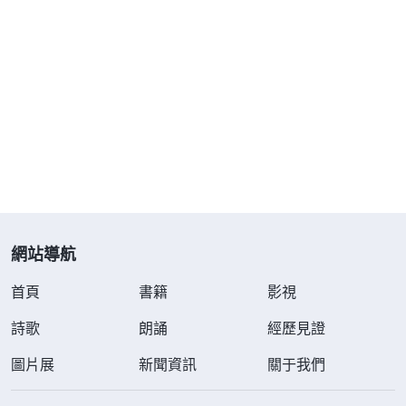
得到神的看顧與祝福，活得踏實平安。于是，我接受
了神的末世作工，有時間就和弟兄姊妹在一起聚會、
唱
詩歌
贊美神，心裏感到特别地輕鬆釋放。漸漸地，
我的腰疼病也好轉了，我知道這是神的恩待祝福，心
裏很感謝神。但因我剛信神明白真理淺，心裏還是特
别在乎錢財，工資高了我就高興，工資低了我又拼命
地加班挣錢。漸漸地，我没有時間看神的話，甚至每
周兩次的聚會時間我的心都安静不下來了，滿腦子想
網站導航
的都是怎樣多挣錢，這讓我再度活在苦惱中，不知如
何擺脱。
首頁
書籍
影視
在神的話中明白追求錢財的根源
詩歌
朗誦
經歷見證
圖片展
一次聚會時，我們讀了一段神的話：「
新聞資訊
關于我們
『有錢能
使鬼推磨』，這是撒但的哲學，在人類當中，在任何