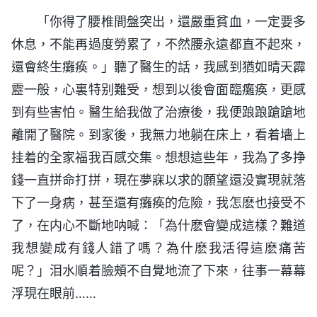
「你得了腰椎間盤突出，還嚴重貧血，一定要多
休息，不能再過度勞累了，不然腰永遠都直不起來，
還會終生癱痪。」聽了醫生的話，我感到猶如晴天霹
靂一般，心裏特别難受，想到以後會面臨癱痪，更感
到有些害怕。醫生給我做了治療後，我便踉踉蹌蹌地
離開了醫院。到家後，我無力地躺在床上，看着墻上
挂着的全家福我百感交集。想想這些年，我為了多挣
錢一直拼命打拼，現在夢寐以求的願望還没實現就落
下了一身病，甚至還有癱痪的危險，我怎麽也接受不
了，在内心不斷地呐喊：「為什麽會變成這樣？難道
我想變成有錢人錯了嗎？為什麽我活得這麽痛苦
呢？」泪水順着臉頰不自覺地流了下來，往事一幕幕
浮現在眼前……