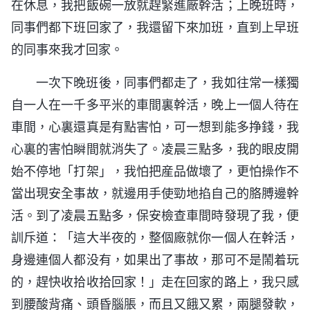
在休息，我把飯碗一放就趕緊進廠幹活；上晚班時，
同事們都下班回家了，我還留下來加班，直到上早班
的同事來我才回家。
一次下晚班後，同事們都走了，我如往常一樣獨
自一人在一千多平米的車間裏幹活，晚上一個人待在
車間，心裏還真是有點害怕，可一想到能多挣錢，我
心裏的害怕瞬間就消失了。凌晨三點多，我的眼皮開
始不停地「打架」，我怕把産品做壞了，更怕操作不
當出現安全事故，就邊用手使勁地掐自己的胳膊邊幹
活。到了凌晨五點多，保安檢查車間時發現了我，便
訓斥道：「這大半夜的，整個廠就你一個人在幹活，
身邊連個人都没有，如果出了事故，那可不是鬧着玩
的，趕快收拾收拾回家！」走在回家的路上，我只感
到腰酸背痛、頭昏腦脹，而且又餓又累，兩腿發軟，