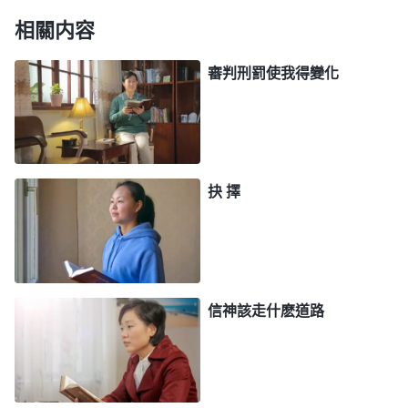
這樣，我還堅持工作，想挣更多的錢，可回到家妻子
相關内容
却總埋怨我，説我眼裏只有錢，從不關心她和孩子，
為此經常和我吵架，我感到很痛苦，但又很無奈。
審判刑罰使我得變化
想到這些，我不由得深深地嘆了口氣，又想到這
段時間腰疼得厲害，晚上睡覺都不能翻身，白天幹活
也是彎着腰，妻子一直勸我去醫院檢查，没想到今天
抉 擇
一檢查竟然是這樣的結果，我心裏感到十分痛苦、迷
茫。後來，我因為病不得不停下了工作。
神再施憐憫 迷霧消散
信神該走什麽道路
過了一段時間，我又回了趟老家，剛好遇見信神
的弟兄姊妹在我家聚會，母親便將我的苦惱説了出
來，弟兄姊妹聽後耐心地給我交通神的話。當時，弟
兄姊妹給我讀神的話：「
全能者憐憫這些受苦至深的