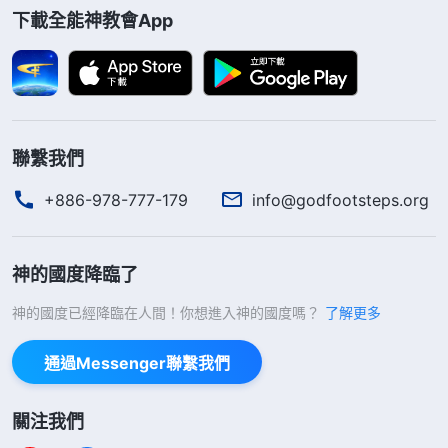
一個社會當中，這句話都很盛行，能説成是潮流，因
下載全能神教會App
為這句話灌輸在每一個人的心裏，裝在每一個人的心
裏。人從一開始不接受到人聽着習以為常，以至于當
自己接觸現實生活的時候，人逐漸默認了這句話，認
可了這句話的存在，到最後自己同意了這句話的存
聯繫我們
在……你們是不是認為在這個世界上没有錢活不下
+886-978-777-179
info@godfootsteps.org
去，没有錢日子一天也過不下去呢？
（是。）
人有多
少錢地位就多高，人有多少錢就多尊貴，没錢的人腰
神的國度降臨了
板就不硬，有錢的人地位也高了，腰板也硬了，説話
也可以大聲了，可以囂張地活着了。這句話、這個潮
神的國度已經降臨在人間！你想進入神的國度嗎？
了解更多
流帶給人的是什麽呢？好多人是不是為了挣錢不惜一
通過Messenger聯繫我們
切代價呢？好多人是不是為了得到更多的錢而失去尊
嚴、失去人格呢？更有好多的人是不是為了挣錢而失
關注我們
去了盡本分的機會，失去了跟隨神的機會呢？這些對