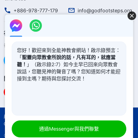
+886-978-777-179
info@godfootsteps.org
神的國度降臨了
神的國度已經降臨在人間！你想進入神的國度嗎？
了解更多
您好！歡迎來到全能神教會網站！啟示錄預言：
「
聖靈向眾教會所說的話，凡有耳的，就應當
通過Messenger聯繫我們
聽！
」（啟示錄2:7）如今主早已回來向眾教會
說話，您聽見神的聲音了嗎？您知道如何才能迎
關注我們
接到主嗎？期待與您探討交流！
嚴正聲明
使用條款
隱私權聲明
署名
Cookie聲明
通過Messenger與我們聯繫
Copyright © 2026
全能神教會
保留所有權利