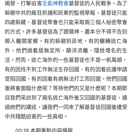
揭發、打擊迫害
全能神
教會
基督徒的人民戰争。為了
躲避中共的瘋狂抓捕和民衆的監視舉報，基督徒只能
四處躲藏，基督徒聚會也只能采取兩三個人秘密聚會
的方式。許多基督徒為了跟隨神、盡本分不得不告别
親人離開家鄉，有的躲避到异地，有的輾轉逃亡海
外，他們過着居無定所、顛沛流離、隱姓埋名的生
活。然而，逃亡海外的一些基督徒也不是一帆風順，
有的因找不到工作無法生存回國，有的因着庇護申請
受阻回國，有的因着有病無法打工而回國。他們回國
後將會面臨什麽呢？等待他們的又是什麽呢？本期節
目我們采訪到了兩名逃亡海外後又回國的基督徒，通
過她們的講述，讓我們一同來了解基督徒回國後遭受
中共殘酷迫害的一些真相。
00:18 本期重點内容播報