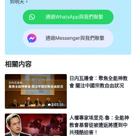
到明天。
通過WhatsApp與我們聯繫
通過Messenger與我們聯繫
相關内容
日内瓦邊會：聚焦全能神教
會 關注中國宗教自由狀况
2:05:01
人權專家埃里克·魯：全能神
教會基督徒被遣返將遭到中
共殘酷迫害！