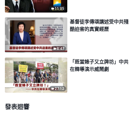
11:05
基督徒李傳頌講述受中共殘
酷迫害的真實經歷
8:47
「既當婊子又立牌坊」中共
在韓導演示威鬧劇
27:12
發表迴響