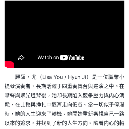
麗薩・尤（Lisa You / Hyun Ji）是一位職業小
提琴演奏者，長期活躍于四重奏舞台與巡演之中。在
掌聲與聚光燈背後，她却長期陷入競争壓力與内心消
耗，在比較與挣扎中逐漸走向低谷。當一切似乎停滯
時，她的人生迎來了轉機。她開始重新審視自己一路
以來的追求，并找到了新的人生方向。隨着内心的轉