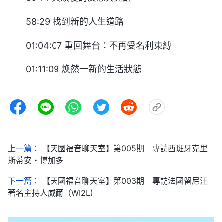
58:29 找到新的人生道路
01:04:07 重回舞台：不再受名利束縛
01:11:09 焕然一新的生活狀態
上一篇：
【天國福音聊天室】第005期 專訪西班牙克里
斯蒂安・博加多
下一篇：
【天國福音聊天室】第003期 專訪法國留尼汪
著名主持人威爾（WI2L)