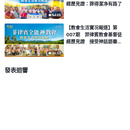
經歷見證：罪得潔净有路了
34:08
【教會生活實况報道】第
007期 菲律賓教會基督徒
經歷見證 接受神話語審判
潔净 擺脱名利地位捆綁
36:52
發表迴響