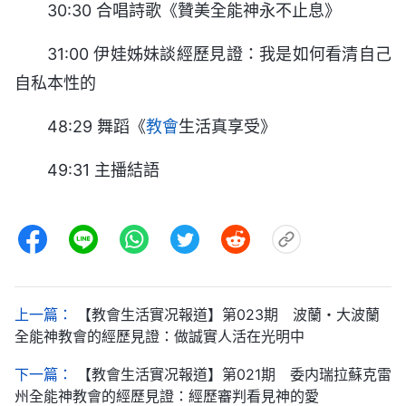
30:30 合唱詩歌《贊美全能神永不止息》
31:00 伊娃姊妹談經歷見證：我是如何看清自己
自私本性的
48:29 舞蹈《
教會
生活真享受》
49:31 主播結語
上一篇：
【教會生活實况報道】第023期 波蘭・大波蘭
全能神教會的經歷見證：做誠實人活在光明中
下一篇：
【教會生活實况報道】第021期 委内瑞拉蘇克雷
州全能神教會的經歷見證：經歷審判看見神的愛