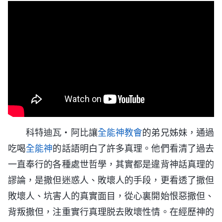
科特迪瓦・阿比讓
全能神教會
的弟兄姊妹，通過
吃喝
全能神
的話語明白了許多真理。他們看清了過去
一直奉行的各種處世哲學，其實都是違背神話真理的
謬論，是撒但迷惑人、敗壞人的手段，更看透了撒但
敗壞人、坑害人的真實面目，從心裏開始恨惡撒但、
背叛撒但，注重實行真理脱去敗壞性情。在經歷神的