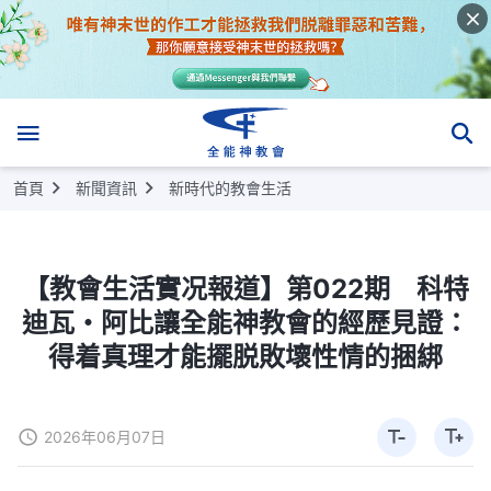
首頁
新聞資訊
新時代的教會生活
【教會生活實况報道】第022期 科特
迪瓦・阿比讓全能神教會的經歷見證：
得着真理才能擺脱敗壞性情的捆綁
2026年06月07日