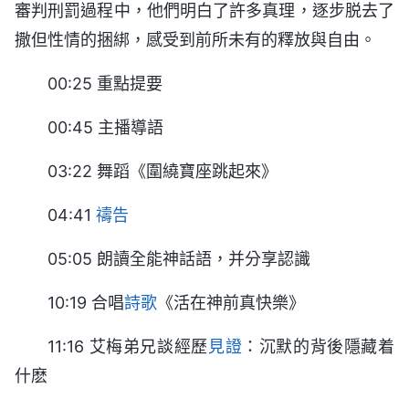
審判刑罰過程中，他們明白了許多真理，逐步脱去了
撒但性情的捆綁，感受到前所未有的釋放與自由。
00:25 重點提要
00:45 主播導語
03:22 舞蹈《圍繞寶座跳起來》
04:41
禱告
05:05 朗讀全能神話語，并分享認識
10:19 合唱
詩歌
《活在神前真快樂》
11:16 艾梅弟兄談經歷
見證
：沉默的背後隱藏着
什麽