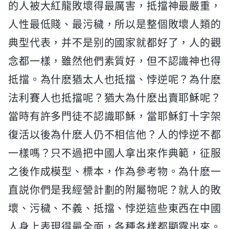
的人被大紅龍敗壞得最厲害，抵擋神最嚴重，
人性最低賤、最污穢，所以是整個敗壞人類的
典型代表，并不是别的國家就都好了，人的觀
念都一樣，雖然他們素質好，但不認識神也得
抵擋。為什麽猶太人也抵擋、悖逆呢？為什麽
法利賽人也抵擋呢？猶大為什麽出賣耶穌呢？
當時有許多門徒不認識耶穌，當耶穌釘十字架
復活以後為什麽人仍不相信他？人的悖逆不都
一樣嗎？只不過把中國人拿出來作典範，征服
之後作成模型、標本，作為參考物。為什麽一
直説你們是我經營計劃的附屬物呢？就人的敗
壞、污穢、不義、抵擋、悖逆這些東西在中國
人身上表現得最全面，各種各樣都顯露出來。