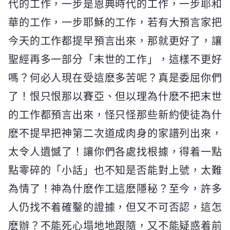
代的工作，一步是恩典時代的工作，一步耶和
華的工作，一步耶穌的工作，若有大預言家把
今天的工作都提早預言出來，那就更好了，讓
聖經再多一部分「末世的工作」，這樣不更好
嗎？何必人現在受這麽多苦呢？真是委屈你們
了！恨只恨那以賽亞、但以理為什麽不把末世
的工作都預言出來，怪只怪那些新約使徒為什
麽不提早把神第二次道成肉身的家譜列出來，
太令人遺憾了！讓你們各處找根據，得着一點
點零碎的「小話」也不知是否能對上號，太難
為情了！神為什麽作工這麽隱秘？至今，許多
人仍找不着確鑿的證據，但又不可否認，這怎
麽辦？不能死心塌地地跟隨，又不能疑惑着前