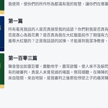
我使用，使你們的所作所為都滿有我的智慧，讓你們在哪
的最終目標。我兒！應體貼我的心意，不要讓我手把…
第一篇
所有看見我話的人是否真接受我的話語？你們對我是否真
否是真心為我花費？是否真為我在大紅龍面前作了剛强有
羞辱大紅龍的？正是我話語的試煉，才能達到我潔净教會
我不這樣作工，能有誰認識我呢？有誰能從我的話中…
第一百零三篇
聲音發出如雷巨響，震動地宇，震耳欲聾，使人來不及躲
有的被審判，真是人未曾見過的場面。側耳細聽，在陣陣
來自陰間、來自地獄，是我審判之後那些悖逆之子的痛哭
的，都受到了我嚴厲的審判，受到了我烈怒的咒詛。…