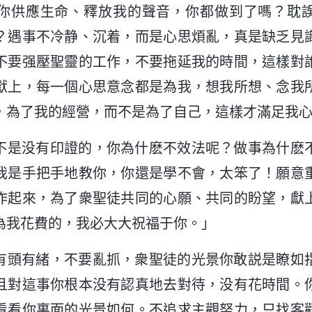
你供應生命、釋放我的聲音，你都做到了嗎？耽
？遇事不冷静、沉着，而是心思煩亂，真是缺乏見
不要强壓聖靈的工作，不要拖延我的時間，這樣對
獻上，每一個心思意念都是為我，想我所想、念我
，為了我的經營，而不是為了自己，這樣才滿足我
不是没有印證的，你為什麽不效法呢？做事為什麽
我是手把手地教你，你還是學不會，太笨了！願意
作起來，為了衆聖徒共同的心願、共同的盼望，獻
為我花費的，我必大大祝福于你。」
有頭有緒，不要亂抓，衆聖徒的光景你敢説是瞭如
且對這事你根本没有認真地去對待，没有花時間。
看看你裏面的光景如何。不追求主觀努力，只找客