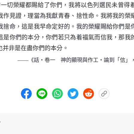
的一切榮耀都賜給了你們，我將以色列選民未曾得
我作見證，理當為我獻青春、捨性命。我將我的榮
我捨命，這是我早命定好的。我的榮耀賜給你們是
這是你們的本分，你們若只為着福氣而信我，那我
也并非是在盡你們的本分。
——《話・卷一 神的顯現與作工・論到「信」
心