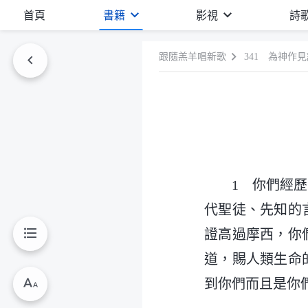
首頁
書籍
影視
詩
跟隨羔羊唱新歌
341 為神作
1 你們經
代聖徒、先知的
證高過摩西，你
道，賜人類生命
到你們而且是你