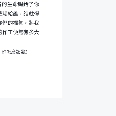
着的生命賜給了你
耀賜給誰，誰就得
你們的福氣，將我
的作工便無有多大
，你怎麽認識》