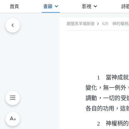
首頁
書籍
影視
詩
跟隨羔羊唱新歌
629 神的權
1 當神成
變化，無一例外
調動，一切的受
各自的功用，這
2 神權柄