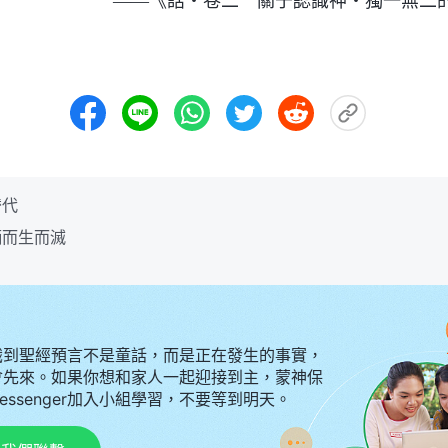
——《話・卷二 關于認識神・獨一無二
替代
柄而生而滅
識到聖經預言不是童話，而是正在發生的事實，
會先來。如果你想和家人一起迎接到主，蒙神保
Messenger加入小組學習，不要等到明天。