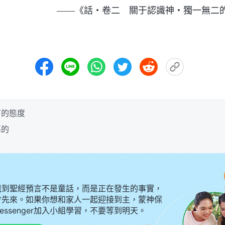
——《話・卷二 關于認識神・獨一無二
有的態度
惡的
識到聖經預言不是童話，而是正在發生的事實，
會先來。如果你想和家人一起迎接到主，蒙神保
Messenger加入小組學習，不要等到明天。