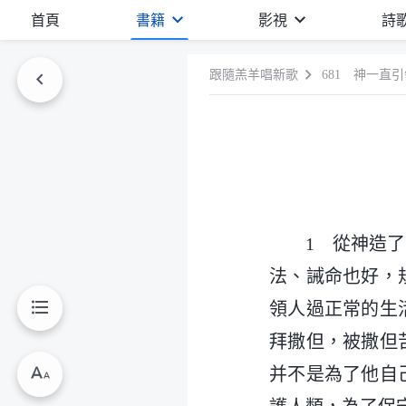
首頁
書籍
影視
詩
跟隨羔羊唱新歌
681 神一直
1 從神造
法、誡命也好，
領人過正常的生
拜撒但，被撒但
并不是為了他自