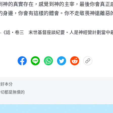
到神的真實存在，感覺到神的主宰，最後你會真正
的身邊，你會有這樣的體會。你不走敬畏神遠離惡
—《話・卷三 末世基督座談紀要・人是神經營計劃當中
盡好本分
一切都是無償的