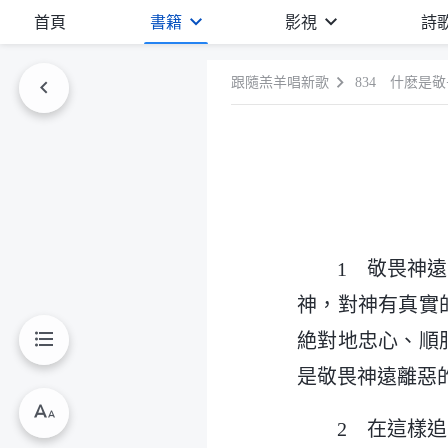
首頁
書籍
影視
詩
跟隨羔羊唱新歌
834 什麽是
1 敬畏神
神，對神有真實
絶對地忠心、順
是敬畏神遠離惡
2 在這樣