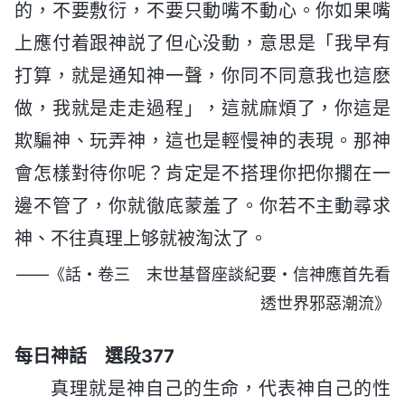
的，不要敷衍，不要只動嘴不動心。你如果嘴
上應付着跟神説了但心没動，意思是「我早有
打算，就是通知神一聲，你同不同意我也這麽
做，我就是走走過程」，這就麻煩了，你這是
欺騙神、玩弄神，這也是輕慢神的表現。那神
會怎樣對待你呢？肯定是不搭理你把你擱在一
邊不管了，你就徹底蒙羞了。你若不主動尋求
神、不往真理上够就被淘汰了。
——《話・卷三 末世基督座談紀要・信神應首先看
透世界邪惡潮流》
每日神話 選段377
真理就是神自己的生命，代表神自己的性