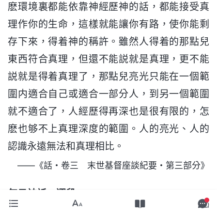
麽環境裏都能依靠神經歷神的話，都能接受真
理作你的生命，這樣就能讓你有路，使你能剩
存下來，得着神的稱許。雖然人得着的那點兒
東西符合真理，但還不能説就是真理，更不能
説就是得着真理了，那點兒亮光只能在一個範
圍内適合自己或適合一部分人，到另一個範圍
就不適合了，人經歷得再深也是很有限的，怎
麽也够不上真理深度的範圍。人的亮光、人的
認識永遠無法和真理相比。
——《話・卷三 末世基督座談紀要・第三部分》
每日神話 選段378
要想實行真理，要想明白真理，首先你得