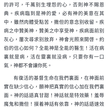
的許可，千萬别生埋怨的心，否則神不賜恩
典。疾病臨到是神的愛，必有神的美意在其
中，雖然肉體受點苦，撒但的意念别收留。疾
病之中贊美神，贊美之中享受神，疾病面前别
灰心，屢次尋求别放弃，神會光照來開啓。約
伯的信心如何？全能神是全能的醫生！活在病
裏就是病，活在靈裏就没病，只要你有一口
氣，神都不會讓你死。
有復活的基督生命在我們裏面，在神面前
實在缺少信心，願神把真實的信心加在我們裏
面。神的話語真甘甜！神話就是特效藥！羞辱
魔鬼和撒但！摸着神話有依靠，神的話語速效