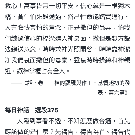
救心！萬事皆無一切平安。信心就是一根獨木
橋，貪生怕死難通過，豁出性命能踏實通行。
人有膽怯害怕的意念，正是撒但的愚弄，怕我
們越過信心的橋梁進入神裏面。撒但是想方設
法總送意念，時時求神光照開啓，時時靠神潔
净我們裏面撒但的毒素，靈裏時時操練和神親
近，讓神掌權占有全人。
——《話・卷一 神的顯現與作工・基督起初的發
表・第六篇》
每日神話 選段375
人臨到事看不透，不知怎麽做合適，首先
應該做的是什麽？先禱告，禱告為首。禱告代