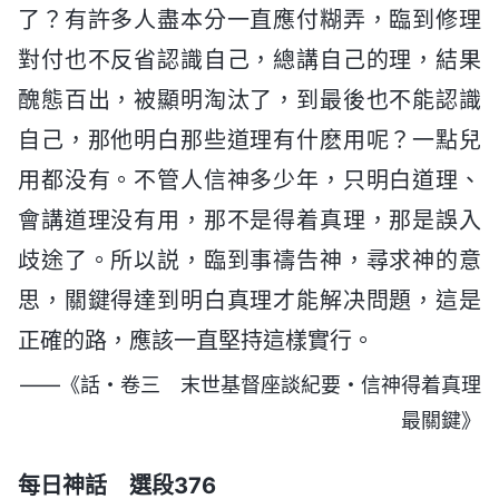
了？有許多人盡本分一直應付糊弄，臨到修理
對付也不反省認識自己，總講自己的理，結果
醜態百出，被顯明淘汰了，到最後也不能認識
自己，那他明白那些道理有什麽用呢？一點兒
用都没有。不管人信神多少年，只明白道理、
會講道理没有用，那不是得着真理，那是誤入
歧途了。所以説，臨到事禱告神，尋求神的意
思，關鍵得達到明白真理才能解决問題，這是
正確的路，應該一直堅持這樣實行。
——《話・卷三 末世基督座談紀要・信神得着真理
最關鍵》
每日神話 選段376