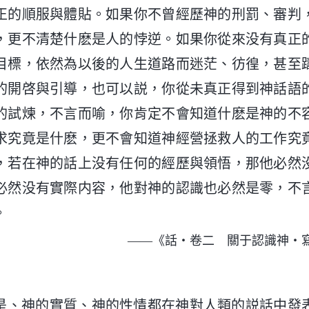
正的順服與體貼。如果你不曾經歷神的刑罰、審判
，更不清楚什麽是人的悖逆。如果你從來没有真正
目標，依然為以後的人生道路而迷茫、彷徨，甚至
的開啓與引導，也可以説，你從未真正得到神話語
的試煉，不言而喻，你肯定不會知道什麽是神的不
求究竟是什麽，更不會知道神經營拯救人的工作究
，若在神的話上没有任何的經歷與領悟，那他必然
必然没有實際内容，他對神的認識也必然是零，不
。
——《話・卷二 關于認識神・
是、神的實質、神的性情都在神對人類的説話中發