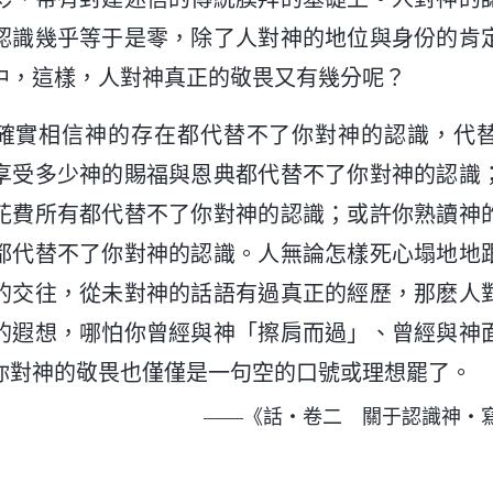
認識幾乎等于是零，除了人對神的地位與身份的肯
中，這樣，人對神真正的敬畏又有幾分呢？
確實相信神的存在都代替不了你對神的認識，代
享受多少神的賜福與恩典都代替不了你對神的認識
花費所有都代替不了你對神的認識；或許你熟讀神
都代替不了你對神的認識。人無論怎樣死心塌地地
的交往，從未對神的話語有過真正的經歷，那麽人
的遐想，哪怕你曾經與神「擦肩而過」、曾經與神
你對神的敬畏也僅僅是一句空的口號或理想罷了。
——《話・卷二 關于認識神・