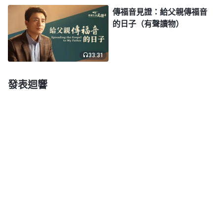
提到，他不僅不是根據聖經作，他又帶出了更新的
傳福音見證：給父親傳福音
路，作更新的工作。他從不參考聖經來傳道，他醫病
的日子（有聲讀物）
趕鬼的异能在律法時代從未有人能作，他的工作、他
的教訓、他説話的權柄與能力也是在律法時代無人能
33:31
達到的，他只是作他更新的工作，儘管有許多人用聖
經來定他的罪，以至于用舊約聖經來將他釘在了十字
發表迴響
架上，但他的工作却超乎聖經舊約，若不是這樣，人
又怎麽能把他釘在十字架上呢？還不都是因為他的教
訓、他醫病趕鬼的能力在舊約裏從未有過記載
嗎？……在人看他作工没有一點根據，而且有許多不
符合聖經的記載，這不都是人的錯謬嗎？神作工還用
套規條嗎？神作工還得根據先知的預言嗎？到底聖經
大還是神大？為什麽神作工非得根據聖經呢？難道神
自己就没有任何權利來超脱聖經嗎？神就不能離開聖