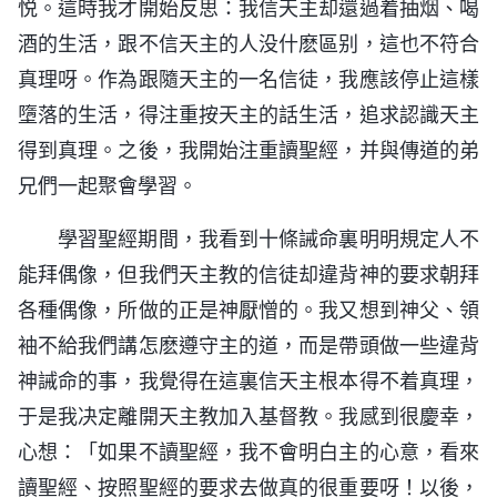
悦。這時我才開始反思：我信天主却還過着抽烟、喝
酒的生活，跟不信天主的人没什麽區别，這也不符合
真理呀。作為跟隨天主的一名信徒，我應該停止這樣
墮落的生活，得注重按天主的話生活，追求認識天主
得到真理。之後，我開始注重讀聖經，并與傳道的弟
兄們一起聚會學習。
學習聖經期間，我看到十條誡命裏明明規定人不
能拜偶像，但我們天主教的信徒却違背神的要求朝拜
各種偶像，所做的正是神厭憎的。我又想到神父、領
袖不給我們講怎麽遵守主的道，而是帶頭做一些違背
神誡命的事，我覺得在這裏信天主根本得不着真理，
于是我决定離開天主教加入基督教。我感到很慶幸，
心想：「如果不讀聖經，我不會明白主的心意，看來
讀聖經、按照聖經的要求去做真的很重要呀！以後，