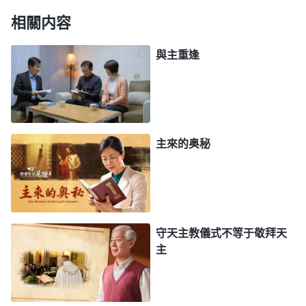
下來才産生的。最初的聖經只是舊約聖經，主耶穌的
相關内容
作工與説話都超出了舊約聖經，如果按『超出聖經就
與主重逢
是异端』説法，那我們豈不把主耶穌給定罪了嗎？弟
兄姊妹，從這些事實當中我們可以看到，『聖經之外
再没有神的作工、説話，超出聖經的就是异端』這種
説法是没有根據的。」
主來的奥秘
接着，
全能神
教會的郭弟兄讀了一段全能神的
話：「
在耶穌時代，耶穌按照當時聖靈在他身上所作
的工作來帶領那些猶太人，帶領所有跟隨他的那些
人，他所作的并不以聖經為根據，而是按着他的工作
守天主教儀式不等于敬拜天
來説話，他不管聖經如何説，也不在聖經裏找路來帶
主
領跟隨他的人。他剛開始作工就是傳悔改的道，而
『悔改』這兩個字眼在舊約那麽多預言裏根本提都没