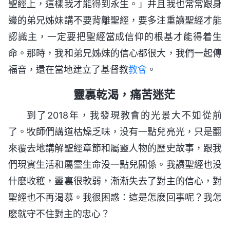
聖經上，這樣我才能得到永生。」并且我也常常跟身
邊的弟兄姊妹講不要背離聖經，要多注重讀聖經才能
認識主，一定要把聖經當成信仰的根基才能得着生
命。那時，我和弟兄姊妹的信心都很大，我們一起傳
福音，還在當地建立了基督教
教會
。
靈裏乾渴，痛苦迷茫
到了2018年，我發現教會的光景大不如從前
了。牧師們講道枯燥乏味，没有一點兒亮光，只是翻
來覆去地講解聖經章節和屬靈人物的歷史故事，跟我
們現實生活和屬靈生命没一點兒關係。我讀聖經也没
什麽收穫，靈裏很軟弱，漸漸失去了對主的信心，對
聖經也不再渴慕。我很困惑：這是怎麽回事呢？我怎
麽就守不住對主的忠心？