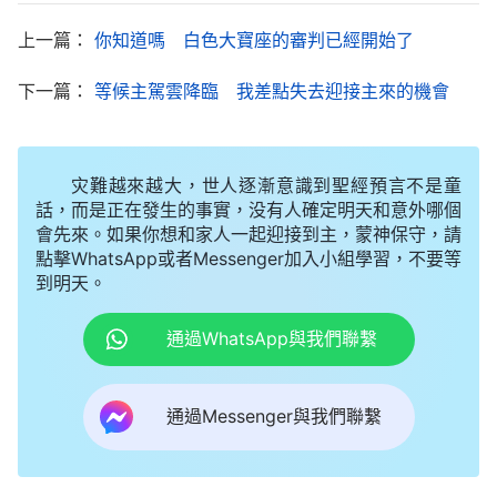
上一篇：
你知道嗎 白色大寶座的審判已經開始了
全能神教會
的申弟兄交通道：「弟兄姊妹，了解
下一篇：
等候主駕雲降臨 我差點失去迎接主來的機會
聖經的人都知道，聖經在編輯成書的過程中，因着當
時編輯人員的争執和遺漏，有一部分先知所傳達的神
的話并没有全部收録到舊約聖經裏，這是公認的事
灾難越來越大，世人逐漸意識到聖經預言不是童
實，怎麽能説聖經之外就没有神的作工、説話呢？難
話，而是正在發生的事實，没有人確定明天和意外哪個
道那些漏掉的先知的預言就不是神的話嗎？就是新約
會先來。如果你想和家人一起迎接到主，蒙神保守，請
點擊WhatsApp或者Messenger加入小組學習，不要等
裏主耶穌也不止説過這些話。約翰福音21章25節
到明天。
説：『耶穌所行的事還有許多，若是一一地都寫出
通過WhatsApp與我們聯繫
來，我想，所寫的書就是世界也容不下了。』這就證
實了主耶穌的作工、説話也没有完全記載在新約聖經
裏，所以説，『聖經以外再也没有神的作工、説話
通過Messenger與我們聯繫
了』這不符合事實。弟兄姊妹，我們還應知道，無論
是舊約還是新約都是在神作完一步工作之後由人記載