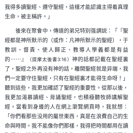
我得多讀聖經、遵守聖經，這樣才能認識主得着真理
生命，被主稱許。」
後來在聚會中，傳道的弟兄特别强調説：「『聖
經都是神所默示的（或作：凡神所默示的聖經），于
教訓、督責、使人歸正、教導人學義都是有益
的⋯⋯』
神的話都記載在聖經裏
（提摩太後書3:16）
了，聖經之外再没有神的話，離開聖經就是异端，我
們一定要守住聖經，只有在聖經裏才能得生命呀！」
聽到這些，我更加確認了聖經的重要性。從那以後，
我更加渴慕讀經、背誦聖經，也積極聽牧師講解聖
經。當看到身邊的人在網上瀏覽網頁時，我就想：
「你們看那些没用的屬世東西，真是在浪費自己的生
命與時間。我不能像你們那樣，我得把時間都用在讀