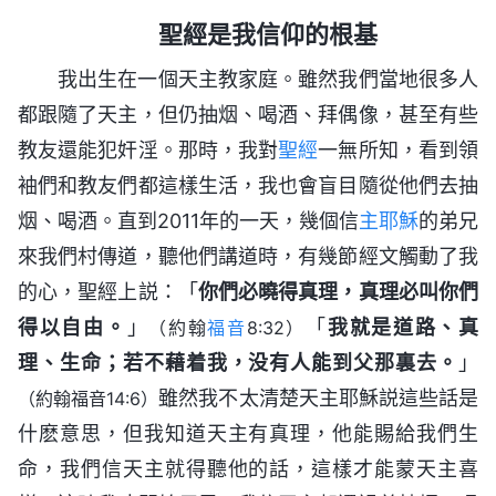
聖經是我信仰的根基
我出生在一個天主教家庭。雖然我們當地很多人
都跟隨了天主，但仍抽烟、喝酒、拜偶像，甚至有些
教友還能犯奸淫。那時，我對
聖經
一無所知，看到領
袖們和教友們都這樣生活，我也會盲目隨從他們去抽
烟、喝酒。直到2011年的一天，幾個信
主耶穌
的弟兄
來我們村傳道，聽他們講道時，有幾節經文觸動了我
的心，聖經上説：「
你們必曉得真理，真理必叫你們
得以自由。
」
「
我就是道路、真
（約翰
福音
8:32）
理、生命；若不藉着我，没有人能到父那裏去。
」
雖然我不太清楚天主耶穌説這些話是
（約翰福音14:6）
什麽意思，但我知道天主有真理，他能賜給我們生
命，我們信天主就得聽他的話，這樣才能蒙天主喜