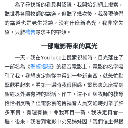
為了尋找新的看見與認識，我開始到網上搜索，
聽世界各國牧師的講道。但聽了幾次後，我發現他們
的講道也是老生常談，没有什麽新亮光，我非常失
望，只能
禱告
尋求主的帶領。
一部電影帶來的真光
一天，我在YouTube上搜索視頻時，目光落在了
一部名為《
聖經揭秘
》的福音電影上，電影的名字吸
引了我，我想肯定能從中得到一些新東西，就急忙點
擊觀看起來。看第一遍時我很困惑，電影裏怎麽提到
聖經以外還有神的説話、作工，這不正與牧師的教導
恰恰相反嗎？但電影裏的傳福音人員交通時列舉了許
多事實，有理有據，令我耳目一新，我决定再看一
遍。後來，我看到電影中弟兄姊妹因「我們信主得根