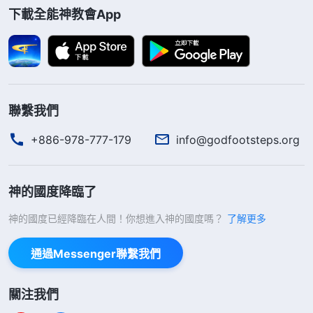
話、作工，離開聖經就是异端』這種説法不成立。」
下載全能神教會App
後來，我又聽到郭弟兄交通説：「聖經中所記載
的内容都是有限的，舊約聖經只記載了耶和華神的作
工，新約聖經只記載了主耶穌的作工，而神末世的作
聯繫我們
工在聖經裏只有預言，詳細的内容并没有記載在聖經
當中，因為神在末世是作審判的工作，是在聖經以外
+886-978-777-179
info@godfootsteps.org
的新的工作。神是真理的發表者，更是宇宙萬物的主
宰者，他的豐富取之不盡、用之不完，他是任何一個
神的國度降臨了
受造之物所不能測透的，所以説，就聖經當中的這些
神的國度已經降臨在人間！你想進入神的國度嗎？
了解更多
内容并不能把神的作為都説透。我們來看一段全能神
的話吧。全能神説：『
聖經所記載的都是有限的那些
通過Messenger聯繫我們
東西，并不能代表神的全部作工。四福音一共還没有
一百章，什麽咒詛無花果樹、彼得三次不認主、耶穌
關注我們