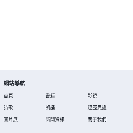
經另外作工嗎？為什麽耶穌與他的門徒不守安息日
呢？若説他按照安息日、按照舊約那些誡命實行，他
為什麽來了不守安息日，但洗脚、蒙頭，還掰餅、喝
酒呢？這些不都是舊約没有的誡命嗎？他要是按照舊
約，為什麽打破這些規條呢？你該知道，先有神還是
先有聖經！他能是安息日的主就不能是聖經的主
嗎？
」
《話・卷一 神的顯現與作工・聖經的説法 一》
申弟兄交通説：「多年以來我們都認為離開聖經
就是异端，今天看了全能神的話我們明白了，神作工
網站導航
從不根據聖經，也不參考聖經，更不在聖經裏找路來
首頁
書籍
影視
帶領跟隨他的人，而是賜給人更新的路，作更新的工
詩歌
朗誦
經歷見證
作。神是萬物的主宰，他不僅是安息日的主，更是聖
圖片展
新聞資訊
關于我們
經的主，神有權力作他自己的工作，按照人類的需要
作更新的工作。所以，『聖經之外再也没有神的説