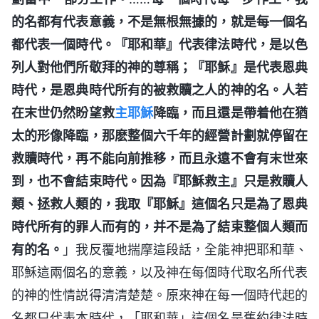
的名都有代表意義，不是無根無據的，就是每一個名
都代表一個時代。『耶和華』代表律法時代，是以色
列人對他們所敬拜的神的尊稱；『耶穌』是代表恩典
時代，是恩典時代所有的被救贖之人的神的名。人若
在末世仍然盼望救
主耶穌
降臨，而且還是帶着他在猶
太的形像降臨，那麽整個六千年的經營計劃就停留在
救贖時代，再不能向前推移，而且永遠不會有末世來
到，也不會結束時代。因為『耶穌救主』只是救贖人
類、拯救人類的，我取『耶穌』這個名只是為了恩典
時代所有的罪人而有的，并不是為了結束整個人類而
有的名。
」我反覆地揣摩這段話，全能神把耶和華、
耶穌這兩個名的意義，以及神在每個時代取名所代表
的神的性情説得清清楚楚。原來神在每一個時代起的
名都只代表本時代，「耶和華」這個名是舊約律法時