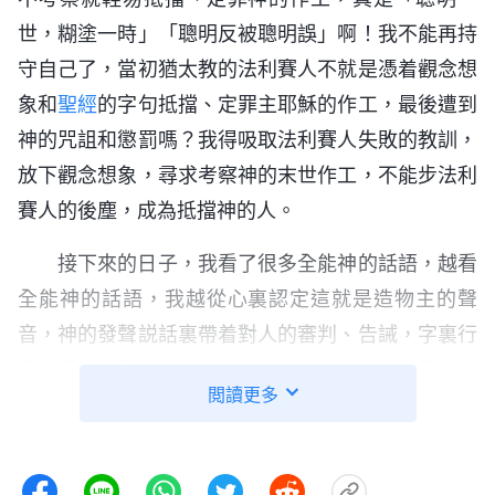
世，糊塗一時」「聰明反被聰明誤」啊！我不能再持
守自己了，當初猶太教的法利賽人不就是憑着觀念想
象和
聖經
的字句抵擋、定罪主耶穌的作工，最後遭到
神的咒詛和懲罰嗎？我得吸取法利賽人失敗的教訓，
放下觀念想象，尋求考察神的末世作工，不能步法利
賽人的後塵，成為抵擋神的人。
接下來的日子，我看了很多全能神的話語，越看
全能神的話語，我越從心裏認定這就是造物主的聲
音，神的發聲説話裏帶着對人的審判、告誡，字裏行
間流露出神聖潔、不可觸犯的性情，使人不由得心生
閲讀更多
敬畏。我不禁回想起自己不僅不尋求、考察神的末世
作工，還一直極力攔阻妻子信神，這不是在抵擋神
嗎？想到這些，我心裏就像扎着一根刺一樣，特别痛