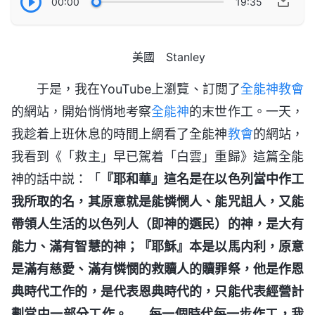
00:00
19:35
美國 Stanley
于是，我在YouTube上瀏覽、訂閲了
全能神教會
的網站，開始悄悄地考察
全能神
的末世作工。一天，
我趁着上班休息的時間上網看了全能神
教會
的網站，
我看到《「救主」早已駕着「白雲」重歸》這篇全能
神的話中説：「
『耶和華』這名是在以色列當中作工
我所取的名，其原意就是能憐憫人、能咒詛人，又能
帶領人生活的以色列人（即神的選民）的神，是大有
能力、滿有智慧的神；『耶穌』本是以馬内利，原意
是滿有慈愛、滿有憐憫的救贖人的贖罪祭，他是作恩
典時代工作的，是代表恩典時代的，只能代表經營計
劃當中一部分工作。
……
每一個時代每一步作工，我