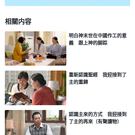
待了我，藉着話語開啓、引導我，讓我聽到了神的聲
音，使我的心得以苏醒。想想自己的所作所為真的不
相關内容
配神花費這麽大的心血代價來拯救我！不行，我不能
再辜負神了，我得趕緊接受全能神的末世作工，可是
明白神末世在中國作工的意
如果我低頭認錯，妻子會怎麽看我呀？那段時間我心
義 跟上神的脚踪
裏在極力地争戰着，我很想跟妻子説我要接受全能神
的末世作工，但又開不了口。
重新認識聖經 我迎接到了
後來，妻子每次聚會回來，我都會問她：「你們
主的重歸
今天聚會交通的什麽呀？」一次我問完後，妻子不解
地看了我一眼説：「你又不信，問這幹什麽？我們每
次聚會就是交通神的話和自己的經歷認識。」再次她
認識主來的方式 我迎接到
聚會回來，我又問：「今天又去聚會了？你們聚會交
了主的再來（有聲讀物）
通什麽呢？」妻子好像隱約發現了我的變化，説：
「哎，你總問我聚會的情况，你是不是也想聽聽啊？