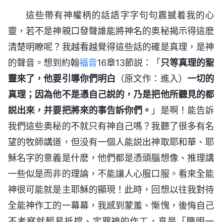
這些帶有神權柄的話語字字句句震撼着我的心
靈，若不是神親口發聲誰能將神名的奥秘揭示得這麽
清楚明瞭呢？我越看越覺得這些話的確是真理，是神
的聲音。想到約翰
福音
16章13節説：「
只等真理的聖
靈來了，他要引導你們明白
（原文作：進入）
一切的
真理；因為他不是憑自己説的，乃是把他所聽見的都
説出來，并要把將來的事告訴你們。
」是啊！能告訴
我們這些奥秘的不就只有神自己嗎？我聽了很多有名
望的牧師講道，但没有一個人能説出神取耶和華、耶
穌名字的意義是什麽，他們都是憑頭腦想像、推理講
一些似是而非的理論，不能讓人心服口服。看來全能
神很可能就是主耶穌的顯現！此時，回想以往我對待
全能神作工的一幕幕，我感到蒙羞、慚愧，後悔自己
不考察就輕易抵擋、定罪神的作工，真是「聰明一