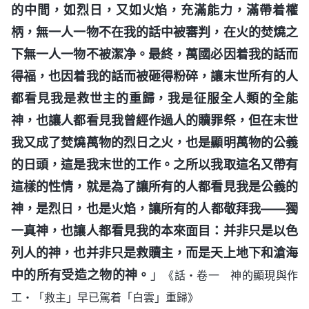
的中間，如烈日，又如火焰，充滿能力，滿帶着權
柄，無一人一物不在我的話中被審判，在火的焚燒之
下無一人一物不被潔净。最終，萬國必因着我的話而
得福，也因着我的話而被砸得粉碎，讓末世所有的人
都看見我是救世主的重歸，我是征服全人類的全能
神，也讓人都看見我曾經作過人的贖罪祭，但在末世
我又成了焚燒萬物的烈日之火，也是顯明萬物的公義
的日頭，這是我末世的工作。之所以我取這名又帶有
這樣的性情，就是為了讓所有的人都看見我是公義的
神，是烈日，也是火焰，讓所有的人都敬拜我——獨
一真神，也讓人都看見我的本來面目：并非只是以色
列人的神，也并非只是救贖主，而是天上地下和滄海
中的所有受造之物的神。
」
《話・卷一 神的顯現與作
工・「救主」早已駕着「白雲」重歸》