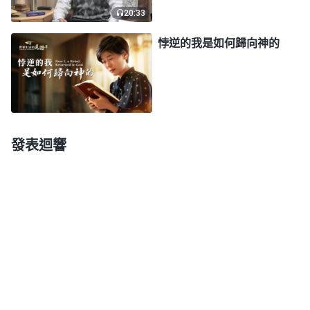
20:33
要不我讓全能神教會的弟兄姊妹來跟你談談吧？」我
其實就想聽她説這句話，但又有些不好意思地説：
悖逆的我是如何歸向神的
「那也行吧。」之後，全能神教會的弟兄姊妹來跟我
見證
了神的末世作工，慢慢地，我也開始正常參加聚
會了。
一天，我們聚會時，讀了兩段神的話：「
有人説
發表迴響
神的名不變，那為什麽耶和華的名又變成耶穌呢？説
彌賽亞要來，怎麽來了一個名叫耶穌的呢？這神的名
怎麽會變呢？這些不是早已作過的工作嗎？難道神今
天就不能作更新的工作了嗎？昨天的工作都可更换，
『耶和華』的工作可由『耶穌』來接續，『耶穌』的
工作就不能再有另外的工作來接替嗎？『耶和華』的
名可變為『耶穌』，『耶穌』的名不也可以更换嗎？