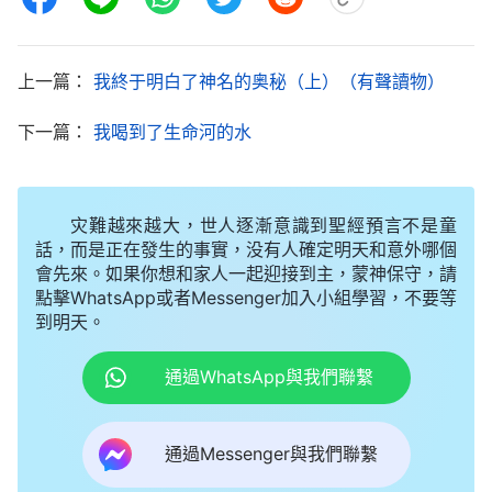
苦難受，甚至感覺害怕、恐懼。此時我懊悔萬分，在
心裏默默向神懺悔、認罪，求神饒恕。之後只要一有
上一篇：
我終于明白了神名的奥秘（上）（有聲讀物）
空我就偷着看全能神的話語和全能神教會的福音電
影，特别是《敬虔的奥秘》《敬虔的奥秘（續）》
下一篇：
我喝到了生命河的水
《信神》等幾部電影很觸動我的心，那些真實的經
歷，感人的畫面，清晰透亮的真理辯論，使我更加確
灾難越來越大，世人逐漸意識到聖經預言不是童
定全能神就是主耶穌的顯現！主耶穌真的回來了，就
話，而是正在發生的事實，没有人確定明天和意外哪個
是全能神！我想參加聚會，但却放不下臉面告訴妻子
會先來。如果你想和家人一起迎接到主，蒙神保守，請
自己的想法。想想那段時間自己攔阻妻子接受神作工
點擊WhatsApp或者Messenger加入小組學習，不要等
到明天。
的所作所為，我真恨不得打自己的臉，妻子的堅持是
對的！没想到我的文化比她高，見識比她廣，但在信
通過WhatsApp與我們聯繫
神的事上却不如她聰明，神的作工真是顯明人呀！
唉！没想到這一年多來我表面上是跟妻子較勁，實際
通過Messenger與我們聯繫
上却是在抵擋神，我真是太狂妄了！但神却寬容、恩