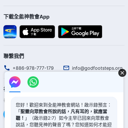
一點，這樣，就耶穌一個名能把神自己代替了嗎？來
下載全能神教會App
到末世，雖然仍是他作工，但是他的名得换一换，因
為時代不一樣了。
」
《話・卷一 神的顯現與作工・作
工异象 三》
弟兄姊妹交通説：「神原本没有名字，是因着工
聯繫我們
作需要而取了不同的名字。神在每一個時代取的名字
都相當有意義，每個名字都代表了神一個時代的工
+886-978-777-179
info@godfootsteps.org
作，代表神在本時代發表的性情，神以名來更换時
代，以名來代表時代。但不管神的名字怎麽變，神拯
神的國度降臨了
救人類的心意不變，神公義聖潔的實質、神的所有所
神的國度已經降臨在人間！你想進入神的國度嗎？
了解更多
是不變。律法時代，神以『耶和華』這名作了律法時
您好！歡迎來到全能神教會網站！啟示錄預言：
「
聖靈向眾教會所說的話，凡有耳的，就應當
代的工作，頒布了律法誡命，帶領初生的人類在地上
通過Messenger聯繫我們
聽！
」（啟示錄2:7）如今主早已回來向眾教會
生活，要求人嚴格遵守律法，學會敬拜神，尊神為
說話，您聽見神的聲音了嗎？您知道如何才能迎