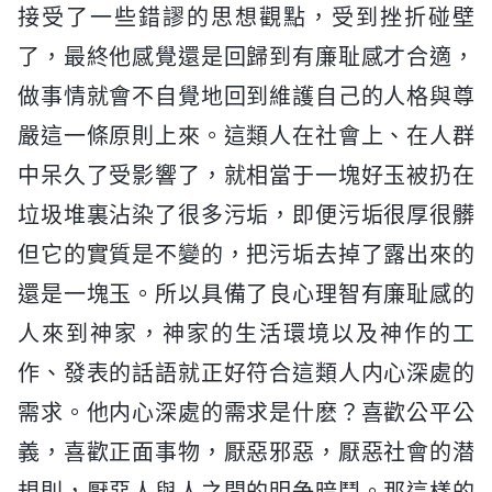
接受了一些錯謬的思想觀點，受到挫折碰壁
了，最終他感覺還是回歸到有廉耻感才合適，
做事情就會不自覺地回到維護自己的人格與尊
嚴這一條原則上來。這類人在社會上、在人群
中呆久了受影響了，就相當于一塊好玉被扔在
垃圾堆裏沾染了很多污垢，即便污垢很厚很髒
但它的實質是不變的，把污垢去掉了露出來的
還是一塊玉。所以具備了良心理智有廉耻感的
人來到神家，神家的生活環境以及神作的工
作、發表的話語就正好符合這類人内心深處的
需求。他内心深處的需求是什麽？喜歡公平公
義，喜歡正面事物，厭惡邪惡，厭惡社會的潜
規則，厭惡人與人之間的明争暗鬥。那這樣的