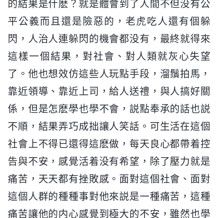
的結果是什麽？就是體會到了人間不但没有公
平公義而且還是險惡的，老虎吃人還有個躲
閃，人治人連躲閃的機會都没有，最終就得來
這樣一個結果，對社會、對人類就灰心失望
了。他也想效仿這些人玩點手段，溜鬚拍馬，
靠近領導、靠近上司，給人送禮，與人搞好關
係，但是怎麽學也學不會，説點奉承的話也説
不順，結果弄巧成拙讓人笑話。可生活在這個
社會上不得已還得這麽做，每天良心都帶着控
告與不安，感覺活着没有希望，除了壓力就是
痛苦，天天都有挫敗感。面對這個社會、面對
這個人群的種種事對他來説是一種痛苦，這種
痛苦讓他的内心感覺到極大的不安，雖然也學