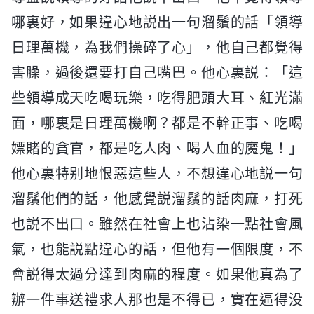
哪裏好，如果違心地説出一句溜鬚的話「領導
日理萬機，為我們操碎了心」，他自己都覺得
害臊，過後還要打自己嘴巴。他心裏説：「這
些領導成天吃喝玩樂，吃得肥頭大耳、紅光滿
面，哪裏是日理萬機啊？都是不幹正事、吃喝
嫖賭的貪官，都是吃人肉、喝人血的魔鬼！」
他心裏特别地恨惡這些人，不想違心地説一句
溜鬚他們的話，他感覺説溜鬚的話肉麻，打死
也説不出口。雖然在社會上也沾染一點社會風
氣，也能説點違心的話，但他有一個限度，不
會説得太過分達到肉麻的程度。如果他真為了
辦一件事送禮求人那也是不得已，實在逼得没