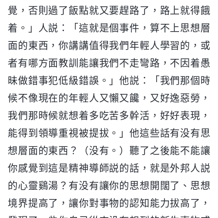
覺，否則過了飯點就又要趕路了，路上就得餓
着。」人説：「這就是個事件，算不上思想層
面的東西，你講講值得我們年輕人學習的，或
者有哪方面教訓能讓我們不走彎路，不因着愚
昧做錯事犯低級錯誤。」他説：「我們那個時
候不像現在的年輕人又懶又饞，又好逸惡勞，
我們那時候就想着多吃苦多幹活，好好表現，
能得到領導重視被提拔。」他這些話有没有思
想層面的東西？（没有。）聽了之後能不能讓
你感覺到這是精神導師説的話，就是外邦人説
的心靈鷄湯？有没有讓你的思想開闊了、思想
境界提高了，讓你對事物的認知能力拔高了，