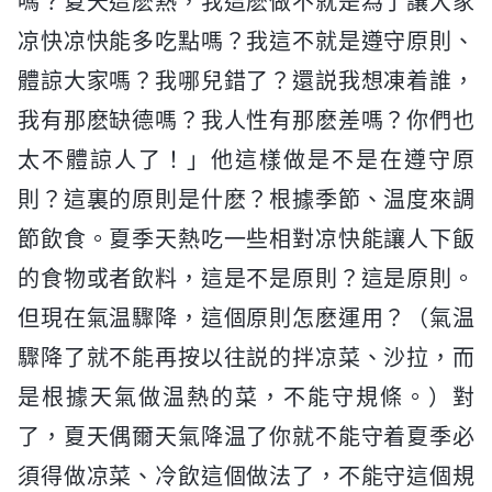
嗎？夏天這麽熱，我這麽做不就是為了讓大家
凉快凉快能多吃點嗎？我這不就是遵守原則、
體諒大家嗎？我哪兒錯了？還説我想凍着誰，
我有那麽缺德嗎？我人性有那麽差嗎？你們也
太不體諒人了！」他這樣做是不是在遵守原
則？這裏的原則是什麽？根據季節、温度來調
節飲食。夏季天熱吃一些相對凉快能讓人下飯
的食物或者飲料，這是不是原則？這是原則。
但現在氣温驟降，這個原則怎麽運用？（氣温
驟降了就不能再按以往説的拌凉菜、沙拉，而
是根據天氣做温熱的菜，不能守規條。）對
了，夏天偶爾天氣降温了你就不能守着夏季必
須得做凉菜、冷飲這個做法了，不能守這個規