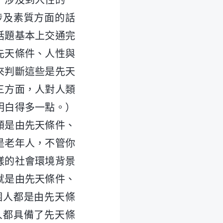
涉及素質方面的話
話題基本上交通完
先天條件、人性與
來判斷這些是先天
三方面，人對人類
明白得多一點。）
類是由先天條件、
是老年人，不管你
樣的社會環境背景
就是由先天條件、
個人都是由先天條
人都具備了先天條