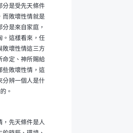
部分是受先天條件
，而敗壞性情就是
部分是來自家庭，
陶。這樣看來，任
與敗壞性情這三方
所命定、神所賜給
哪些敗壞性情，這
來分辨一個人是什
準的。
情，先天條件是人
生的時辰、環境、