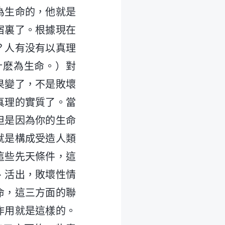
為生命的，他就是
宿裏了。根據現在
？人有没有以真理
什麽為生命。）對
果變了，不是敗壞
真理的實質了。當
但是因為你的生命
就是構成受造人類
這些先天條件，這
、活出，敗壞性情
命，這三方面的聯
作用就是這樣的。