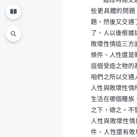
些更具體的問題
題，然後又交通
了，人以後根據
敗壞性情這三方
條件、人性還是
這個受造之物的
咱們之所以交通
人性與敗壞性情
生活在哪個種族
之下，總之，不
人性與敗壞性情
件、人性還有敗