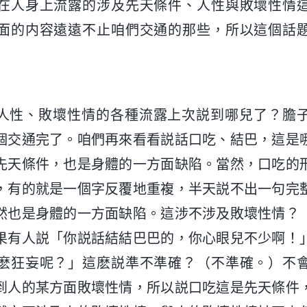
在人身上流露的涉及先天條件、人性與敗壞性情
面的内容遠遠不止咱們交通的那些，所以這個話
人性、敗壞性情的各種流露上次説到哪兒了？膽
個交通完了。咱們再來看看説話口吃、結巴，這是
先天條件，也是身體的一方面缺陷。當然，口吃的
，有的就是一個字反覆地重複，半天説不出一句完
然也是身體的一方面缺陷。這涉不涉及敗壞性情？
果有人説「你説話結結巴巴的，你心眼兒不少啊！
麽狂妄呢？」這麽説準不準確？（不準確。）不
到人的某方面敗壞性情，所以説口吃這是先天條件