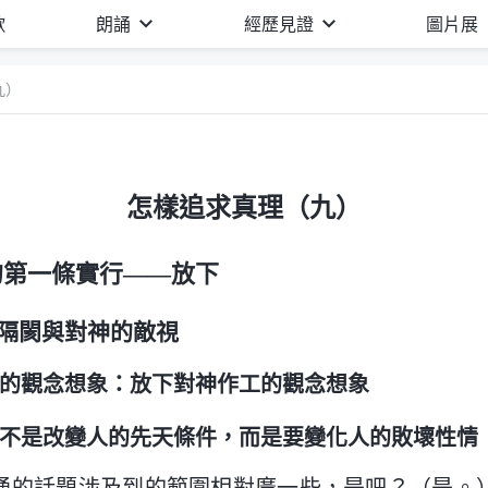
歌
朗誦
經歷見證
圖片展
九）
怎樣追求真理（九）
的第一條實行——放下
隔閡與對神的敵視
神的觀念想象：放下對神作工的觀念想象
工不是改變人的先天條件，而是要變化人的敗壞性情
通的話題涉及到的範圍相對廣一些，是吧？（是。