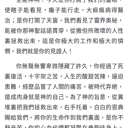
使瞎子能看見，癱子能行走，大痲瘋病得醫
治；是你打開了天窗，我們看見了靈界奥秘，
能被你那神聖話語貫穿，從撒但所敗壞的人性
裏拯救出來，這是你極大的工作和極大的憐
憫。我們就是你的見證人！
你無聲無響卑微隱藏了許久，你經過了死
裏復活，十字架之苦，人生的酸甜苦辣，逼迫
患難，經歷品嘗了人間的痛苦，被時代弃絶，
道成肉身就是神的自己。為了神的旨意，從糞
堆裏把我們拯救出來，右手托着，白白的恩典
賜給我們。將你的生命作到我們裏面，是你不
辭辛苦，你的心血代價都凝聚在衆聖徒身上。