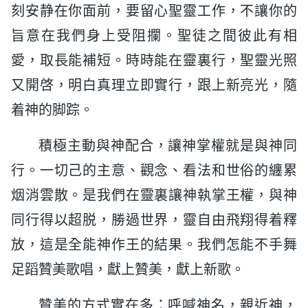
刻安静在你面前，要留心聖靈工作，不讓你的
旨意在我們身上受阻攔。聖徒之間彼此有相
愛，取長能補短。時時能在靈裏行，聖靈光照
又開啓，明白真理立即實行，跟上新亮光，隨
着神的脚踪。
積極主動與神配合，讓神掌權就是與神同
行。一切己的主意、觀念、看法和世俗的纏累
烟消雲散。是我們在靈裏讓神執掌王權，與神
同行得以超脱，勝過世界，靈自由飛翔得着釋
放，這是全能神作王的結果。我們怎能不手舞
足蹈贊美歌唱，獻上贊美，獻上新歌。
贊美的方式實在多：呼喊神名，親近神，