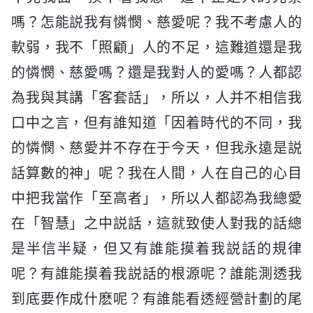
嗎？怎能説我有憐憫、慈愛呢？我不考慮人的
軟弱，我不「照顧」人的不足，這難道還是我
的憐憫、慈愛嗎？還是我對人的愛嗎？人都認
為我與其講「客套話」，所以，人并不相信我
口中之言，但有誰知道「因着時代的不同，我
的憐憫、慈愛并不存在于今天，但我永遠是説
話算數的神」呢？我在人間，人在自己的心目
中把我當作「至高者」，所以人都認為我總愛
在「智慧」之中説話，這就致使人對我的話總
是半信半疑，但又有誰能摸着我説話的規律
呢？有誰能摸着我説話的根源呢？誰能測透我
到底要作成什麽呢？有誰能看透經營計劃的尾