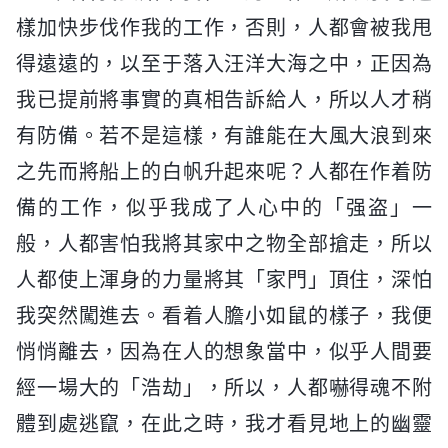
樣加快步伐作我的工作，否則，人都會被我甩
得遠遠的，以至于落入汪洋大海之中，正因為
我已提前將事實的真相告訴給人，所以人才稍
有防備。若不是這樣，有誰能在大風大浪到來
之先而將船上的白帆升起來呢？人都在作着防
備的工作，似乎我成了人心中的「强盗」一
般，人都害怕我將其家中之物全部搶走，所以
人都使上渾身的力量將其「家門」頂住，深怕
我突然闖進去。看着人膽小如鼠的樣子，我便
悄悄離去，因為在人的想象當中，似乎人間要
經一場大的「浩劫」，所以，人都嚇得魂不附
體到處逃竄，在此之時，我才看見地上的幽靈