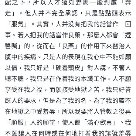
配之下，所以人才猶如野馬一般到處「奔
走」。但人并不完全承認，只是點點頭表示
「服氣」。其實，人并没有把我的話當作一回
事。若人把我的話當作良藥，那麽人都會「遵
醫囑」的，從而在「良藥」的作用下來醫治人
腹中的疾病。只是人的表現在我心中不能如願
以償，我只好是「硬着頭皮」對人講，不管人
聽不聽，我只是在作着我的本職工作。人不願
享受在我之福，而願接受地獄之苦，我只好答
應人的要求，但是為了我的名、為了我的靈不
在地獄之中受羞辱，所以我要將人管教之後再
「順服」人的願望，使人都「滿心歡喜」。我
不願讓人在何時或在何地打着我的旗號羞辱