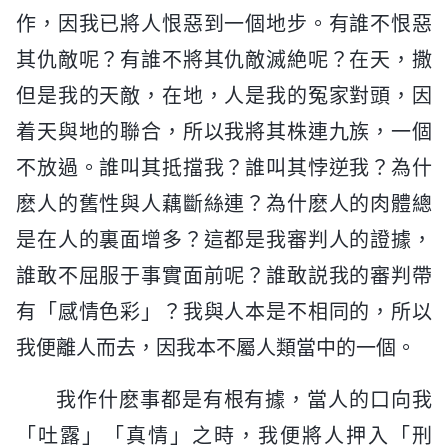
作，因我已將人恨惡到一個地步。有誰不恨惡
其仇敵呢？有誰不將其仇敵滅絶呢？在天，撒
但是我的天敵，在地，人是我的冤家對頭，因
着天與地的聯合，所以我將其株連九族，一個
不放過。誰叫其抵擋我？誰叫其悖逆我？為什
麽人的舊性與人藕斷絲連？為什麽人的肉體總
是在人的裏面增多？這都是我審判人的證據，
誰敢不屈服于事實面前呢？誰敢説我的審判帶
有「感情色彩」？我與人本是不相同的，所以
我便離人而去，因我本不屬人類當中的一個。
我作什麽事都是有根有據，當人的口向我
「吐露」「真情」之時，我便將人押入「刑