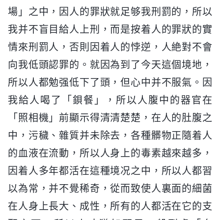
場」之中，因人的罪狀就足够我刑罰的，所以
我并不盲目給人上刑，而是按着人的罪狀的實
情來刑罰人，否則因着人的悖逆，人絶對不會
向我低頭認罪的。就因為到了今天這個境地，
所以人都勉强低下了頭，但心中并不服氣。因
我給人喝了「鋇餐」，所以人腹中的器官在
「照相機」前顯示得清清楚楚，在人的肚腹之
中，污穢、雜質并未除去，各種髒物正隨着人
的血液在流動，所以人身上的毒素越來越多，
因着人多年都活在這種境况之中，所以人都習
以為常，并不覺稀奇，從而致使人裏面的細菌
在人身上長大、成性，所有的人都活在它的支