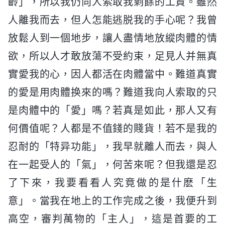
齡」，所以我仍向人索取我剩餘的工資。雖然
人離我而去，但人怎能逃脱我的手心呢？我曾
放鬆人到一個地步，讓人盡情地放縱肉體的情
欲，所以人才敢放蕩不受約束，足見人并無真
實愛我的心，因人都活在肉體當中。難道真實
的愛是用肉體换來的嗎？難道我向人索取的只
是肉體中的「愛」嗎？若真是如此，那人又有
何價值呢？人都是不值錢的賤貨！若不是我的
忍耐的「特异功能」，我早就離人而去，與人
在一起受人的「氣」，何苦來呢？但我還是忍
了下來，我要看看人究竟做的是什麽「生
意」。當我在地上的工作完成之後，我便升到
高空，審判萬物的「主人」，這是首要的工