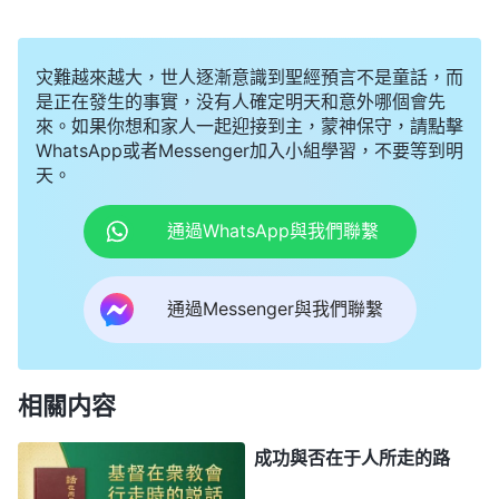
灾難越來越大，世人逐漸意識到聖經預言不是童話，而
是正在發生的事實，没有人確定明天和意外哪個會先
來。如果你想和家人一起迎接到主，蒙神保守，請點擊
WhatsApp或者Messenger加入小組學習，不要等到明
天。
通過WhatsApp與我們聯繫
通過Messenger與我們聯繫
相關内容
成功與否在于人所走的路