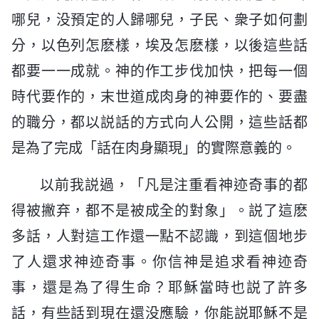
哪兒，没預定的人歸哪兒，子民、衆子如何劃
分，以色列怎麽樣，埃及怎麽樣，以後這些話
都要一一成就。神的作工步伐加快，把每一個
時代要作的，末世道成肉身的神要作的、要盡
的職分，都以説話的方式向人公開，這些話都
是為了完成「話在肉身顯現」的實際意義的。
以前我説過，「凡是注重看神迹奇事的都
得被撇弃，都不是被成全的對象」。説了這麽
多話，人對這工作還一點不認識，到這個地步
了人還求神迹奇事。你信神是追求看神迹奇
事，還是為了得生命？耶穌當時也説了許多
話，有些話到現在還没應驗，你能説耶穌不是