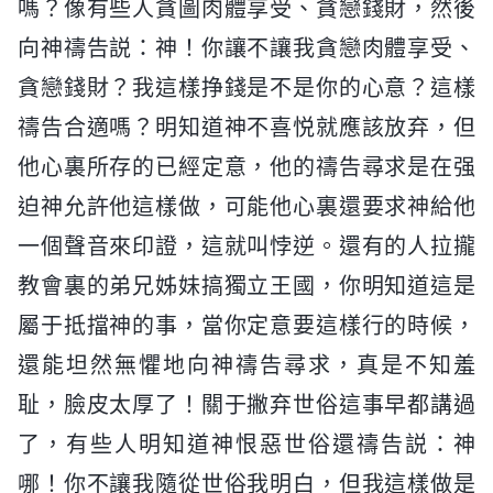
嗎？像有些人貪圖肉體享受、貪戀錢財，然後
向神禱告説：神！你讓不讓我貪戀肉體享受、
貪戀錢財？我這樣挣錢是不是你的心意？這樣
禱告合適嗎？明知道神不喜悦就應該放弃，但
他心裏所存的已經定意，他的禱告尋求是在强
迫神允許他這樣做，可能他心裏還要求神給他
一個聲音來印證，這就叫悖逆。還有的人拉攏
教會裏的弟兄姊妹搞獨立王國，你明知道這是
屬于抵擋神的事，當你定意要這樣行的時候，
還能坦然無懼地向神禱告尋求，真是不知羞
耻，臉皮太厚了！關于撇弃世俗這事早都講過
了，有些人明知道神恨惡世俗還禱告説：神
哪！你不讓我隨從世俗我明白，但我這樣做是