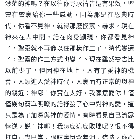
渺茫的神嗎？在以往你尋求禱告還有果效，聖
靈在靈裏給你一些感動，因為那是在恩典時
代，你看不見神，就得那麽摸索、尋求，現在
神來在人中間，話在肉身顯現，你都看見神
了，聖靈就不再像以往那樣作工了，時代變遷
了，聖靈的作工方式也變了。現在雖然禱告比
以前少了，但因神在地上，人有了愛神的機
會，人類進入愛神時代，人裏面有正常的與神
的親近：神哪！你實在太好，我願意愛你！僅
僅幾句簡單明瞭的話抒發了心中對神的愛，這
只是為了加深與神的愛情。有時看見自己流露
悖逆，説：神哪！我怎麽這麽敗壞呢？恨不得
打自己幾巴掌，眼睛裏還含着泪，這時，你心