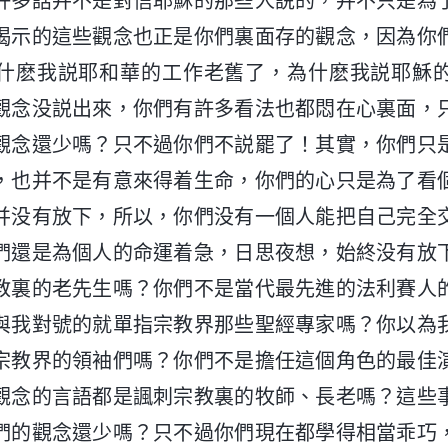
許多話并不是對信耶穌的那些人説的，并不只是為
揭示的這些觀念也正是你們裏面存的觀念，因為你
什麽我説耶和華的工作老舊了，為什麽我説耶穌
觀念没説出來，你們有許多看法也都悶在心裏面，
觀念還少嗎？只不過你們不説罷了！其實，你們只
，也并不是有意來得着生命，你們的心只是為了看
并没有放下，所以，你們没有一個人能把自己完全
們還是為個人的命運着急，日思夜想，始終没有放
教裏的老先生嗎？你們不是當代最先進的法利賽人
與我對號的就單指宗教界那些聖經專家嗎？你以為
宗教界的領袖們嗎？你們不是擔任這個角色的最佳
觀念的言語都是諷刺宗教裏的牧師、長老嗎？這些
們的觀念還少嗎？只不過你們現在都學得相當乖巧