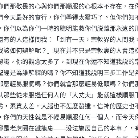
你們那敬畏的心與你們那順服的心根本不存在，在
們今天最好的實行，你們學得太靈巧了。但你們知
，你們以為你們一時的聰明能救你們脱離那永遠的
還有的人這樣問我：「到有一天，宗教界的人問我
我該如何辯解呢？」現在并不只是宗教裏的人會這
認識，你的觀念太多了，到現在你還不知道我説的
聖經是為誰解釋的嗎？你不知道我説明三步工作是
那麽輕易服氣嗎？你們就會那麽輕易低頭嗎？你們
其那些從未服過任何人的「大丈夫」能就這樣順服
劣，素質太差，大腦也不怎麽發達，信神的歷史也
，你們的天性就是不輕易順服任何一個人，而今天
都是老虎圈在鐵籠裏——没法施展自己的本事了，