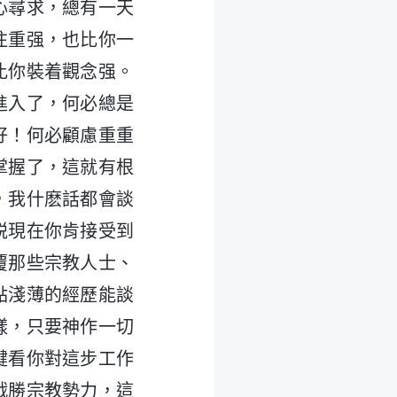
心尋求，總有一天
注重强，也比你一
比你裝着觀念强。
進入了，何必總是
好！何必顧慮重重
掌握了，這就有根
，我什麽話都會談
説現在你肯接受到
覆那些宗教人士、
點淺薄的經歷能談
樣，只要神作一切
鍵看你對這步工作
戰勝宗教勢力，這