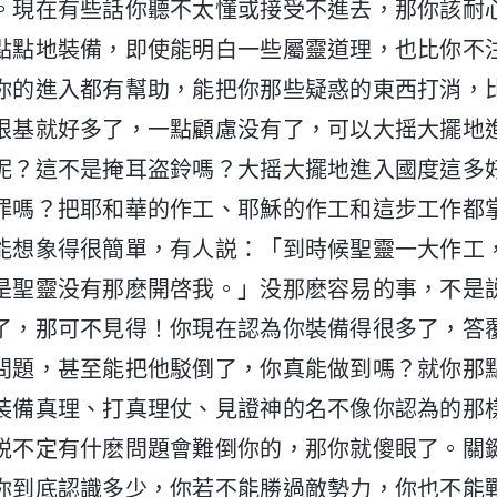
。現在有些話你聽不太懂或接受不進去，那你該耐
點點地裝備，即使能明白一些屬靈道理，也比你不
你的進入都有幫助，能把你那些疑惑的東西打消，
根基就好多了，一點顧慮没有了，可以大摇大擺地
呢？這不是掩耳盗鈴嗎？大摇大擺地進入國度這多
罪嗎？把耶和華的作工、耶穌的作工和這步工作都
能想象得很簡單，有人説：「到時候聖靈一大作工
是聖靈没有那麽開啓我。」没那麽容易的事，不是
了，那可不見得！你現在認為你裝備得很多了，答
問題，甚至能把他駁倒了，你真能做到嗎？就你那
裝備真理、打真理仗、見證神的名不像你認為的那
説不定有什麽問題會難倒你的，那你就傻眼了。關
你到底認識多少，你若不能勝過敵勢力，你也不能