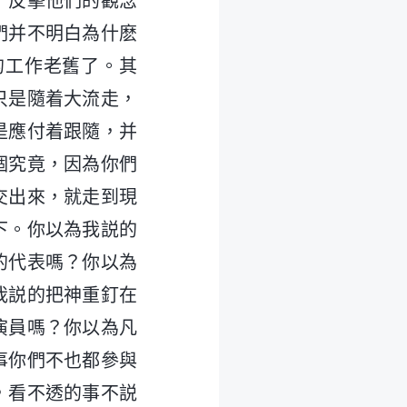
了反擊他們的觀念
們并不明白為什麽
的工作老舊了。其
只是隨着大流走，
是應付着跟隨，并
個究竟，因為你們
交出來，就走到現
下。你以為我説的
的代表嗎？你以為
我説的把神重釘在
演員嗎？你以為凡
事你們不也都參與
，看不透的事不説