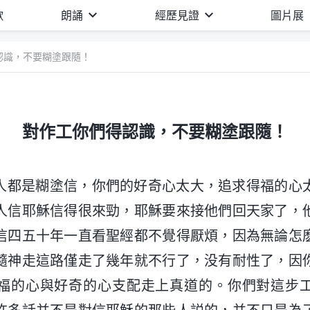
歌
朗誦
經歷見證
圖片展
認識，不要糊塗跟隨！
對作工你們得認識，不要糊塗跟隨！
人都是糊塗信，你們的好奇心太大，追求得福的心
人信耶穌信得很來勁，耶穌要來接他們回天家了，
信四五十年一直看聖經都不覺得厭煩，因為無論怎
隨神走這路僅走了幾年就不行了，没有耐性了，因
福的心與好奇的心支配走上真道的。你們對這步