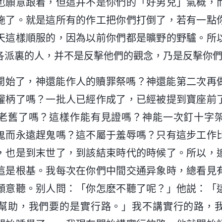
也願意跟着，但這并不是你們的「好男兒」氣概，
施了。就是這所有的作工把你們打倒了，若有一點
天這樣順服的，因為以前你們都是曠野的野驢。所
各派裏的人，并不是反擊他們的觀念，乃是反擊你
開始了，神還能作人的贖罪祭嗎？神還能第二次再
權柄了嗎？一批人已經作成了，已經被提到寶座前
老舊了嗎？這樣作能有見證嗎？神能一次釘十字
鬼而永遠趕鬼嗎？這不屬于羞辱嗎？只有這步工作
，也是到末世了，到該結束時代的時候了。所以，
這是根基。我每次在你們中間交通异象時，總看見
願意聽。别人問：「你怎麽不聽了呢？」他説：「
幫助，我們要的是實行路。」我不講實行的路，