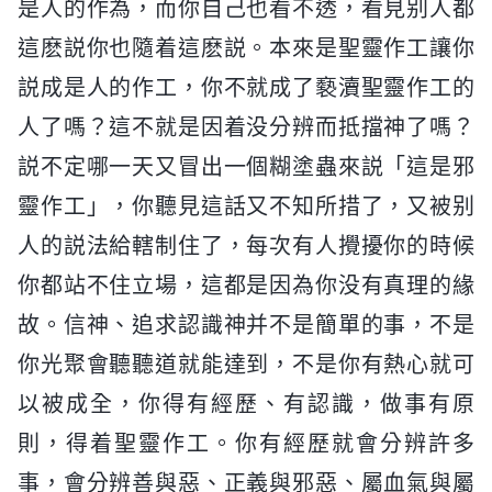
是人的作為，而你自己也看不透，看見别人都
這麽説你也隨着這麽説。本來是聖靈作工讓你
説成是人的作工，你不就成了褻瀆聖靈作工的
人了嗎？這不就是因着没分辨而抵擋神了嗎？
説不定哪一天又冒出一個糊塗蟲來説「這是邪
靈作工」，你聽見這話又不知所措了，又被别
人的説法給轄制住了，每次有人攪擾你的時候
你都站不住立場，這都是因為你没有真理的緣
故。信神、追求認識神并不是簡單的事，不是
你光聚會聽聽道就能達到，不是你有熱心就可
以被成全，你得有經歷、有認識，做事有原
則，得着聖靈作工。你有經歷就會分辨許多
事，會分辨善與惡、正義與邪惡、屬血氣與屬