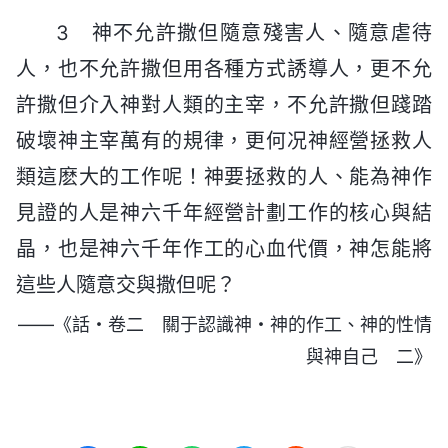
3 神不允許撒但隨意殘害人、隨意虐待
人，也不允許撒但用各種方式誘導人，更不允
許撒但介入神對人類的主宰，不允許撒但踐踏
破壞神主宰萬有的規律，更何况神經營拯救人
類這麽大的工作呢！神要拯救的人、能為神作
見證的人是神六千年經營計劃工作的核心與結
晶，也是神六千年作工的心血代價，神怎能將
這些人隨意交與撒但呢？
——《話・卷二 關于認識神・神的作工、神的性情
與神自己 二》