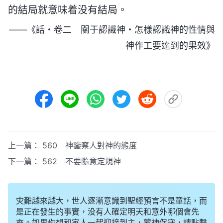
的結局就意味着没有結局。
——《話・卷二 關于認識神・怎樣認識神的性情與
神作工要達到的果效》
上一篇：
560 神鑒察人對神的態度
下一篇：
562 不要隨意定規神
灾難越來越大，世人逐漸意識到聖經預言不是童話，而
是正在發生的事實，没有人確定明天和意外哪個會先
來。如果你想和家人一起迎接到主，蒙神保守，請點擊